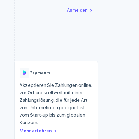
Anmelden
Ressourcen
Ecosystem
Kontakt
nd Marktplätze
Mehr
App-Integrationen
Partner
Sales-Team kontaktieren
Product roadmap
Code-Beispiele
Stripe App-Marktplatz
Partner werden
Ausblick
 Plattformen
Entwickler-Blog
 platforms
eit
API-Status
Radar
Betrugsprävention
eistungen
Payments
Atlas
onen
virtuelle Karten
Start-up-Gründung
Akzeptieren Sie Zahlungen online,
vor Ort und weltweit mit einer
Climate
CO₂-Entnahme
Zahlungslösung, die für jede Art
von Unternehmen geeignet ist –
Identity
Online-Identitätsprüfung
vom Start-up bis zum globalen
Konzern.
Mehr erfahren