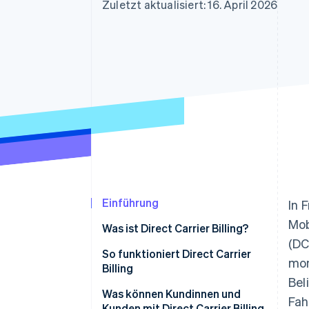
Optimierung der
Datensynchronisier
Zuletzt aktualisiert: 16. April 2026
Autorisierungsraten
Link
Beschleunigter Bezahlvorgang
Financial Connections
Verbundene Finanzdaten
Einführung
In 
Mob
Was ist Direct Carrier Billing?
(DC
So funktioniert Direct Carrier
mon
Billing
Bel
Was können Kundinnen und
Fah
Kunden mit Direct Carrier Billing