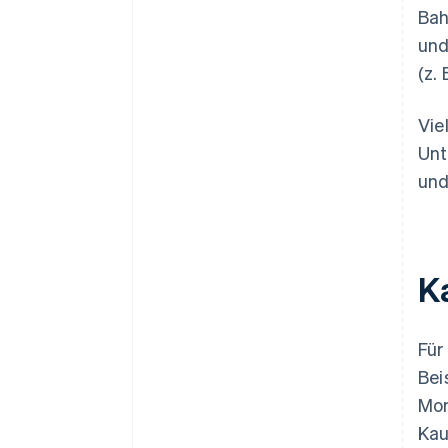
Bah
und
(z.
Vie
Unt
und
Ka
Für
Bei
Mon
Kau