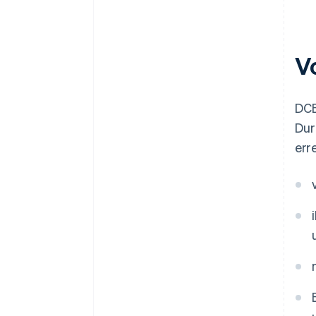
Vo
DCB
Dur
err