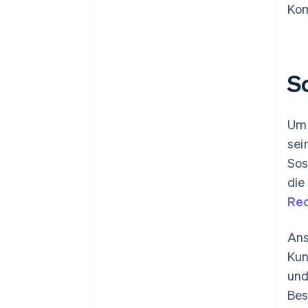
Kom
So
Um 
sei
Sos
die
Rec
Ans
Kun
und
Bes