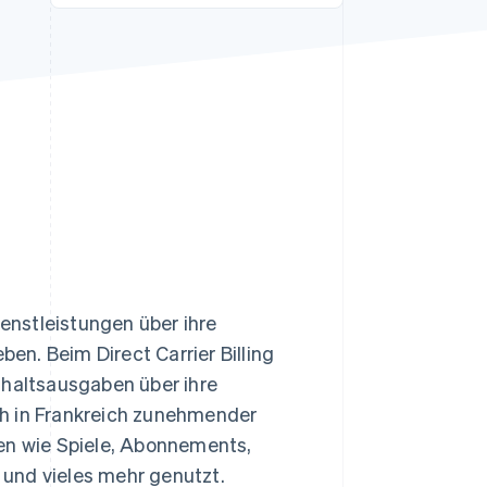
Stripe-Sessions 2026
Erfahren Sie, wie Stripe
Lösungen für die
Wirtschaftsinfrastruktur
für KI aufbaut.
Jetzt ansehen
nstleistungen über ihre
n. Beim Direct Carrier Billing
haltsausgaben über ihre
ch in Frankreich zunehmender
gen wie Spiele, Abonnements,
e und vieles mehr genutzt.