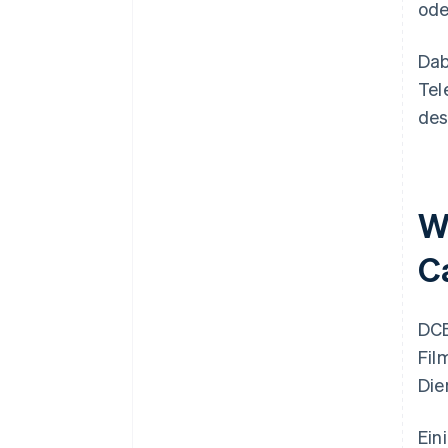
ode
Dab
Tel
des
W
Ca
DCB
Fil
Die
Ein