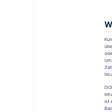
Wa
Kun
übe
ode
Um 
Za
hin
DCB
Inh
ist
Ba