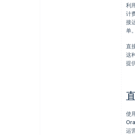
利
计
接
单
直
这
提
使
Or
运