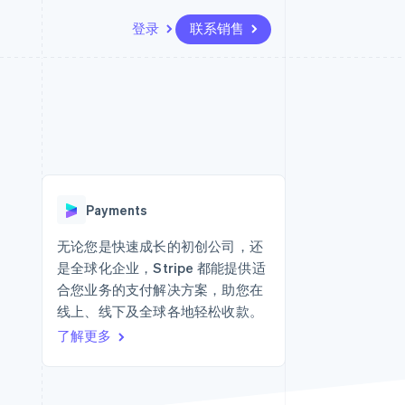
登录
联系销售
资源
生态系统
联系
场
更多
应用集成
合作伙伴
联系销售
Product roadmap
代码示例
Stripe App Marketplace
成为合作伙伴
了解未来规划
开发者博客
API 状态
Radar
欺诈防范
Payments
Atlas
初创企业注册
无论您是快速成长的初创公司，还
是全球化企业，Stripe 都能提供适
Climate
碳移除
合您业务的支付解决方案，助您在
线上、线下及全球各地轻松收款。
了解更多