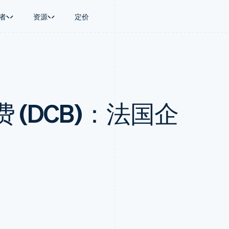
者
资源
定价
景
指南
按行业
公司
资金管理
平台和交易市
商务
持
接受线上付款
AI 企业
产品路线图
Global Payouts
Connect
币
持方案
实施预置结账流程
创作者经济
Sessions 年度大会
向第三方打款
平台支付
务
务
构建平台或交易市场
游戏
招聘
Crypto
 (DCB)：法国企
金融
管理订阅
酒店、旅游与休闲
资讯中心
钱包、稳定币发行和发卡基础设
动化
提供按用量计费
保险
Stripe Press
施
企业
发行稳定币支持的支付卡
媒体与娱乐
支付
通过智能体配置和管理服务
非营利组织
场
专业服务
理
公共部门
零售
化
on