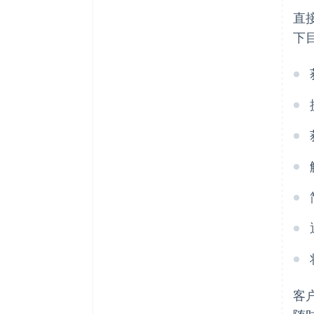
直
下
客