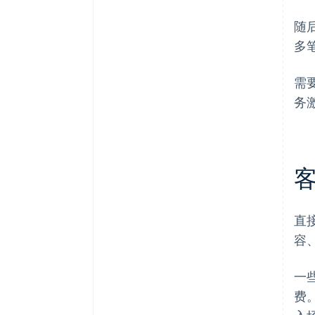
随
多
需
务
直
容
一
费