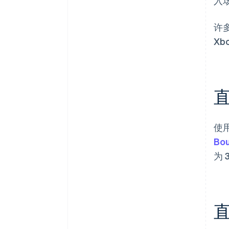
入
许多
Xb
使
Bo
为 