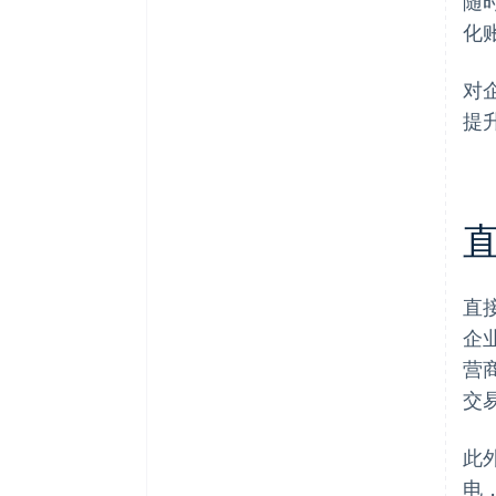
随
化
对
提
直
企
营
交
此
电