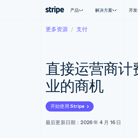
产品
解决方案
开发
更多资源
支付
按企业阶段
文档
学习
按应用场
支持
支付
营收
大型企业
Stripe 文档
博客
智能体
获取支
Payments
Billing
初创企业
API 参考文档
客户案例
加密货
托管支
在线支付
经常性收入
库与 SDK
指南
电子商
专业服
Payment links
Metronome
Stripe Apps
直接运营商计费
嵌入式
无代码支付
按用量计费
财务自
Checkout
Subscriptions
全球化
预构建支付界面
订阅管理
应用内
业的商机
Elements
Invoicing
交易市
灵活的 UI 组件
一次性或定期账单
资金管
支付方式
Tax
平台
支持 125 种以上
销售税和增值税自动
SaaS
Terminal
Revenue Recogniti
开始使用 Stripe
线下支付
会计自动化
Authorization Boost
Stripe Sigma
支付成功率优化
自定义报告
最后更新日期：2026 年 4 月 16 日
Link
Data Pipeline
加速结账
数据同步