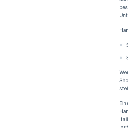
bes
Unt
Han
Wen
Sho
ste
Ein
Han
ita
ins