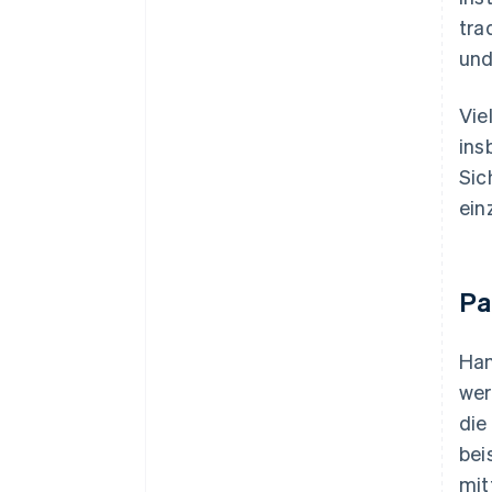
tra
und
Vie
ins
Sic
ein
Pa
Han
wer
die
bei
mit