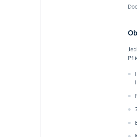
Doc
Ob
Jed
Pfl