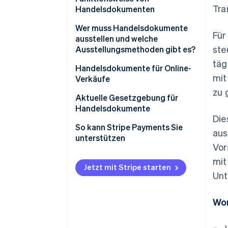
Tra
Handelsdokumente
Handelsdokumenten
Obligatorische Inhalte von
Ausstellung an
Wer muss Handelsdokumente
Für
Handelsdokumenten
Kundinnen/Kunden
ausstellen und welche
ste
Ausstellungsmethoden gibt es?
Was ist der Unterschied
Übermittlung an die italienische
täg
zwischen einem
Steuerbehörde
Wann ist ein Steuerbeleg nicht
Handelsdokumente für Online-
mit
Handelsdokument und einem
obligatorisch?
Verkäufe
Steuerliche Gültigkeit
Steuerbeleg?
zu 
Aktuelle Gesetzgebung für
Handelsdokumente
Die
So kann Stripe Payments Sie
aus
unterstützen
Vor
mit
Jetzt mit Stripe starten
Unt
Wor