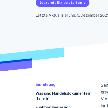
Optimierung der
Datensynchronisier
Jetzt mit Stripe starten
Autorisierungsraten
Link
Beschleunigter Bezahlvorgang
Letzte Aktualisierung: 9. Dezember 202
Financial Connections
Verbundene Finanzdaten
Einführung
Sei
ers
Was sind Handelsdokumente in
Italien?
Ver
Ein
Papier- oder elektronische
Funktionsweise von