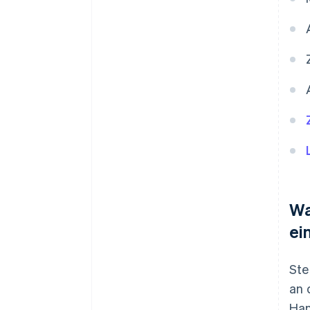
Wa
ei
Ste
an 
Han