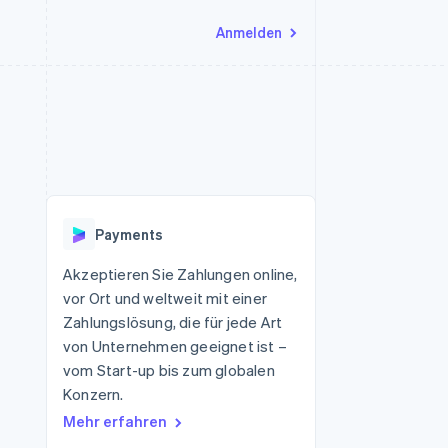
Anmelden
Ressourcen
Ecosystem
Kontakt
nd Marktplätze
Mehr
App-Integrationen
Partner
Sales-Team kontaktieren
Product roadmap
Code-Beispiele
Stripe App-Marktplatz
Partner werden
Ausblick
 Plattformen
Entwickler-Blog
 platforms
eit
API-Status
Radar
Betrugsprävention
eistungen
Payments
Atlas
onen
virtuelle Karten
Start-up-Gründung
Akzeptieren Sie Zahlungen online,
vor Ort und weltweit mit einer
Climate
CO₂-Entnahme
Zahlungslösung, die für jede Art
von Unternehmen geeignet ist –
Identity
Online-Identitätsprüfung
vom Start-up bis zum globalen
Konzern.
Mehr erfahren