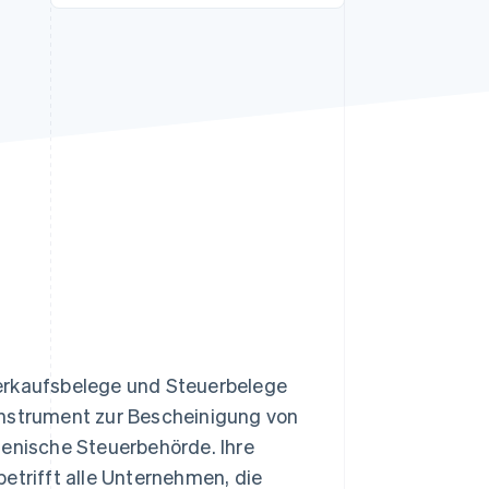
Stripe-Sessions 2026
Erfahren Sie, wie Stripe
Lösungen für die
Wirtschaftsinfrastruktur
für KI aufbaut.
Jetzt ansehen
Verkaufsbelege und Steuerbelege
Instrument zur Bescheinigung von
ienische Steuerbehörde. Ihre
 betrifft alle Unternehmen, die