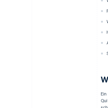
W
Ein
Qui
sch