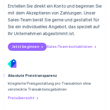
Österreich
Erstellen Sie direkt ein Konto und beginnen Sie
Deutsch
English
mit dem Akzeptieren von Zahlungen. Unser
Polen
Sales-Team berät Sie gerne und gestaltet für
English
Portugal
Sie ein individuelles Angebot, das speziell auf
Português
English
Ihr Unternehmen abgestimmt ist.
Rumänien
English
Schweden
Jetzt beginnen
Sales-Team kontaktieren
Svenska
English
Schweiz
Deutsch
Français
Italiano
English
Singapur
English
简体中文
Slowakei
Absolute Preistransparenz
English
Integrierte Preisgestaltung pro Transaktion ohne
Slowenien
versteckte Transaktionsgebühren
English
Italiano
Sonderverwaltungsregion Hongkong,
Preisübersicht
China
English
简体中文