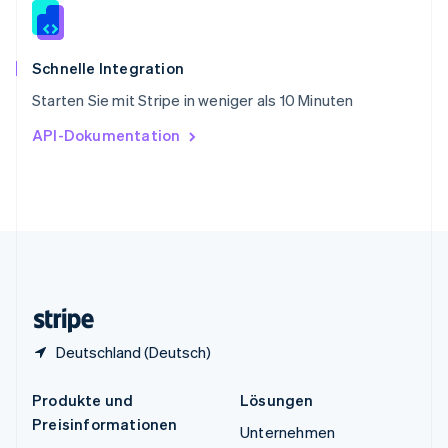
Spanien
Español
English
Thailand
ไทย
English
Schnelle Integration
Tschechische Republik
Starten Sie mit Stripe in weniger als 10 Minuten
English
Ungarn
API-Dokumentation
English
Vereinigte Arabische Emirate
English
Vereinigte Staaten
English
Español
简体中文
Vereinigtes Königreich
English
Zypern
English
Deutschland (Deutsch)
Produkte und
Lösungen
Preisinformationen
Unternehmen