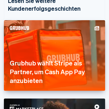
Lesen Sie weitere
Estland
Kundenerfolgsgeschichten
English
Festlandchina
简体中文
English
Finnland
English
Svenska
Frankreich
Français
English
Gibraltar
English
Griechenland
English
Grubhub wählt Stripe als
Indien
Partner, um Cash App Pay
English
Irland
anzubieten
English
Italien
Italiano
English
Japan
日本語
English
Kanada
English
Français