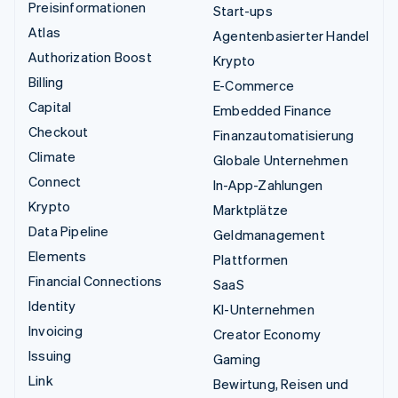
Preisinformationen
Start-ups
Atlas
Agentenbasierter Handel
Authorization Boost
Krypto
Billing
E-Commerce
Capital
Embedded Finance
Checkout
Finanzautomatisierung
Climate
Globale Unternehmen
Connect
In-App-Zahlungen
Krypto
Marktplätze
Data Pipeline
Geldmanagement
Elements
Plattformen
Financial Connections
SaaS
Identity
KI-Unternehmen
Invoicing
Creator Economy
Issuing
Gaming
Link
Bewirtung, Reisen und