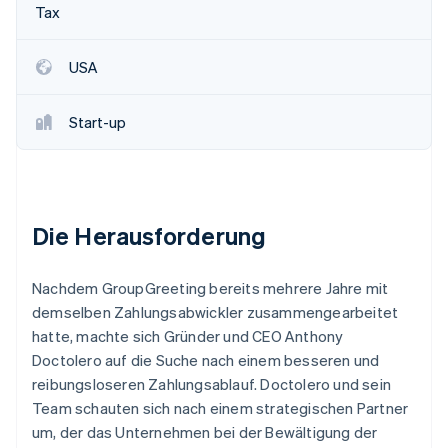
Betrugsprävention
Tax
Ecosystem
Atlas
Start-up-Gründung
Partner
USA
Stripe App-Marktplatz
Climate
CO₂-Entnahme
Start-up
Identity
Online-Identitätsprüfung
Die Herausforderung
Stripe-Sessions 2026
Nachdem GroupGreeting bereits mehrere Jahre mit
Erfahren Sie, wie Stripe Lösungen für die W
Jetzt ansehen
demselben Zahlungsabwickler zusammengearbeitet
hatte, machte sich Gründer und CEO Anthony
Doctolero auf die Suche nach einem besseren und
reibungsloseren Zahlungsablauf. Doctolero und sein
Team schauten sich nach einem strategischen Partner
um, der das Unternehmen bei der Bewältigung der