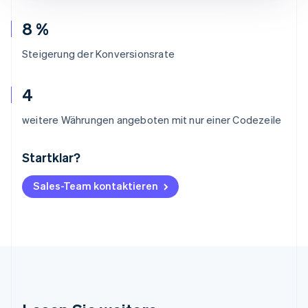
8 %
Steigerung der Konversionsrate
4
weitere Währungen angeboten mit nur einer Codezeile
Startklar?
Australien
English
Belgien
Sales-Team kontaktieren
Nederlands
Français
Deutsch
English
Brasilien
Português
English
Bulgarien
English
Dänemark
English
Deutschland
Deutsch
English