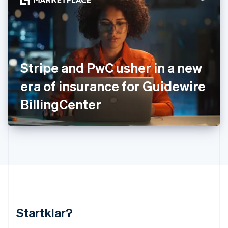
Kroatien
English
Italiano
Lettland
English
Liechtenstein
Deutsch
English
Stripe and PwC usher in a new
Litauen
era of insurance for Guidewire
English
Luxemburg
BillingCenter
Français
Deutsch
English
Malaysia
English
简体中文
Malta
English
Mexiko
Español
English
Neuseeland
English
Niederlande
Nederlands
English
Startklar?
Norwegen
English