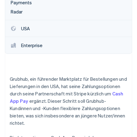
Betrugsprävention
Payments
Ecosystem
Atlas
Radar
Start-up-Gründung
Partner
Stripe App-Marktplatz
Climate
USA
CO₂-Entnahme
Identity
Enterprise
Online-Identitätsprüfung
Grubhub, ein führender Marktplatz für Bestellungen und
Stripe-Sessions 2026
Lieferungen in den USA, hat seine Zahlungsoptionen
Erfahren Sie, wie Stripe Lösungen für die W
durch seine Partnerschaft mit Stripe kürzlich um
Cash
Jetzt ansehen
App Pay
ergänzt. Dieser Schritt soll Grubhub-
Kundinnen und -Kunden flexiblere Zahlungsoptionen
bieten, was sich insbesondere an jüngere Nutzer/innen
richtet.