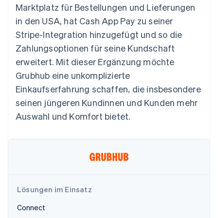
Data Pipeline
Marktplatz für Bestellungen und Lieferungen
Geldmanagement
Marktplatz auf
Zugriff auf mehr als
Datensynchronisierung
Produkt-Roadmap
Plattformen
Grundlagen der
in den USA, hat Cash App Pay zu seiner
125
Stripe Sessions
SaaS
Abonnementverwaltung
Terminal
Karriere
Stripe-Integration hinzugefügt und so die
Zahlungen vor Ort
Newsroom
So setzen Sie
Zahlungsoptionen für seine Kundschaft
Authorization
Stripe Press
nutzungsbasierte
Boost
Abrechnung um
erweitert. Mit dieser Ergänzung möchte
Nach Branche
Optimierung der
Stablecoin-gestützte
Grubhub eine unkomplizierte
Autorisierungsraten
Karten ausgeben: So
Link
KI-Unternehmen
Kontakt
geht´s
Einkaufserfahrung schaffen, die insbesondere
Beschleunigter
Creator Economy
Bereitstellung und
seinen jüngeren Kundinnen und Kunden mehr
Bezahlvorgang
Gaming
Verwaltung von
Sales-Team
Financial
Bewirtung, Reisen und
Diensten mit Agenten
kontaktieren
Auswahl und Komfort bietet.
Connections
Freizeit
Partner werden
Verbundene
Versicherungen
Medien und
Finanzdaten
Unterhaltung
Ressourcen
Gemeinnützige
Organisationen
Fachdienstleistungen
App-Integrationen
Mehr
Öffentlicher Sektor
Code-Beispiele
Product roadmap
Lösungen im Einsatz
Einzelhandel
Entwickler-Blog
Ausblick
API-Status
Connect
Radar