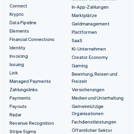
Connect
In-App-Zahlungen
Krypto
Marktplätze
Data Pipeline
Geldmanagement
Elements
Plattformen
Financial Connections
SaaS
Identity
KI-Unternehmen
Invoicing
Creator Economy
Issuing
Gaming
Link
Bewirtung, Reisen und
Managed Payments
Freizeit
Zahlungslinks
Versicherungen
Payments
Medien und Unterhaltung
Payouts
Gemeinnützige
Organisationen
Radar
Fachdienstleistungen
Revenue Recognition
Öffentlicher Sektor
Stripe Sigma