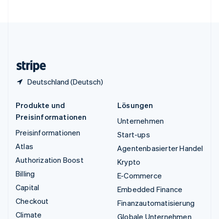
Vereinigte Staaten
English
Español
简体中文
Vereinigtes Königreich
English
Zypern
English
Deutschland (Deutsch)
Produkte und
Lösungen
Preisinformationen
Unternehmen
Preisinformationen
Start-ups
Atlas
Agentenbasierter Handel
Authorization Boost
Krypto
Billing
E-Commerce
Capital
Embedded Finance
Checkout
Finanzautomatisierung
Climate
Globale Unternehmen