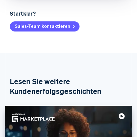
Startklar?
Australien
English
Belgien
Sales-Team kontaktieren
Nederlands
Français
Deutsch
English
Brasilien
Português
English
Bulgarien
English
Dänemark
English
Deutschland
Lesen Sie weitere
Deutsch
English
Estland
Kundenerfolgsgeschichten
English
Festlandchina
简体中文
English
Finnland
English
Svenska
Frankreich
Français
English
Gibraltar