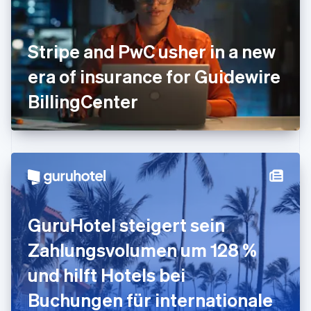
English
Griechenland
English
Stripe and PwC usher in a new
Indien
era of insurance for Guidewire
English
Irland
BillingCenter
English
Italien
Italiano
English
Japan
日本語
English
Kanada
English
Français
Kroatien
English
Italiano
GuruHotel steigert sein
Lettland
English
Zahlungsvolumen um 128 %
Liechtenstein
Deutsch
English
und hilft Hotels bei
Litauen
Buchungen für internationale
English
Luxemburg