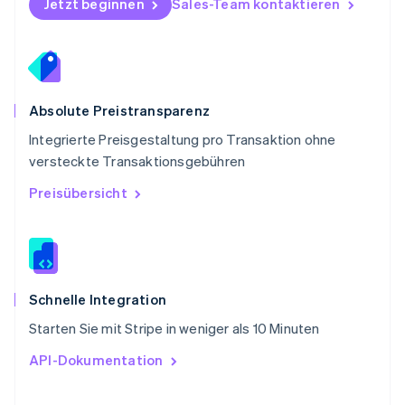
Jetzt beginnen
Sales-Team kontaktieren
Svenska
English
Schweiz
Deutsch
Français
Italiano
English
Singapur
English
简体中文
Slowakei
Absolute Preistransparenz
English
Integrierte Preisgestaltung pro Transaktion ohne
Slowenien
versteckte Transaktionsgebühren
English
Italiano
Sonderverwaltungsregion Hongkong,
Preisübersicht
China
English
简体中文
Spanien
Español
English
Thailand
ไทย
English
Schnelle Integration
Tschechische Republik
Starten Sie mit Stripe in weniger als 10 Minuten
English
Ungarn
API-Dokumentation
English
Vereinigte Arabische Emirate
English