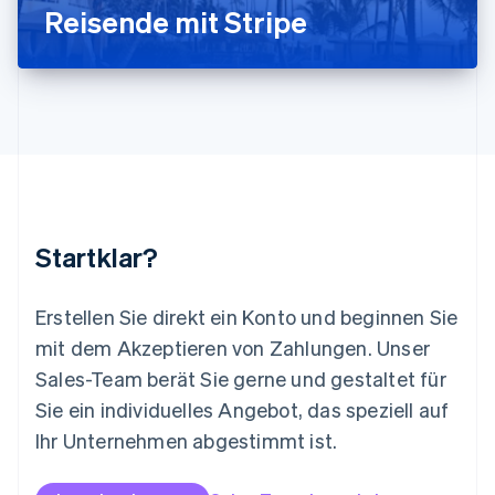
Reisende mit Stripe
Français
Deutsch
English
Malaysia
English
简体中文
Malta
English
Mexiko
Español
English
Neuseeland
English
Niederlande
Nederlands
English
Startklar?
Norwegen
English
Österreich
Erstellen Sie direkt ein Konto und beginnen Sie
Deutsch
English
mit dem Akzeptieren von Zahlungen. Unser
Polen
Sales-Team berät Sie gerne und gestaltet für
English
Portugal
Sie ein individuelles Angebot, das speziell auf
Português
English
Ihr Unternehmen abgestimmt ist.
Rumänien
English
Schweden