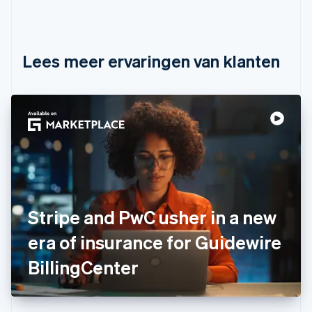
Canada
English
Français
Cyprus
English
Lees meer ervaringen van klanten
Denemarken
English
Duitsland
Deutsch
English
Estland
English
Finland
English
Svenska
Frankrijk
Français
English
Gibraltar
Stripe and PwC usher in a new
English
era of insurance for Guidewire
Griekenland
English
BillingCenter
Hongarije
English
Hongkong SAR, China
English
简体中文