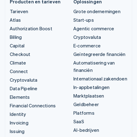
Producten en tarieven
Oplossingen
Tarieven
Grote ondernemingen
Atlas
Start-ups
Authorization Boost
Agentic commerce
Billing
Cryptovaluta
Capital
E-commerce
Checkout
Geïntegreerde financiën
Climate
Automatisering van
financiën
Connect
Internationaal zakendoen
Cryptovaluta
In-appbetalingen
Data Pipeline
Marktplaatsen
Elements
Geldbeheer
Financial Connections
Platforms
Identity
SaaS
Invoicing
AI-bedrijven
Issuing