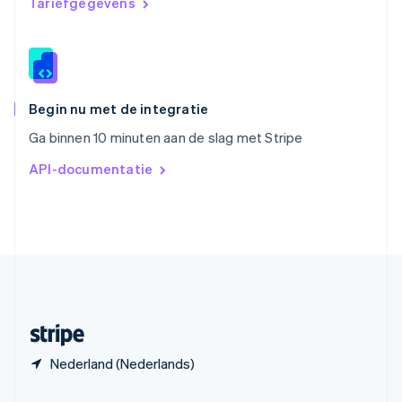
Tariefgegevens
Spanje
Español
English
Thailand
ไทย
English
Tsjechië
English
Begin nu met de integratie
Vasteland van China
Ga binnen 10 minuten aan de slag met Stripe
简体中文
English
Verenigd Koninkrijk
API-documentatie
English
Verenigde Arabische Emiraten
English
Verenigde Staten
English
Español
简体中文
Zweden
Svenska
English
Zwitserland
Deutsch
Français
Italiano
English
Nederland (Nederlands)