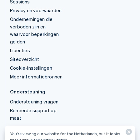
Sessions
Privacy en voorwaarden
Ondernemingen die
verboden zijn en
waarvoor beperkingen
gelden
Licenties
Siteoverzicht
Cookie-instellingen
Meer informatiebronnen
Ondersteuning
Ondersteuning vragen
Beheerde support op
maat
You’re viewing our website for the Netherlands, but it looks
© 2026 Stripe, LLC
like you’re in the United States.