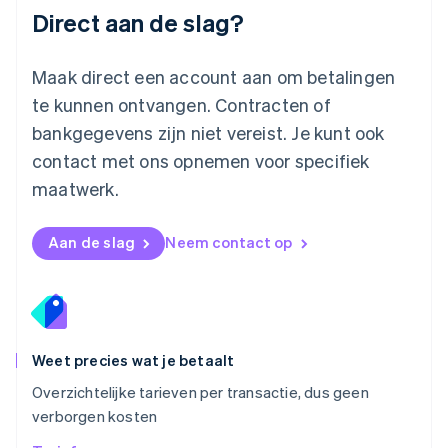
Direct aan de slag?
Mexico
Español
English
Nederland
Maak direct een account aan om betalingen
Nederlands
English
Nieuw-Zeeland
te kunnen ontvangen. Contracten of
English
bankgegevens zijn niet vereist. Je kunt ook
Noorwegen
contact met ons opnemen voor specifiek
English
Oostenrijk
maatwerk.
Deutsch
English
Polen
English
Aan de slag
Neem contact op
Portugal
Português
English
Roemenië
English
Singapore
English
简体中文
Weet precies wat je betaalt
Slovenië
Overzichtelijke tarieven per transactie, dus geen
English
Italiano
verborgen kosten
Slowakije
English