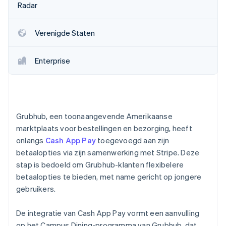
Radar
Oprichting van een start-up
Climate
Ecosysteem
Verenigde Staten
CO₂-verwijdering
Partners
Identity
Stripe App Marketplace
Online identiteitsverificatie
Enterprise
Grubhub, een toonaangevende Amerikaanse
Stripe Sessions 2026
Ontdek hoe Stripe de economische infrastructuu
marktplaats voor bestellingen en bezorging, heeft
Nu bekijken
onlangs
Cash App Pay
toegevoegd aan zijn
betaalopties via zijn samenwerking met Stripe. Deze
stap is bedoeld om Grubhub-klanten flexibelere
betaalopties te bieden, met name gericht op jongere
gebruikers.
De integratie van Cash App Pay vormt een aanvulling
op het Campus Dining-programma van Grubhub, dat