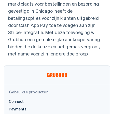
Toegang tot meer
Data Pipeline
Bedrijf
marktplaats voor bestellingen en bezorging
Marktplaatsen
Gegevenssynchronisatie
dan 125
Geldbeheer
Facturatie naar gebruik
gevestigd in Chicago, heeft de
Terminal
Productroadmap
Platforms
bieden
Fysieke betalingen
Jaarlijks congres
betalingsopties voor zijn klanten uitgebreid
SaaS
Betaalkaarten uitgeven
Authorization
Sessions
die door stablecoins
door Cash App Pay toe te voegen aan zijn
Boost
Vacatures
worden gedekt
Optimaliseer de
Stripe Newsroom
Diensten voorzien en
Stripe-integratie. Met deze toevoeging wil
acceptatie
Stripe Press
beheren met agents
Per branche
Grubhub een gemakkelijke aankoopervaring
Link
Versneld afrekenen
bieden die de keuze en het gemak vergroot,
Financial
AI-bedrijven
met name voor zijn jongere doelgroep.
Connections
Creator economy
Contact
Bronnen
Data gekoppelde
Gaming
rekeningen
Horeca, reizen en vrije
Neem contact op
tijd
App-integraties
Partner worden
Verzekering
Voorbeelden van code
Media en entertainment
Developerblog
API-status
Meer
Non-profitorganisaties
Product roadmap
Gebruikte producten
Ontdek wat er in het verschiet ligt
Professionele
dienstverlening
Connect
Radar
Publieke sector
Fraudepreventie
Detailhandel
Payments
Atlas