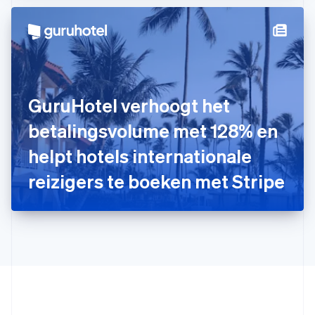
Ierland
English
India
English
Italië
Italiano
English
Japan
GuruHotel verhoogt het
日本語
English
Kroatië
betalingsvolume met 128% en
English
Italiano
helpt hotels internationale
Letland
English
reizigers te boeken met Stripe
Liechtenstein
Deutsch
English
Litouwen
English
Luxemburg
Français
Deutsch
English
Maleisië
English
简体中文
Malta
English