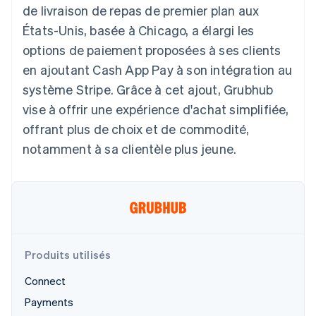
UI flexibles
Recognition
de livraison de repas de premier plan aux
l’application
Gérer des
Moyens de
Comptabilité
Entreprise
Marketplaces
abonnements
États-Unis, basée à Chicago, a élargi les
paiement
automatisée
Gestion financière
Proposer une
Accès à plus
Stripe Sigma
Feuille de route
options de paiement proposées à ses clients
Plateformes
facturation à l'usage
de 125
Rapports
produits
SaaS
Émettre des cartes
en ajoutant Cash App Pay à son intégration au
Terminal
personnalisés
Sessions : conférence
bancaires adossées à
Paiements en
Data Pipeline
annuelle
des stablecoins
système Stripe. Grâce à cet ajout, Grubhub
personne
Synchronisation
Carrières
Fournir et gérer des
vise à offrir une expérience d'achat simplifiée,
Authorization
des données
Communiqués de
services avec des
Par secteur
Boost
presse
agents
offrant plus de choix et de commodité,
Acceptation
Stripe Press
notamment à sa clientèle plus jeune.
optimisée
Entreprises d'IA
Link
Économie des
Paiements
créateurs
Ressources
Jeux
accélérés
Contact
Hôtellerie, voyages et
Financial
loisirs
Intégrations
Connections
Contacter notre équipe
Assurance
d'applications
Comptes
Médias et
Exemples de code
financiers
Devenir partenaire
divertissements
Blog des développeurs
associés
Produits utilisés
Organisations à but
non lucratif
État de l'API
Connect
Services aux
Plus
entreprises
Payments
Product roadmap
Secteur public