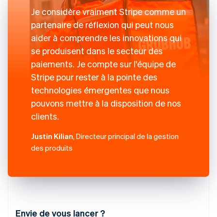
Je considère vraiment Stripe comme un
partenaire de réflexion qui peut nous
aider à comprendre les innovations qui
se produisent dans le secteur des
paiements. Je compte sur l'équipe de
Stripe pour rester à la pointe des
technologies émergentes que nous
pouvons mettre à la disposition de nos
clients.
Justin Kilian
, Directeur principal de la gestion
des produits
Envie de vous lancer ?