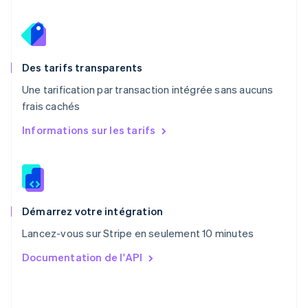
English
Pays-Bas
Nederlands
English
Pologne
English
Des tarifs transparents
Portugal
Une tarification par transaction intégrée sans aucuns
Português
English
frais cachés
R.A.S. de Hong Kong, Chine
English
简体中文
Informations sur les tarifs
République tchèque
English
Roumanie
English
Royaume-Uni
English
Démarrez votre intégration
Singapour
Lancez-vous sur Stripe en seulement 10 minutes
English
简体中文
Slovaquie
Documentation de l'API
English
Slovénie
English
Italiano
Suède