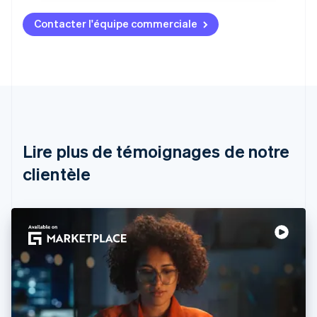
Contacter l'équipe commerciale
Allemagne
Deutsch
English
Australie
English
Autriche
Deutsch
English
Belgique
Nederlands
Français
Deutsch
English
Brésil
Lire plus de témoignages de notre
Português
English
clientèle
Bulgarie
English
Canada
English
Français
Chine continentale
简体中文
English
Chypre
English
Croatie
English
Italiano
Danemark