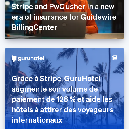
Stripe and PwC usher in a new
English
Émirats arabes unis
era of insurance for Guidewire
English
Espagne
BillingCenter
Español
English
Estonie
English
États-Unis
English
Español
简体中文
Finlande
English
Svenska
France
Grâce à Stripe, GuruHotel
Français
English
Gibraltar
augmente son volume de
English
Grèce
paiement de 128 % et aide les
English
Hongrie
hôtels à attirer des voyageurs
English
Inde
internationaux
English
Irlande