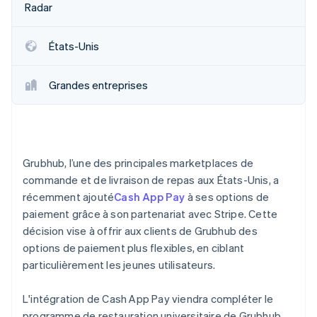
Radar
Découvrez les prochaines évolutions
Commerce en ligne
Radar
Prévention de la fraude
États-Unis
Écosystème
Atlas
Constitution de start-up
Grandes entreprises
Partenaires
Climate
Stripe App Marketplace
Élimination du carbone
Identity
Vérification de l'identité
Grubhub, l’une des principales marketplaces de
commande et de livraison de repas aux États-Unis, a
récemment ajouté
Cash App Pay
à ses options de
paiement grâce à son partenariat avec Stripe. Cette
Stripe Sessions 2026
décision vise à offrir aux clients de Grubhub des
Découvrez comment Stripe construit l’infrastructure écono
options de paiement plus flexibles, en ciblant
Regarder la vidéo
particulièrement les jeunes utilisateurs.
L'intégration de Cash App Pay viendra compléter le
programme de restauration universitaire de Grubhub,