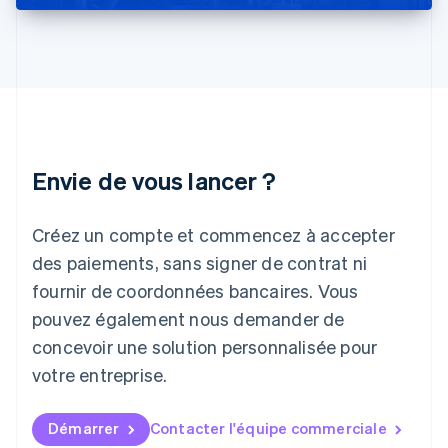
English
Italie
Italiano
English
Japon
日本語
English
Lettonie
English
Liechtenstein
Envie de vous lancer ?
Deutsch
English
Lituanie
English
Créez un compte et commencez à accepter
Luxembourg
des paiements, sans signer de contrat ni
Français
Deutsch
English
Malaisie
fournir de coordonnées bancaires. Vous
English
简体中文
pouvez également nous demander de
Malte
concevoir une solution personnalisée pour
English
Mexique
votre entreprise.
Español
English
Norvège
English
Démarrer
Contacter l'équipe commerciale
Nouvelle-Zélande