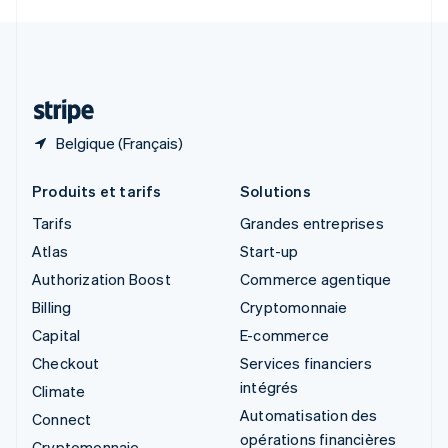
Svenska
English
Suisse
Deutsch
Français
Italiano
English
Thaïlande
ไทย
English
Belgique (Français)
Produits et tarifs
Solutions
Tarifs
Grandes entreprises
Atlas
Start-up
Authorization Boost
Commerce agentique
Billing
Cryptomonnaie
Capital
E-commerce
Checkout
Services financiers
intégrés
Climate
Automatisation des
Connect
opérations financières
Cryptomonnaie