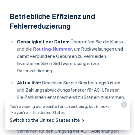
Betriebliche Effizienz und
Fehlerreduzierung
Genauigkeit der Daten:
Überprüfen Sie die Konto-
und die
Routing-Nummer
, um Rückweisungen und
damit verbundene Gebühren zu vermeiden.
Investieren Sie in Softwarelösungen zur
Datenvalidierung.
Aktualität:
Beachten Sie die Bearbeitungsfristen
und Zahlungsabwicklungsfenster für ACH. Fassen
Sie Zahlungen entsprechend zu Stapeln zusammen,
damit sie rechtzeitig abgeschlossen werden
You’re viewing our website for Luxembourg, but it looks
können.
like you’re in the United States.
Switch to the United States site
Ablehnungsmanagement:
Haben Sie ein klares
Verfahren für den Umgang mit ACH-Ablehnungen.