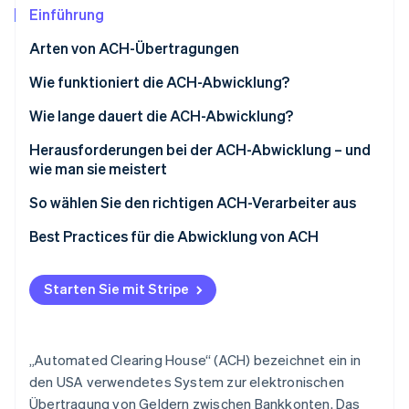
Betrugsprävention
Ecosystem
Einführung
Atlas
Arten von ACH-Übertragungen
Start-up-Gründung
Partner
Stripe App-Marktplatz
Climate
Häufige Arten von ACH-Gutschriften
Wie funktioniert die ACH-Abwicklung?
CO₂-Entnahme
Häufige Arten von ACH-Lastschriften
Wie lange dauert die ACH-Abwicklung?
Identity
Online-Identitätsprüfung
Standard-ACH-Abwicklung
Herausforderungen bei der ACH-Abwicklung – und
wie man sie meistert
Taggleiche ACH-Abwicklung
Betrug und nicht autorisierte Transaktionen
So wählen Sie den richtigen ACH-Verarbeiter aus
Compliance der Nacha-Regeln und -Vorschriften
Geschäftliche Anforderungen
Best Practices für die Abwicklung von ACH
Stripe-Sessions 2026
Erfahren Sie, wie Stripe Lösungen für die Wirts
Betriebsfehler und Verzögerungen
Compliance und Sicherheit
Sicherheit und Betrugsprävention
Jetzt ansehen
Starten Sie mit Stripe
Probleme mit Kontoabgleich und
Kompatibilität und Integrationsmöglichkeiten
Betriebliche Effizienz und Fehlerreduzierung
Zahlungsabwicklung
Preise und Transaktionsgebühren
Compliance
Begrenzte Bearbeitungsfenster
„Automated Clearing House“ (ACH) bezeichnet ein in
Kundenbetreuung
den USA verwendetes System zur elektronischen
Kostenmanagement
Übertragung von Geldern zwischen Bankkonten. Das
Ruf und Erfahrung