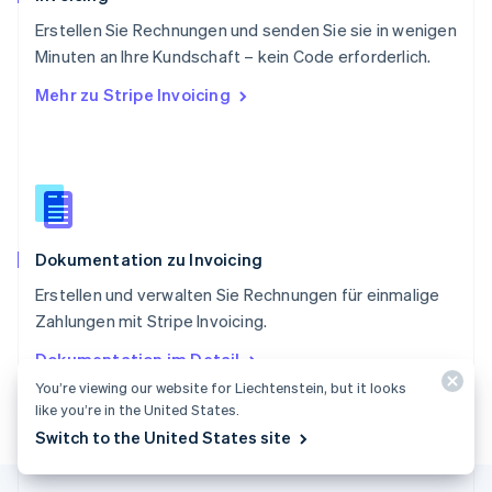
Singapur
English
简体中文
Erstellen Sie Rechnungen und senden Sie sie in wenigen
Slowakei
Minuten an Ihre Kundschaft – kein Code erforderlich.
English
Mehr zu Stripe Invoicing
Slowenien
English
Italiano
Sonderverwaltungsregion Hongkong,
China
English
简体中文
Spanien
Español
English
Dokumentation zu Invoicing
Thailand
ไทย
English
Erstellen und verwalten Sie Rechnungen für einmalige
Tschechische Republik
Zahlungen mit Stripe Invoicing.
English
Ungarn
Dokumentation im Detail
English
You’re viewing our website for Liechtenstein, but it looks
Vereinigte Arabische Emirate
like you’re in the United States.
English
Vereinigte Staaten
Switch to the United States site
English
Español
简体中文
Vereinigtes Königreich