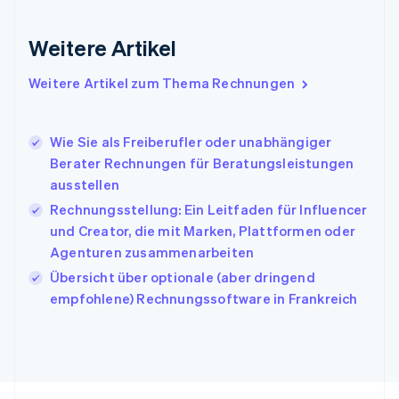
Indien
English
Weitere Artikel
Irland
English
Italien
Weitere Artikel zum Thema Rechnungen
Italiano
English
Japan
日本語
English
Wie Sie als Freiberufler oder unabhängiger
Kanada
Berater Rechnungen für Beratungsleistungen
English
Français
ausstellen
Kroatien
English
Italiano
Rechnungsstellung: Ein Leitfaden für Influencer
Lettland
und Creator, die mit Marken, Plattformen oder
English
Agenturen zusammenarbeiten
Liechtenstein
Übersicht über optionale (aber dringend
Deutsch
English
Litauen
empfohlene) Rechnungssoftware in Frankreich
English
Luxemburg
Français
Deutsch
English
Malaysia
English
简体中文