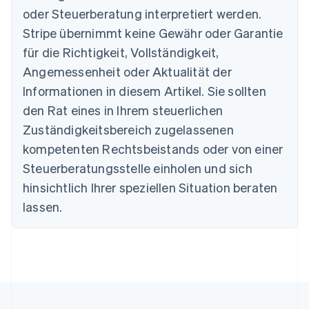
Belgien
oder Steuerberatung interpretiert werden.
Nederlands
Français
Deutsch
English
Stripe übernimmt keine Gewähr oder Garantie
Brasilien
für die Richtigkeit, Vollständigkeit,
Português
English
Bulgarien
Angemessenheit oder Aktualität der
English
Informationen in diesem Artikel. Sie sollten
Dänemark
English
den Rat eines in Ihrem steuerlichen
Deutschland
Zuständigkeitsbereich zugelassenen
Deutsch
English
Estland
kompetenten Rechtsbeistands oder von einer
English
Steuerberatungsstelle einholen und sich
Festlandchina
hinsichtlich Ihrer speziellen Situation beraten
简体中文
English
Finnland
lassen.
English
Svenska
Frankreich
Français
English
Gibraltar
English
Griechenland
English