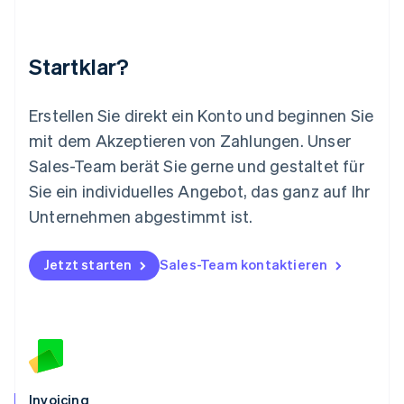
Malta
English
Mexiko
Startklar?
Español
English
Neuseeland
English
Erstellen Sie direkt ein Konto und beginnen Sie
Niederlande
mit dem Akzeptieren von Zahlungen. Unser
Nederlands
English
Norwegen
Sales-Team berät Sie gerne und gestaltet für
English
Sie ein individuelles Angebot, das ganz auf Ihr
Österreich
Deutsch
English
Unternehmen abgestimmt ist.
Polen
English
Portugal
Jetzt starten
Sales-Team kontaktieren
Português
English
Rumänien
English
Schweden
Svenska
English
Schweiz
Deutsch
Français
Italiano
English
Invoicing