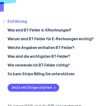
Betrugsprävention
Ecosystem
Atlas
Start-up-Gründung
Partner
Stripe App-Marktplatz
Climate
Einführung
CO₂-Entnahme
Was sind BT-Felder in XRechnungen?
Warum sind BT-Felder für E-Rechnungen wichtig?
Rechtliche Konformität
Welche Angaben enthalten BT-Felder?
Stripe-Sessions 2026
Effizienz
Rechnungsinformationen
Was sind die wichtigsten BT-Felder?
Erfahren Sie, wie Stripe Lösungen für die Wirtschaft
Jetzt ansehen
Transparenz
Informationen zur beteiligten Partei
Wie verwende ich BT-Felder richtig?
Datenqualität
Angaben zum/zur Verkäufer/in
Technologielösungen
So kann Stripe Billing Sie unterstützen
Technische Anschlussfähigkeit
Artikelinformationen
Konsistente Daten
Jetzt mit Stripe starten
Zahlungsinformationen
Pflichtfelder
Detaillierte Beschreibungen der Posten
Ab Januar 2025 sind alle B2B-Unternehmen in