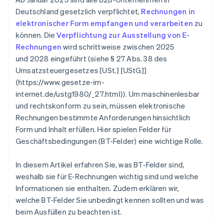
Klare Zahlungsbedingungen
Deutschland gesetzlich verpflichtet,
Rechnungen in
elektronischer Form empfangen und verarbeiten
zu
Weitere Informationen
können. Die
Verpflichtung zur Ausstellung von E-
Rechnungen
wird schrittweise zwischen 2025
und 2028 eingeführt (siehe § 27 Abs. 38 des
Umsatzsteuergesetzes [USt.] [UStG]]
(https://www.gesetze-im-
internet.de/ustg
1980/
_27.html)). Um maschinenlesbar
und rechtskonform zu sein, müssen elektronische
Rechnungen bestimmte Anforderungen hinsichtlich
Form und Inhalt erfüllen. Hier spielen Felder für
Geschäftsbedingungen (BT-Felder) eine wichtige Rolle.
In diesem Artikel erfahren Sie, was BT-Felder sind,
weshalb sie für E-Rechnungen wichtig sind und welche
Informationen sie enthalten. Zudem erklären wir,
welche BT-Felder Sie unbedingt kennen sollten und was
beim Ausfüllen zu beachten ist.