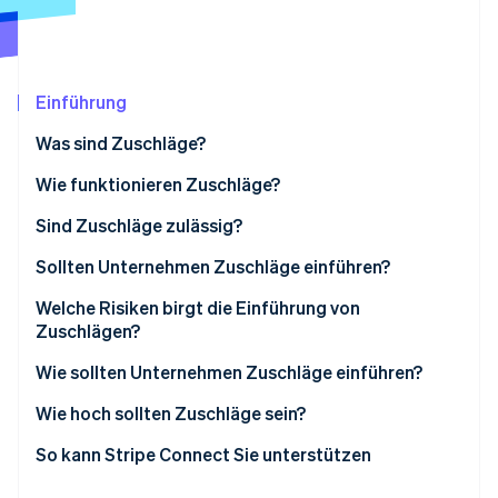
Betrugsprävention
Ecosystem
Atlas
Start-up-Gründung
Partner
Stripe App-Marktplatz
Climate
Einführung
CO₂-Entnahme
Was sind Zuschläge?
Wie funktionieren Zuschläge?
Sind Zuschläge zulässig?
Stripe-Sessions 2026
Erfahren Sie, wie Stripe Lösungen für die Wirtschaft
Sollten Unternehmen Zuschläge einführen?
Jetzt ansehen
Welche Risiken birgt die Einführung von
Zuschlägen?
Wie sollten Unternehmen Zuschläge einführen?
Wie hoch sollten Zuschläge sein?
So kann Stripe Connect Sie unterstützen