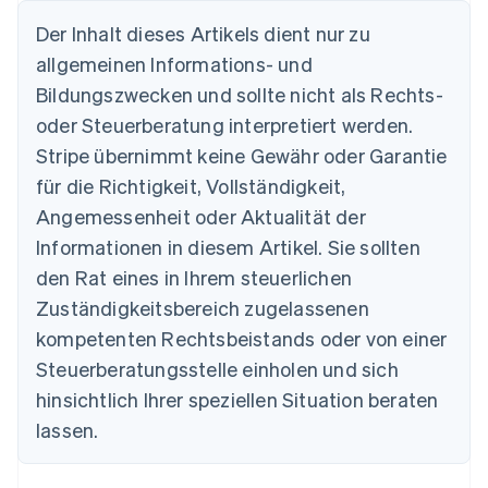
Der Inhalt dieses Artikels dient nur zu
allgemeinen Informations- und
Australien
Bildungszwecken und sollte nicht als Rechts-
English
Belgien
oder Steuerberatung interpretiert werden.
Nederlands
Français
Deutsch
English
Stripe übernimmt keine Gewähr oder Garantie
Brasilien
für die Richtigkeit, Vollständigkeit,
Português
English
Bulgarien
Angemessenheit oder Aktualität der
English
Informationen in diesem Artikel. Sie sollten
Dänemark
English
den Rat eines in Ihrem steuerlichen
Deutschland
Zuständigkeitsbereich zugelassenen
Deutsch
English
Estland
kompetenten Rechtsbeistands oder von einer
English
Steuerberatungsstelle einholen und sich
Festlandchina
hinsichtlich Ihrer speziellen Situation beraten
简体中文
English
Finnland
lassen.
English
Svenska
Frankreich
Français
English