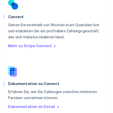
Schweden
Svenska
English
Schweiz
Connect
Deutsch
Français
Italiano
English
Gehen Sie innerhalb von Wochen statt Quartalen live
Singapur
English
简体中文
und etablieren Sie ein profitables Zahlungsgeschäft,
Slowakei
das sich mühelos skalieren lässt.
English
Mehr zu Stripe Connect
Slowenien
English
Italiano
Sonderverwaltungsregion Hongkong,
China
English
简体中文
Spanien
Español
English
Dokumentation zu Connect
Thailand
ไทย
English
Erfahren Sie, wie Sie Zahlungen zwischen mehreren
Tschechische Republik
Parteien vornehmen können.
English
Ungarn
Dokumentation im Detail
English