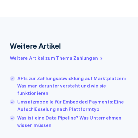
Gibraltar
English
Griechenland
English
Indien
English
Weitere Artikel
Irland
English
Italien
Weitere Artikel zum Thema Zahlungen
Italiano
English
Japan
日本語
English
APIs zur Zahlungsabwicklung auf Marktplätzen:
Kanada
Was man darunter versteht und wie sie
English
Français
funktionieren
Kroatien
English
Italiano
Umsatzmodelle für Embedded Payments: Eine
Lettland
Aufschlüsselung nach Plattformtyp
English
Was ist eine Data Pipeline? Was Unternehmen
Liechtenstein
wissen müssen
Deutsch
English
Litauen
English