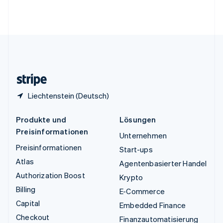
Vereinigte Arabische Emirate
English
Vereinigte Staaten
English
Español
简体中文
Vereinigtes Königreich
English
Zypern
English
Liechtenstein (Deutsch)
Produkte und
Lösungen
Preisinformationen
Unternehmen
Preisinformationen
Start-ups
Atlas
Agentenbasierter Handel
Authorization Boost
Krypto
Billing
E-Commerce
Capital
Embedded Finance
Checkout
Finanzautomatisierung