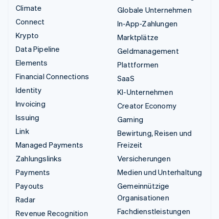
Climate
Globale Unternehmen
Connect
In-App-Zahlungen
Krypto
Marktplätze
Data Pipeline
Geldmanagement
Elements
Plattformen
Financial Connections
SaaS
Identity
KI-Unternehmen
Invoicing
Creator Economy
Issuing
Gaming
Link
Bewirtung, Reisen und
Managed Payments
Freizeit
Zahlungslinks
Versicherungen
Payments
Medien und Unterhaltung
Payouts
Gemeinnützige
Organisationen
Radar
Fachdienstleistungen
Revenue Recognition