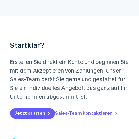
Luxemburg
Français
Deutsch
English
Malaysia
English
简体中文
Malta
English
Startklar?
Mexiko
Español
English
Neuseeland
Erstellen Sie direkt ein Konto und beginnen Sie
English
mit dem Akzeptieren von Zahlungen. Unser
Niederlande
Nederlands
English
Sales-Team berät Sie gerne und gestaltet für
Norwegen
Sie ein individuelles Angebot, das ganz auf Ihr
English
Österreich
Unternehmen abgestimmt ist.
Deutsch
English
Polen
Jetzt starten
Sales-Team kontaktieren
English
Portugal
Português
English
Rumänien
English