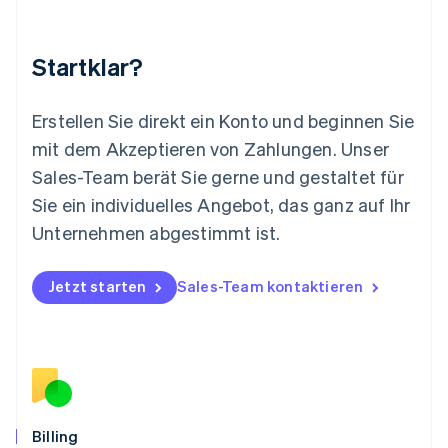
English
简体中文
Malta
English
Startklar?
Mexiko
Español
English
Neuseeland
Erstellen Sie direkt ein Konto und beginnen Sie
English
mit dem Akzeptieren von Zahlungen. Unser
Niederlande
Nederlands
English
Sales-Team berät Sie gerne und gestaltet für
Norwegen
Sie ein individuelles Angebot, das ganz auf Ihr
English
Österreich
Unternehmen abgestimmt ist.
Deutsch
English
Polen
Jetzt starten
Sales-Team kontaktieren
English
Portugal
Português
English
Rumänien
English
Schweden
Svenska
English
Schweiz
Billing