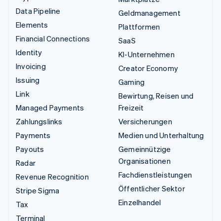
Data Pipeline
Geldmanagement
Elements
Plattformen
Financial Connections
SaaS
Identity
KI-Unternehmen
Invoicing
Creator Economy
Issuing
Gaming
Link
Bewirtung, Reisen und
Managed Payments
Freizeit
Zahlungslinks
Versicherungen
Payments
Medien und Unterhaltung
Payouts
Gemeinnützige
Organisationen
Radar
Fachdienstleistungen
Revenue Recognition
Öffentlicher Sektor
Stripe Sigma
Einzelhandel
Tax
Terminal