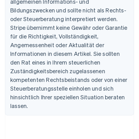
allgemeinen Informations- und
English
Belgien
Bildungszwecken und sollte nicht als Rechts-
Nederlands
Français
Deutsch
English
oder Steuerberatung interpretiert werden.
Brasilien
Stripe übernimmt keine Gewähr oder Garantie
Português
English
Bulgarien
für die Richtigkeit, Vollständigkeit,
English
Angemessenheit oder Aktualität der
Dänemark
Informationen in diesem Artikel. Sie sollten
English
Deutschland
den Rat eines in Ihrem steuerlichen
Deutsch
English
Zuständigkeitsbereich zugelassenen
Estland
English
kompetenten Rechtsbeistands oder von einer
Festlandchina
Steuerberatungsstelle einholen und sich
简体中文
English
Finnland
hinsichtlich Ihrer speziellen Situation beraten
English
Svenska
lassen.
Frankreich
Français
English
Gibraltar
English
Griechenland