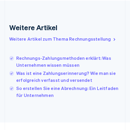
English
Indien
English
Irland
Weitere Artikel
English
Italien
Italiano
English
Weitere Artikel zum Thema Rechnungsstellung
Japan
日本語
English
Kanada
Rechnungs-Zahlungsmethoden erklärt: Was
English
Français
Unternehmen wissen müssen
Kroatien
English
Italiano
Was ist eine Zahlungserinnerung? Wie man sie
Lettland
erfolgreich verfasst und versendet
English
So erstellen Sie eine Abrechnung: Ein Leitfaden
Liechtenstein
für Unternehmen
Deutsch
English
Litauen
English
Luxemburg
Français
Deutsch
English
Malaysia