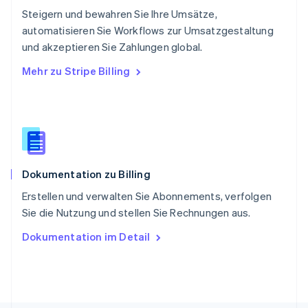
Deutsch
Français
Italiano
English
Steigern und bewahren Sie Ihre Umsätze,
Singapur
English
简体中文
automatisieren Sie Workflows zur Umsatzgestaltung
Slowakei
und akzeptieren Sie Zahlungen global.
English
Mehr zu Stripe Billing
Slowenien
English
Italiano
Sonderverwaltungsregion Hongkong,
China
English
简体中文
Spanien
Español
English
Dokumentation zu Billing
Thailand
ไทย
English
Erstellen und verwalten Sie Abonnements, verfolgen
Tschechische Republik
Sie die Nutzung und stellen Sie Rechnungen aus.
English
Ungarn
Dokumentation im Detail
English
Vereinigte Arabische Emirate
English
Vereinigte Staaten
English
Español
简体中文