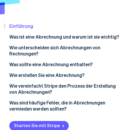
Betrugsprävention
Ecosystem
Atlas
Start-up-Gründung
Partner
Stripe App-Marktplatz
Climate
Einführung
CO₂-Entnahme
Was ist eine Abrechnung und warum ist sie wichtig?
Wie unterscheiden sich Abrechnungen von
Rechnungen?
Stripe-Sessions 2026
Was sollte eine Abrechnung enthalten?
Erfahren Sie, wie Stripe Lösungen für die Wirtschaft
Jetzt ansehen
Wie erstellen Sie eine Abrechnung?
Wie vereinfacht Stripe den Prozess der Erstellung
von Abrechnungen?
Was sind häufige Fehler, die in Abrechnungen
vermieden werden sollten?
Starten Sie mit Stripe