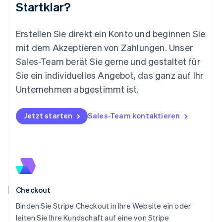
Startklar?
Malta
English
Mexiko
Erstellen Sie direkt ein Konto und beginnen Sie
Español
English
mit dem Akzeptieren von Zahlungen. Unser
Neuseeland
Sales-Team berät Sie gerne und gestaltet für
English
Niederlande
Sie ein individuelles Angebot, das ganz auf Ihr
Nederlands
English
Unternehmen abgestimmt ist.
Norwegen
English
Österreich
Jetzt starten
Sales-Team kontaktieren
Deutsch
English
Polen
English
Portugal
Português
English
Rumänien
English
Checkout
Schweden
Svenska
English
Binden Sie Stripe Checkout in Ihre Website ein oder
Schweiz
leiten Sie Ihre Kundschaft auf eine von Stripe
Deutsch
Français
Italiano
English