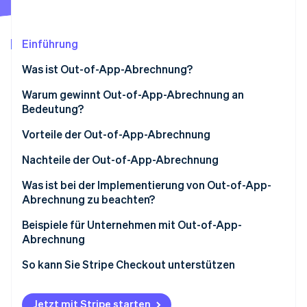
Betrugsprävention
Ecosystem
Atlas
Start-up-Gründung
Partner
Einführung
Stripe App-Marktplatz
Climate
Was ist Out-of-App-Abrechnung?
CO₂-Entnahme
Identity
Unterschiede zwischen Out-of-App-Abrechnung
Warum gewinnt Out-of-App-Abrechnung an
Online-Identitätsprüfung
und In-App-Abrechnung
Bedeutung?
Vorteile der Out-of-App-Abrechnung
Keine Transaktionsgebühren für die App-Plattform
Nachteile der Out-of-App-Abrechnung
Stripe-Sessions 2026
Umfassende Auswahl an Zahlungsmethoden
Aufwand für die Einrichtung eines internen
Was ist bei der Implementierung von Out-of-App-
Erfahren Sie, wie Stripe Lösungen für die Wirtschaft
Zahlungssystems
Abrechnung zu beachten?
Jetzt ansehen
Keine Zahlungen innerhalb der App
Kosteneffizienz
Beispiele für Unternehmen mit Out-of-App-
Abrechnung
Nutzerfreundlichkeit
COLOPL
So kann Sie Stripe Checkout unterstützen
Bekanntheit externer Websites
GameWith
Jetzt mit Stripe starten