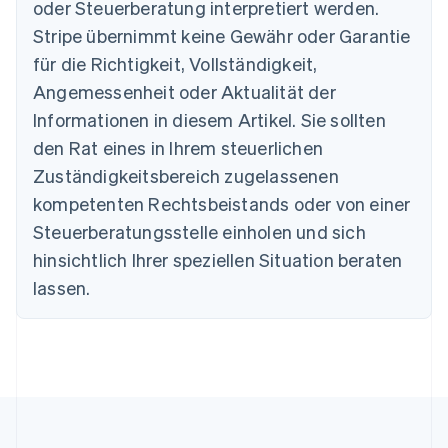
oder Steuerberatung interpretiert werden.
English
Belgien
Stripe übernimmt keine Gewähr oder Garantie
Nederlands
Français
Deutsch
English
für die Richtigkeit, Vollständigkeit,
Brasilien
Português
English
Angemessenheit oder Aktualität der
Bulgarien
Informationen in diesem Artikel. Sie sollten
English
Dänemark
den Rat eines in Ihrem steuerlichen
English
Zuständigkeitsbereich zugelassenen
Deutschland
kompetenten Rechtsbeistands oder von einer
Deutsch
English
Estland
Steuerberatungsstelle einholen und sich
English
hinsichtlich Ihrer speziellen Situation beraten
Festlandchina
lassen.
简体中文
English
Finnland
English
Svenska
Frankreich
Français
English
Gibraltar
English
Griechenland
English