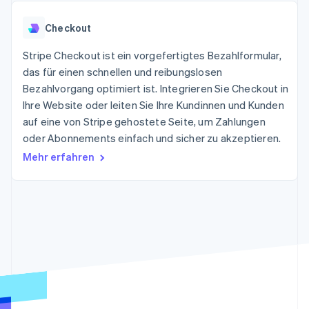
Data Pipeline
Geldmanagement
Marktplatz auf
Zugriff auf mehr als
Datensynchronisierung
Produkt-Roadmap
Plattformen
Grundlagen der
Checkout
125
Stripe Sessions
SaaS
Abonnementverwaltung
Terminal
Karriere
Zahlungen vor Ort
Stripe Checkout ist ein vorgefertigtes Bezahlformular,
Newsroom
So setzen Sie
Authorization
Stripe Press
das für einen schnellen und reibungslosen
nutzungsbasierte
Boost
Abrechnung um
Bezahlvorgang optimiert ist. Integrieren Sie Checkout in
Nach Branche
Optimierung der
Stablecoin-gestützte
Ihre Website oder leiten Sie Ihre Kundinnen und Kunden
Autorisierungsraten
Karten ausgeben: So
Link
KI-Unternehmen
Kontakt
auf eine von Stripe gehostete Seite, um Zahlungen
geht´s
Beschleunigter
Creator Economy
Bereitstellung und
oder Abonnements einfach und sicher zu akzeptieren.
Bezahlvorgang
Gaming
Verwaltung von
Sales-Team
Mehr erfahren
Financial
Bewirtung, Reisen und
Diensten mit Agenten
kontaktieren
Connections
Freizeit
Partner werden
Verbundene
Versicherungen
Medien und
Finanzdaten
Unterhaltung
Ressourcen
Gemeinnützige
Organisationen
Fachdienstleistungen
App-Integrationen
Mehr
Öffentlicher Sektor
Code-Beispiele
Product roadmap
Einzelhandel
Entwickler-Blog
Ausblick
API-Status
Radar