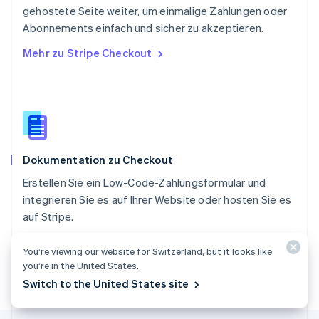
gehostete Seite weiter, um einmalige Zahlungen oder
Singapur
English
简体中文
Abonnements einfach und sicher zu akzeptieren.
Slowakei
Mehr zu Stripe Checkout
English
Slowenien
English
Italiano
Sonderverwaltungsregion Hongkong,
China
English
简体中文
Spanien
Dokumentation zu Checkout
Español
English
Thailand
Erstellen Sie ein Low-Code-Zahlungsformular und
ไทย
English
integrieren Sie es auf Ihrer Website oder hosten Sie es
Tschechische Republik
auf Stripe.
English
Ungarn
Dokumentation ansehen
English
You’re viewing our website for Switzerland, but it looks like
Vereinigte Arabische Emirate
you’re in the United States.
English
Switch to the United States site
Vereinigte Staaten
English
Español
简体中文