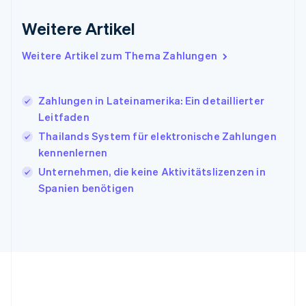
Indien
Weitere Artikel
English
Irland
Weitere Artikel zum Thema Zahlungen
English
Italien
Italiano
English
Japan
Zahlungen in Lateinamerika: Ein detaillierter
日本語
English
Leitfaden
Kanada
Thailands System für elektronische Zahlungen
English
Français
kennenlernen
Kroatien
English
Italiano
Unternehmen, die keine Aktivitätslizenzen in
Lettland
Spanien benötigen
English
Liechtenstein
Deutsch
English
Litauen
English
Luxemburg
Français
Deutsch
English
Malaysia
English
简体中文