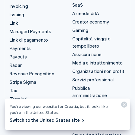
SaaS
Invoicing
Aziende di IA
Issuing
Creator economy
Link
Gaming
Managed Payments
Ospitalità, viaggi e
Link di pagamento
tempo libero
Payments
Assicurazione
Payouts
Media e intrattenimento
Radar
Organizzazioni non profit
Revenue Recognition
Servizi professionali
Stripe Sigma
Pubblica
Tax
amministrazione
Terminal
Commercio al dettaglio
You’re viewing our website for Croatia, but it looks like
Treasury
you’re in the United States.
Integrazioni e soluzioni
Switch to the United States site
personalizzate
Stripe App Marketplace