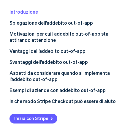
Scopri cosa ti aspetta
Introduzione
Radar
Ecosistema
Prevenzione delle frodi
Spiegazione dell’addebito out-of-app
Partner
Atlas
Stripe App Marketplace
Costituzione di start-up
Differenze tra addebito out-of-app e in-app
Motivazioni per cui l’addebito out-of-app sta
attirando attenzione
Climate
Rimozione del carbonio
Vantaggi dell’addebito out-of-app
Identity
Nessuna commissioni di transazione a favore della
Svantaggi dell’addebito out-of-app
Verifica online dell'identità
piattaforma dell’app
Impegno necessario per configurare un sistema di
Aspetti da considerare quando si implementa
Gamma completa di metodi di pagamento
pagamento interno
l’addebito out-of-app
Nessun pagamento all’interno dell’app
Efficacia in termini di costi
Esempi di aziende con addebito out-of-app
Stripe Sessions 2026
Usabilità
COLOPL
In che modo Stripe Checkout può essere di aiuto
Scopri come Stripe sta costruendo l'infrastruttura economi
Guarda ora
Consapevolezza dei siti esterni
GameWith
Inizia con Stripe
Netflix