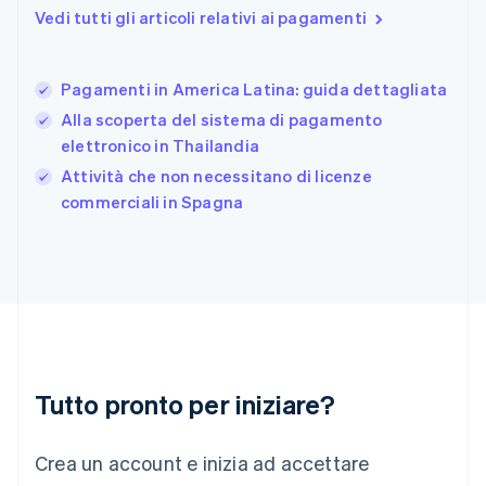
Francia
Vedi tutti gli articoli relativi ai pagamenti
Français
English
Germania
Deutsch
English
Pagamenti in America Latina: guida dettagliata
Giappone
日本語
English
Alla scoperta del sistema di pagamento
Gibilterra
elettronico in Thailandia
English
Attività che non necessitano di licenze
Grecia
English
commerciali in Spagna
India
English
Irlanda
English
Italia
Italiano
English
Lettonia
English
Liechtenstein
Tutto pronto per iniziare?
Deutsch
English
Lituania
Crea un account e inizia ad accettare
English