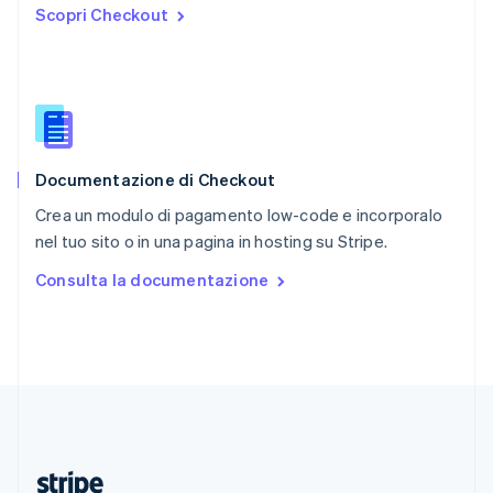
Scopri Checkout
English
Romania
English
Singapore
English
简体中文
Slovacchia
English
Documentazione di Checkout
Slovenia
English
Italiano
Crea un modulo di pagamento low-code e incorporalo
Spagna
nel tuo sito o in una pagina in hosting su Stripe.
Español
English
Stati Uniti
Consulta la documentazione
English
Español
简体中文
Svezia
Svenska
English
Svizzera
Deutsch
Français
Italiano
English
Thailandia
ไทย
English
Ungheria
English