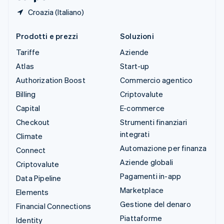
Croazia (Italiano)
Prodotti e prezzi
Soluzioni
Tariffe
Aziende
Atlas
Start-up
Authorization Boost
Commercio agentico
Billing
Criptovalute
Capital
E-commerce
Checkout
Strumenti finanziari
integrati
Climate
Automazione per finanza
Connect
Aziende globali
Criptovalute
Pagamenti in-app
Data Pipeline
Marketplace
Elements
Gestione del denaro
Financial Connections
Piattaforme
Identity