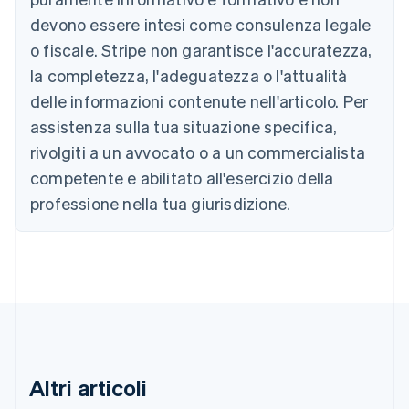
Belgio
devono essere intesi come consulenza legale
Nederlands
Français
Deutsch
English
Brasile
o fiscale. Stripe non garantisce l'accuratezza,
Português
English
la completezza, l'adeguatezza o l'attualità
Bulgaria
English
delle informazioni contenute nell'articolo. Per
Canada
assistenza sulla tua situazione specifica,
English
Français
Cina continentale
rivolgiti a un avvocato o a un commercialista
简体中文
English
competente e abilitato all'esercizio della
Cipro
professione nella tua giurisdizione.
English
Croazia
English
Italiano
Danimarca
English
Emirati Arabi Uniti
English
Estonia
English
Finlandia
Altri articoli
English
Svenska