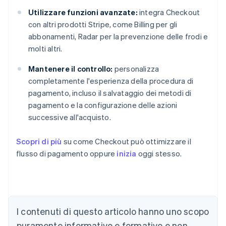
Utilizzare funzioni avanzate:
integra Checkout
con altri prodotti Stripe, come Billing per gli
abbonamenti, Radar per la prevenzione delle frodi e
molti altri.
Mantenere il controllo:
personalizza
completamente l'esperienza della procedura di
pagamento, incluso il salvataggio dei metodi di
pagamento e la configurazione delle azioni
successive all'acquisto.
Scopri di più
su come Checkout può ottimizzare il
flusso di pagamento oppure
inizia
oggi stesso.
Australia
English
Austria
I contenuti di questo articolo hanno uno scopo
Deutsch
English
puramente informativo e formativo e non