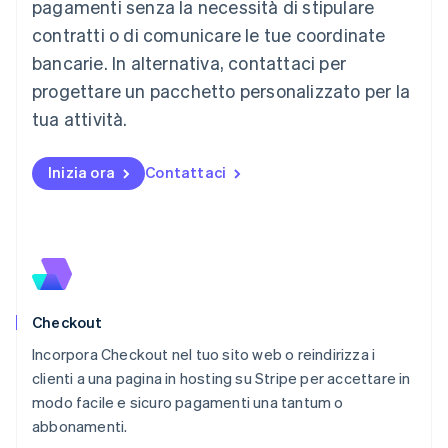
Lussemburgo
pagamenti senza la necessità di stipulare
Français
Deutsch
English
contratti o di comunicare le tue coordinate
Malaysia
bancarie. In alternativa, contattaci per
English
简体中文
Malta
progettare un pacchetto personalizzato per la
English
tua attività.
Messico
Español
English
Norvegia
Inizia ora
Contattaci
English
Nuova Zelanda
English
Paesi Bassi
Nederlands
English
Polonia
English
Checkout
Portogallo
Português
English
Incorpora Checkout nel tuo sito web o reindirizza i
RAS di Hong Kong, Cina
clienti a una pagina in hosting su Stripe per accettare in
English
简体中文
modo facile e sicuro pagamenti una tantum o
Regno Unito
English
abbonamenti.
Repubblica Ceca