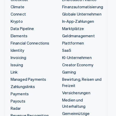
Climate
Finanzautomatisierung
Connect
Globale Unternehmen
Krypto
In-App-Zahlungen
Data Pipeline
Marktplätze
Elements
Geldmanagement
Financial Connections
Plattformen
Identity
SaaS
Invoicing
KI-Unternehmen
Issuing
Creator Economy
Link
Gaming
Managed Payments
Bewirtung, Reisen und
Freizeit
Zahlungslinks
Versicherungen
Payments
Medien und
Payouts
Unterhaltung
Radar
Gemeinnützige
Revenue Recognition