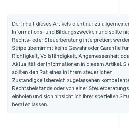
Australien
Der Inhalt dieses Artikels dient nur zu allgemeine
English
Informations- und Bildungszwecken und sollte nic
Belgien
Rechts- oder Steuerberatung interpretiert werde
Nederlands
Français
Deutsch
English
Brasilien
Stripe übernimmt keine Gewähr oder Garantie für
Português
English
Richtigkeit, Vollständigkeit, Angemessenheit ode
Bulgarien
Aktualität der Informationen in diesem Artikel. Si
English
Dänemark
sollten den Rat eines in Ihrem steuerlichen
English
Zuständigkeitsbereich zugelassenen kompetent
Deutschland
Deutsch
English
Rechtsbeistands oder von einer Steuerberatungs
Estland
einholen und sich hinsichtlich Ihrer speziellen Sit
English
Festlandchina
beraten lassen.
简体中文
English
Finnland
English
Svenska
Frankreich