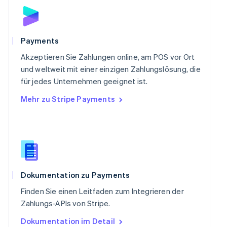
English
Schweden
Svenska
English
Schweiz
Payments
Deutsch
Français
Italiano
English
Singapur
Akzeptieren Sie Zahlungen online, am POS vor Ort
English
简体中文
und weltweit mit einer einzigen Zahlungslösung, die
Slowakei
für jedes Unternehmen geeignet ist.
English
Mehr zu Stripe Payments
Slowenien
English
Italiano
Sonderverwaltungsregion Hongkong,
China
English
简体中文
Spanien
Español
English
Thailand
Dokumentation zu Payments
ไทย
English
Finden Sie einen Leitfaden zum Integrieren der
Tschechische Republik
Zahlungs-APIs von Stripe.
English
Ungarn
Dokumentation im Detail
English