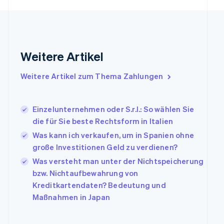
Français
English
Gibraltar
English
Griechenland
English
Weitere Artikel
Indien
English
Weitere Artikel zum Thema Zahlungen
Irland
English
Italien
Einzelunternehmen oder S.r.l.: So wählen Sie
Italiano
English
Japan
die für Sie beste Rechtsform in Italien
日本語
English
Was kann ich verkaufen, um in Spanien ohne
Kanada
große Investitionen Geld zu verdienen?
English
Français
Kroatien
Was versteht man unter der Nichtspeicherung
English
Italiano
bzw. Nichtaufbewahrung von
Lettland
Kreditkartendaten? Bedeutung und
English
Maßnahmen in Japan
Liechtenstein
Deutsch
English
Litauen