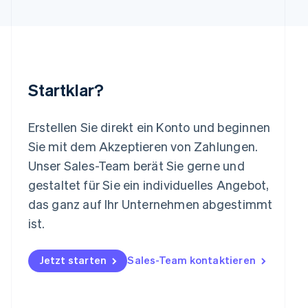
English
Luxemburg
Français
Deutsch
English
Malaysia
English
简体中文
Malta
Startklar?
English
Mexiko
Español
English
Erstellen Sie direkt ein Konto und beginnen
Neuseeland
Sie mit dem Akzeptieren von Zahlungen.
English
Niederlande
Unser Sales-Team berät Sie gerne und
Nederlands
English
gestaltet für Sie ein individuelles Angebot,
Norwegen
das ganz auf Ihr Unternehmen abgestimmt
English
Österreich
ist.
Deutsch
English
Polen
Jetzt starten
Sales-Team kontaktieren
English
Portugal
Português
English
Rumänien