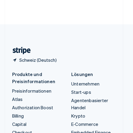
Vereinigte Arabische Emirate
English
Vereinigte Staaten
English
Español
简体中文
Vereinigtes Königreich
English
Zypern
English
Schweiz (Deutsch)
Produkte und
Lösungen
Preisinformationen
Unternehmen
Preisinformationen
Start-ups
Atlas
Agentenbasierter
Authorization Boost
Handel
Billing
Krypto
Capital
E-Commerce
Checkout
Embedded Finance