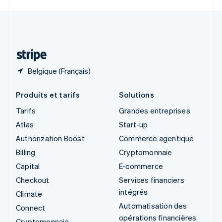
Svenska
English
Suisse
Deutsch
Français
Italiano
English
Thaïlande
ไทย
English
Belgique (Français)
Produits et tarifs
Solutions
Tarifs
Grandes entreprises
Atlas
Start-up
Authorization Boost
Commerce agentique
Billing
Cryptomonnaie
Capital
E-commerce
Checkout
Services financiers
intégrés
Climate
Automatisation des
Connect
opérations financières
Cryptomonnaie