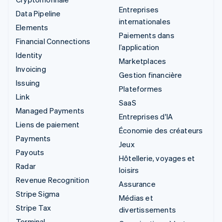
Entreprises
Data Pipeline
internationales
Elements
Paiements dans
Financial Connections
l’application
Identity
Marketplaces
Invoicing
Gestion financière
Issuing
Plateformes
Link
SaaS
Managed Payments
Entreprises d'IA
Liens de paiement
Économie des créateurs
Payments
Jeux
Payouts
Hôtellerie, voyages et
Radar
loisirs
Revenue Recognition
Assurance
Stripe Sigma
Médias et
Stripe Tax
divertissements
Terminal