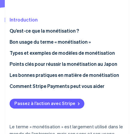
Découvrez les prochaines évolutions
Commerce en ligne
Radar
Prévention de la fraude
Introduction
Écosystème
Atlas
Qu’est-ce que la monétisation ?
Constitution de start-up
Partenaires
Différences entre monétisation et business model
Bon usage du terme « monétisation »
Climate
Stripe App Marketplace
Élimination du carbone
Différences entre monétisation et cash points
Types et exemples de modèles de monétisation
Identity
Vérification de l'identité
Modèle publicitaire
Points clés pour réussir la monétisation au Japon
Modèle e-commerce
Relier la monétisation au comportement client
Les bonnes pratiques en matière de monétisation
Modèle de facturation
Diversifier les modèles de revenus
Éviter de placer les profits au détriment de la valeur
Comment Stripe Payments peut vous aider
du service
Analyser le marché
Stripe Sessions 2026
Découvrez comment Stripe construit l’infrastructure écono
Clarifier les structures tarifaires
Passez à l’action avec Stripe
Regarder la vidéo
Assurer la cohérence des objectifs
Le terme « monétisation » est largement utilisé dans le
monde de l’entreprise, mais son sens et son usage