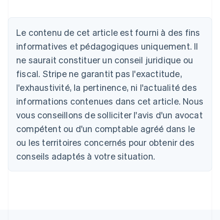
Allemagne
Le contenu de cet article est fourni à des fins
Deutsch
English
Australie
informatives et pédagogiques uniquement. Il
English
ne saurait constituer un conseil juridique ou
Autriche
Deutsch
English
fiscal. Stripe ne garantit pas l'exactitude,
Belgique
l'exhaustivité, la pertinence, ni l'actualité des
Nederlands
Français
Deutsch
English
Brésil
informations contenues dans cet article. Nous
Português
English
vous conseillons de solliciter l'avis d'un avocat
Bulgarie
compétent ou d'un comptable agréé dans le
English
Canada
ou les territoires concernés pour obtenir des
English
Français
conseils adaptés à votre situation.
Chine continentale
简体中文
English
Chypre
English
Croatie
English
Italiano
Danemark