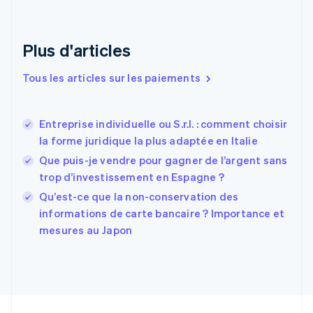
English
Émirats arabes unis
English
Plus d'articles
Espagne
Español
English
Tous les articles sur les paiements
Estonie
English
États-Unis
Entreprise individuelle ou S.r.l. : comment choisir
English
Español
简体中文
la forme juridique la plus adaptée en Italie
Finlande
English
Svenska
Que puis-je vendre pour gagner de l’argent sans
France
trop d’investissement en Espagne ?
Français
English
Qu’est-ce que la non-conservation des
Gibraltar
English
informations de carte bancaire ? Importance et
Grèce
mesures au Japon
English
Hongrie
English
Inde
English
Irlande