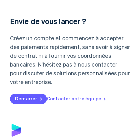
English
Italie
Italiano
English
Envie de vous lancer ?
Japon
日本語
English
Créez un compte et commencez à accepter
Lettonie
English
des paiements rapidement, sans avoir à signer
Liechtenstein
de contrat ni à fournir vos coordonnées
Deutsch
English
Lituanie
bancaires. N'hésitez pas à nous contacter
English
pour discuter de solutions personnalisées pour
Luxembourg
votre entreprise.
Français
Deutsch
English
Malaisie
English
简体中文
Démarrer
Contacter notre équipe
Malte
English
Mexique
Español
English
Norvège
English
Nouvelle-Zélande