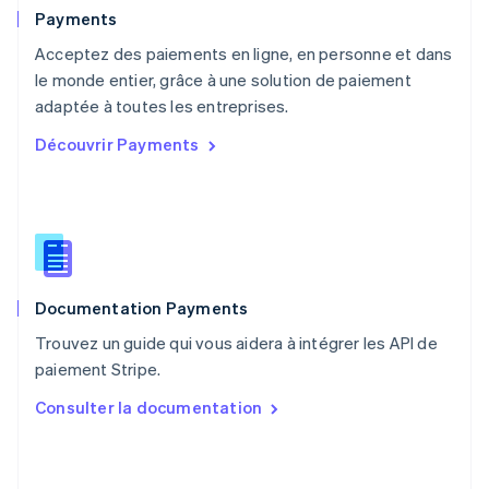
English
Payments
Pays-Bas
Acceptez des paiements en ligne, en personne et dans
Nederlands
English
le monde entier, grâce à une solution de paiement
Pologne
English
adaptée à toutes les entreprises.
Portugal
Découvrir Payments
Português
English
R.A.S. de Hong Kong, Chine
English
简体中文
République tchèque
English
Roumanie
English
Documentation Payments
Royaume-Uni
English
Trouvez un guide qui vous aidera à intégrer les API de
Singapour
paiement Stripe.
English
简体中文
Slovaquie
Consulter la documentation
English
Slovénie
English
Italiano
Suède