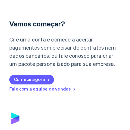
English
Índia
English
Irlanda
Vamos começar?
English
Itália
Crie uma conta e comece a aceitar
Italiano
English
Japão
pagamentos sem precisar de contratos nem
日本語
English
dados bancários, ou fale conosco para criar
Letônia
English
um pacote personalizado para sua empresa.
Liechtenstein
Deutsch
English
Comece agora
Lituânia
English
Fale com a equipe de vendas
Luxemburgo
Français
Deutsch
English
Malásia
English
简体中文
Malta
English
México