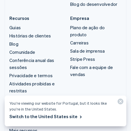
Blog do desenvolvedor
Recursos
Empresa
Guias
Plano de ação do
produto
Histórias de clientes
Carreiras
Blog
Sala de imprensa
Comunidade
Stripe Press
Conferência anual das
sessões
Fale com a equipe de
vendas
Privacidade e termos
Atividades proibidas e
restritas
Licenças
You’re viewing our website for Portugal, but it looks like
Mapa do site
you’re in the United States.
Configurações de
Switch to the United States site
cookies
Mais recursos