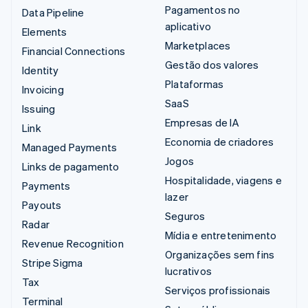
Pagamentos no
Data Pipeline
aplicativo
Elements
Marketplaces
Financial Connections
Gestão dos valores
Identity
Plataformas
Invoicing
SaaS
Issuing
Empresas de IA
Link
Economia de criadores
Managed Payments
Jogos
Links de pagamento
Hospitalidade, viagens e
Payments
lazer
Payouts
Seguros
Radar
Mídia e entretenimento
Revenue Recognition
Organizações sem fins
Stripe Sigma
lucrativos
Tax
Serviços profissionais
Terminal