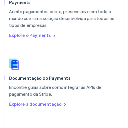
Español
English
Payments
Noruega
Aceite pagamentos online, presenciais e em todo o
English
mundo com uma solução desenvolvida para todos os
Nova Zelândia
English
tipos de empresas.
Países Baixos
Explore o Payments
Nederlands
English
Polônia
English
Portugal
Português
English
RAE de Hong Kong, China
English
简体中文
Documentação do Payments
Reino Unido
English
Encontre guias sobre como integrar as APIs de
República Tcheca
pagamento da Stripe.
English
Romênia
Explore a documentação
English
Singapura
English
简体中文
Suécia