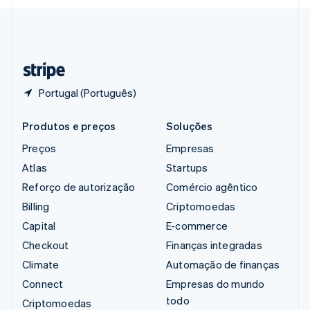
Svenska
English
Suíça
Deutsch
Français
Italiano
English
Tailândia
ไทย
English
Portugal (Português)
Produtos e preços
Soluções
Preços
Empresas
Atlas
Startups
Reforço de autorização
Comércio agêntico
Billing
Criptomoedas
Capital
E-commerce
Checkout
Finanças integradas
Climate
Automação de finanças
Connect
Empresas do mundo
todo
Criptomoedas