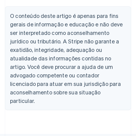
Alemanha
O conteúdo deste artigo é apenas para fins
Deutsch
English
Austrália
gerais de informação e educação e não deve
English
ser interpretado como aconselhamento
Áustria
jurídico ou tributário. A Stripe não garante a
Deutsch
English
Bélgica
exatidão, integridade, adequação ou
Nederlands
Français
Deutsch
English
atualidade das informações contidas no
Brasil
Português
English
artigo. Você deve procurar a ajuda de um
Bulgária
advogado competente ou contador
English
Canadá
licenciado para atuar em sua jurisdição para
English
Français
aconselhamento sobre sua situação
China continental
particular.
简体中文
English
Chipre
English
Croácia
English
Italiano
Dinamarca