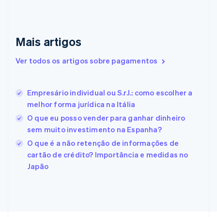
English
Emirados Árabes Unidos
English
Eslováquia
Mais artigos
English
Eslovênia
Ver todos os artigos sobre pagamentos
English
Italiano
Espanha
Español
English
Empresário individual ou S.r.l.: como escolher a
Estados Unidos
melhor forma jurídica na Itália
English
Español
简体中文
Estônia
O que eu posso vender para ganhar dinheiro
English
sem muito investimento na Espanha?
Finlândia
O que é a não retenção de informações de
English
Svenska
França
cartão de crédito? Importância e medidas no
Français
English
Japão
Gibraltar
English
Grécia
English
Hungria