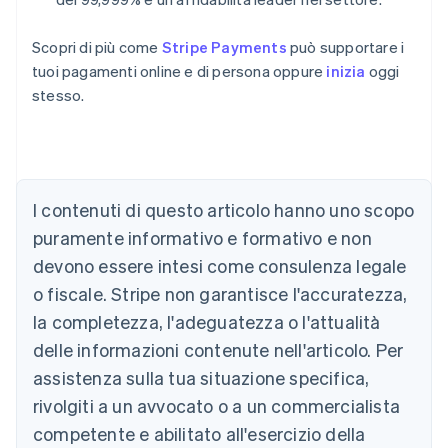
Scopri di più come
Stripe Payments
può supportare i
tuoi pagamenti online e di persona oppure
inizia
oggi
stesso.
Australia
I contenuti di questo articolo hanno uno scopo
English
Austria
puramente informativo e formativo e non
Deutsch
English
devono essere intesi come consulenza legale
Belgio
Nederlands
Français
Deutsch
English
o fiscale. Stripe non garantisce l'accuratezza,
Brasile
la completezza, l'adeguatezza o l'attualità
Português
English
Bulgaria
delle informazioni contenute nell'articolo. Per
English
assistenza sulla tua situazione specifica,
Canada
rivolgiti a un avvocato o a un commercialista
English
Français
Cina continentale
competente e abilitato all'esercizio della
简体中文
English