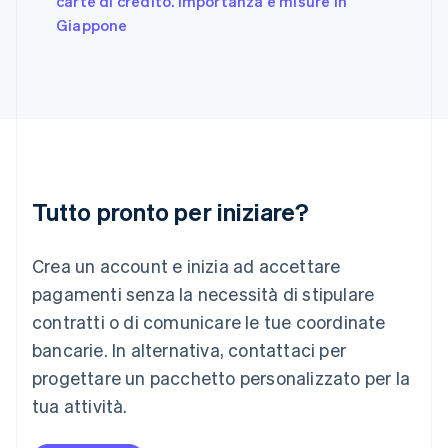
carte di credito. Importanza e misure in
India
Giappone
English
Irlanda
English
Italia
Italiano
English
Lettonia
English
Liechtenstein
Deutsch
English
Tutto pronto per iniziare?
Lituania
English
Crea un account e inizia ad accettare
Lussemburgo
Français
Deutsch
English
pagamenti senza la necessità di stipulare
Malaysia
contratti o di comunicare le tue coordinate
English
简体中文
Malta
bancarie. In alternativa, contattaci per
English
progettare un pacchetto personalizzato per la
Messico
tua attività.
Español
English
Norvegia
English