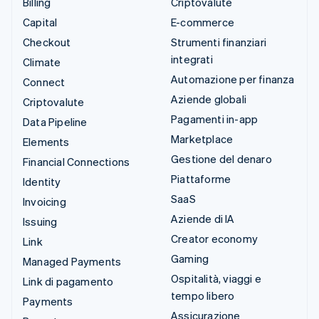
Billing
Criptovalute
Capital
E-commerce
Checkout
Strumenti finanziari
integrati
Climate
Automazione per finanza
Connect
Aziende globali
Criptovalute
Pagamenti in-app
Data Pipeline
Marketplace
Elements
Gestione del denaro
Financial Connections
Piattaforme
Identity
SaaS
Invoicing
Aziende di IA
Issuing
Creator economy
Link
Gaming
Managed Payments
Ospitalità, viaggi e
Link di pagamento
tempo libero
Payments
Assicurazione