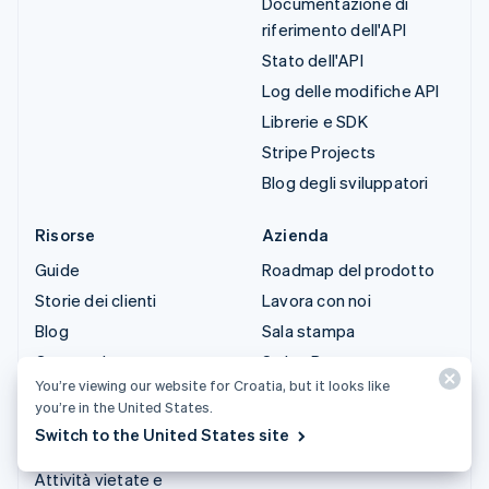
Documentazione di
riferimento dell'API
Stato dell'API
Log delle modifiche API
Librerie e SDK
Stripe Projects
Blog degli sviluppatori
Risorse
Azienda
Guide
Roadmap del prodotto
Storie dei clienti
Lavora con noi
Blog
Sala stampa
Community
Stripe Press
You’re viewing our website for Croatia, but it looks like
Conferenza annuale
Contattaci
you’re in the United States.
Sessions
Switch to the United States site
Privacy e termini
Attività vietate e