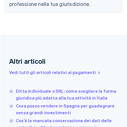
professione nella tua giurisdizione.
Cipro
English
Croazia
English
Italiano
Danimarca
English
Emirati Arabi Uniti
English
Estonia
English
Altri articoli
Finlandia
English
Svenska
Vedi tutti gli articoli relativi ai pagamenti
Francia
Français
English
Germania
Ditta individuale o SRL: come scegliere la forma
Deutsch
English
giuridica più adatta alla tua attività in Italia
Giappone
日本語
English
Cosa posso vendere in Spagna per guadagnare
Gibilterra
senza grandi investimenti
English
Cos'è la mancata conservazione dei dati delle
Grecia
English