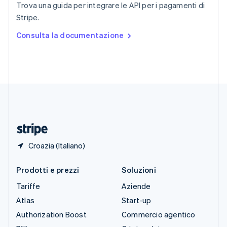
Trova una guida per integrare le API per i pagamenti di
Spagna
Stripe.
Español
English
Stati Uniti
Consulta la documentazione
English
Español
简体中文
Svezia
Svenska
English
Svizzera
Deutsch
Français
Italiano
English
Thailandia
ไทย
English
Ungheria
English
Croazia (Italiano)
Prodotti e prezzi
Soluzioni
Tariffe
Aziende
Atlas
Start-up
Authorization Boost
Commercio agentico