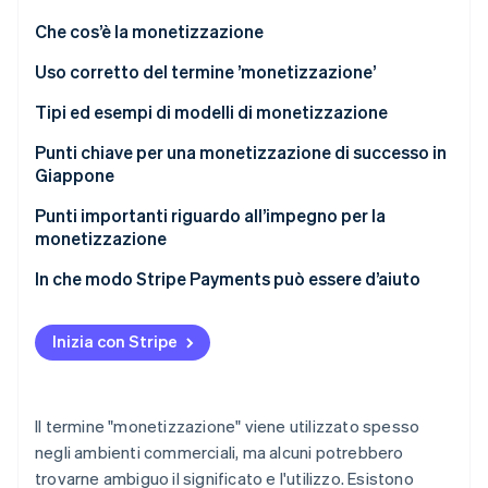
Scopri cosa ti aspetta
Che cos’è la monetizzazione
Radar
Ecosistema
Prevenzione delle frodi
Differenze tra monetizzazione e modelli di business
Uso corretto del termine ’monetizzazione’
Partner
Atlas
Differenze tra monetizzazione e punti di incasso
Tipi ed esempi di modelli di monetizzazione
Stripe App Marketplace
Costituzione di start-up
Modello pubblicitario
Punti chiave per una monetizzazione di successo in
Climate
Rimozione del carbonio
Giappone
Modello e-commerce
Identity
Collegare la monetizzazione al comportamento dei
Punti importanti riguardo all’impegno per la
Verifica online dell'identità
Modello di addebito
clienti
monetizzazione
Diversificare l’uso del modello
Evitare di dare troppa priorità ai profitti
In che modo Stripe Payments può essere d’aiuto
Eseguire ricerche di mercato
Chiarire le strutture tariffarie
Inizia con Stripe
Stripe Sessions 2026
Garantire la coerenza dello scopo
Scopri come Stripe sta costruendo l'infrastruttura economi
Guarda ora
Il termine "monetizzazione" viene utilizzato spesso
negli ambienti commerciali, ma alcuni potrebbero
trovarne ambiguo il significato e l'utilizzo. Esistono