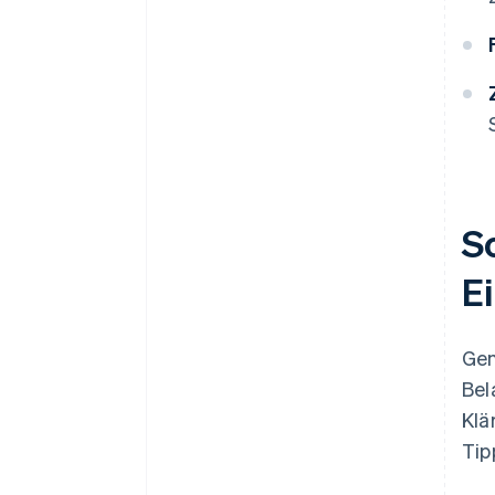
S
E
Gen
Bel
Klä
Tip