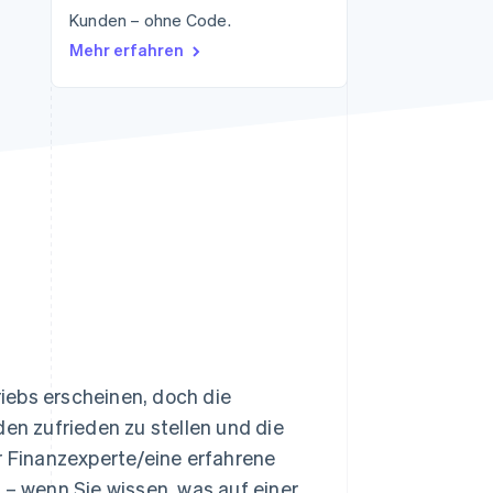
Kunden – ohne Code.
Mehr erfahren
Stripe-Sessions 2026
Erfahren Sie, wie Stripe
Lösungen für die
Wirtschaftsinfrastruktur
für KI aufbaut.
Jetzt ansehen
iebs erscheinen, doch die
den zufrieden zu stellen und die
r Finanzexperte/eine erfahrene
 – wenn Sie wissen, was auf einer