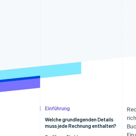
Optimierung der
Datensynchronisier
Autorisierungsraten
Link
Beschleunigter Bezahlvorgang
Financial Connections
Verbundene Finanzdaten
Einführung
Rec
ric
Welche grundlegenden Details
muss jede Rechnung enthalten?
Buc
Fin