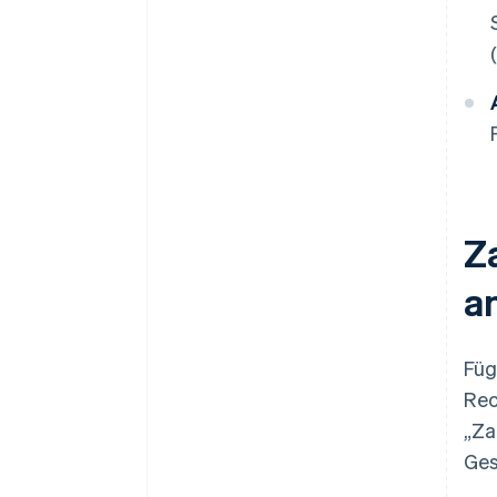
Z
a
Füg
Rec
„Za
Ges