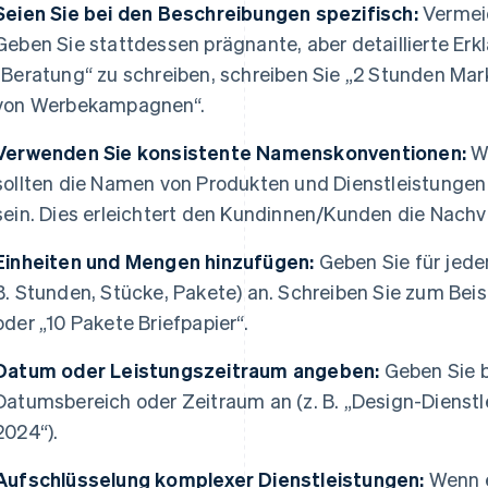
Seien Sie bei den Beschreibungen spezifisch:
Vermeid
Geben Sie stattdessen prägnante, aber detaillierte Erk
„Beratung“ zu schreiben, schreiben Sie „2 Stunden Mar
von Werbekampagnen“.
Verwenden Sie konsistente Namenskonventionen:
We
sollten die Namen von Produkten und Dienstleistungen 
sein. Dies erleichtert den Kundinnen/Kunden die Nach
Einheiten und Mengen hinzufügen:
Geben Sie für jede
B. Stunden, Stücke, Pakete) an. Schreiben Sie zum Bei
oder „10 Pakete Briefpapier“.
Datum oder Leistungszeitraum angeben:
Geben Sie b
Datumsbereich oder Zeitraum an (z. B. „Design-Dienstle
2024“).
Aufschlüsselung komplexer Dienstleistungen:
Wenn e