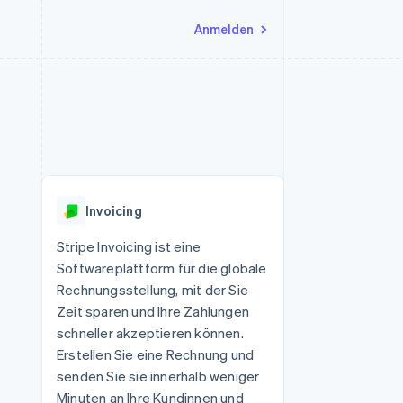
Anmelden
Ressourcen
Ecosystem
Kontakt
nd Marktplätze
Mehr
App-Integrationen
Partner
Sales-Team kontaktieren
Product roadmap
Code-Beispiele
Stripe App-Marktplatz
Partner werden
Ausblick
 Plattformen
Entwickler-Blog
eit
API-Status
Radar
Betrugsprävention
Invoicing
Atlas
onen
Start-up-Gründung
Stripe Invoicing ist eine
Softwareplattform für die globale
Climate
CO₂-Entnahme
Rechnungsstellung, mit der Sie
Zeit sparen und Ihre Zahlungen
Identity
Online-Identitätsprüfung
schneller akzeptieren können.
Erstellen Sie eine Rechnung und
senden Sie sie innerhalb weniger
Minuten an Ihre Kundinnen und