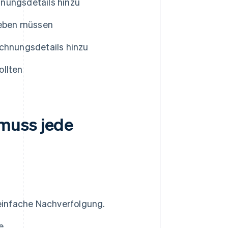
nungsdetails hinzu
geben müssen
echnungsdetails hinzu
ollten
muss jede
einfache Nachverfolgung.
e.