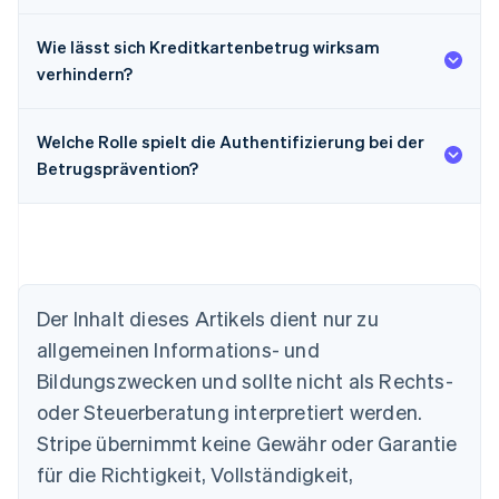
Wie lässt sich Kreditkartenbetrug wirksam
verhindern?
Welche Rolle spielt die Authentifizierung bei der
Betrugsprävention?
Der Inhalt dieses Artikels dient nur zu
allgemeinen Informations- und
Australien
Bildungszwecken und sollte nicht als Rechts-
English
Belgien
oder Steuerberatung interpretiert werden.
Nederlands
Français
Deutsch
English
Stripe übernimmt keine Gewähr oder Garantie
Brasilien
für die Richtigkeit, Vollständigkeit,
Português
English
Bulgarien