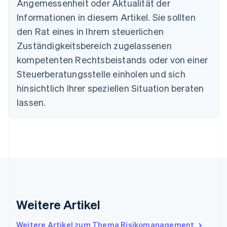
Angemessenheit oder Aktualität der
English
Informationen in diesem Artikel. Sie sollten
Dänemark
English
den Rat eines in Ihrem steuerlichen
Deutschland
Zuständigkeitsbereich zugelassenen
Deutsch
English
Estland
kompetenten Rechtsbeistands oder von einer
English
Steuerberatungsstelle einholen und sich
Festlandchina
hinsichtlich Ihrer speziellen Situation beraten
简体中文
English
Finnland
lassen.
English
Svenska
Frankreich
Français
English
Gibraltar
English
Griechenland
English
Indien
English
Weitere Artikel
Irland
English
Italien
Weitere Artikel zum Thema Risikomanagement