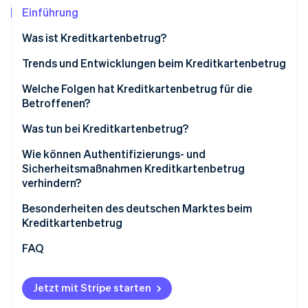
Betrugsprävention
Ecosystem
Einführung
Atlas
Was ist Kreditkartenbetrug?
Start-up-Gründung
Partner
Stripe App-Marktplatz
Climate
Warum Unternehmen besonders betroffen sind
Trends und Entwicklungen beim Kreditkartenbetrug
CO₂-Entnahme
Wie Kriminelle an Kreditkartendaten gelangen
Welche Folgen hat Kreditkartenbetrug für die
Identity
Betroffenen?
Online-Identitätsprüfung
Wofür gestohlene Kreditkartendaten genutzt
werden
Finanzielle Verluste
Was tun bei Kreditkartenbetrug?
Vertrauensverlust und Imageschäden
Prävention und Erkennung von Kreditkartenbetrug
Wie können Authentifizierungs- und
Sicherheitsmaßnahmen Kreditkartenbetrug
Organisatorischer Aufwand
verhindern?
Stripe-Sessions 2026
Erfahren Sie, wie Stripe Lösungen für die Wirtschaft
Rechtliche und regulatorische Risiken
Zwei-Faktor-Authentifizierung
Besonderheiten des deutschen Marktes beim
Jetzt ansehen
Kreditkartenbetrug
Schutz sensibler Zahlungsdaten
Datenschutz
FAQ
KI-gestützte Betrugserkennung
Jetzt mit Stripe starten