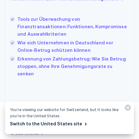
Italiano
English
Japan
日本語
English
Tools zur Überwachung von
Kanada
Finanztransaktionen: Funktionen, Kompromisse
English
Français
und Auswahlkriterien
Kroatien
English
Italiano
Wie sich Unternehmen in Deutschland vor
Lettland
Online-Betrug schützen können
English
Erkennung von Zahlungsbetrug: Wie Sie Betrug
Liechtenstein
stoppen, ohne Ihre Genehmigungsrate zu
Deutsch
English
Litauen
senken
English
Luxemburg
Français
Deutsch
English
Malaysia
English
简体中文
You’re viewing our website for Switzerland, but it looks like
Malta
you’re in the United States.
English
Switch to the United States site
Mexiko
Startklar?
Español
English
Neuseeland