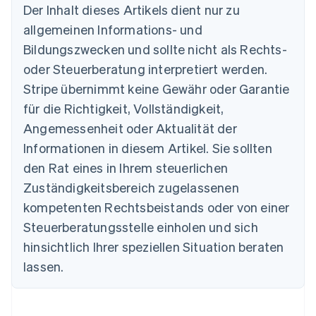
Der Inhalt dieses Artikels dient nur zu
allgemeinen Informations- und
Bildungszwecken und sollte nicht als Rechts-
Australien
oder Steuerberatung interpretiert werden.
English
Belgien
Stripe übernimmt keine Gewähr oder Garantie
Nederlands
Français
Deutsch
English
für die Richtigkeit, Vollständigkeit,
Brasilien
Português
English
Angemessenheit oder Aktualität der
Bulgarien
Informationen in diesem Artikel. Sie sollten
English
Dänemark
den Rat eines in Ihrem steuerlichen
English
Zuständigkeitsbereich zugelassenen
Deutschland
kompetenten Rechtsbeistands oder von einer
Deutsch
English
Estland
Steuerberatungsstelle einholen und sich
English
hinsichtlich Ihrer speziellen Situation beraten
Festlandchina
lassen.
简体中文
English
Finnland
English
Svenska
Frankreich