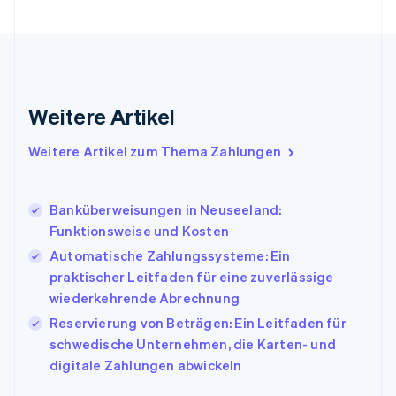
Français
English
Gibraltar
English
Griechenland
English
Indien
Weitere Artikel
English
Irland
Weitere Artikel zum Thema Zahlungen
English
Italien
Italiano
English
Japan
Banküberweisungen in Neuseeland:
日本語
English
Funktionsweise und Kosten
Kanada
Automatische Zahlungssysteme: Ein
English
Français
praktischer Leitfaden für eine zuverlässige
Kroatien
English
Italiano
wiederkehrende Abrechnung
Lettland
Reservierung von Beträgen: Ein Leitfaden für
English
schwedische Unternehmen, die Karten- und
Liechtenstein
digitale Zahlungen abwickeln
Deutsch
English
Litauen