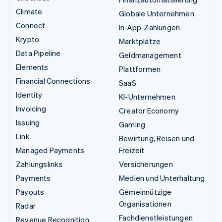
Climate
Globale Unternehmen
Connect
In-App-Zahlungen
Krypto
Marktplätze
Data Pipeline
Geldmanagement
Elements
Plattformen
Financial Connections
SaaS
Identity
KI-Unternehmen
Invoicing
Creator Economy
Issuing
Gaming
Link
Bewirtung, Reisen und
Managed Payments
Freizeit
Zahlungslinks
Versicherungen
Payments
Medien und Unterhaltung
Payouts
Gemeinnützige
Organisationen
Radar
Fachdienstleistungen
Revenue Recognition