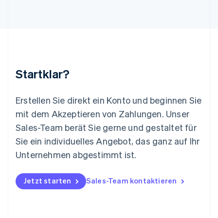
English
Luxemburg
Français
Deutsch
English
Malaysia
English
简体中文
Malta
English
Startklar?
Mexiko
Español
English
Neuseeland
Erstellen Sie direkt ein Konto und beginnen Sie
English
mit dem Akzeptieren von Zahlungen. Unser
Niederlande
Nederlands
English
Sales-Team berät Sie gerne und gestaltet für
Norwegen
Sie ein individuelles Angebot, das ganz auf Ihr
English
Österreich
Unternehmen abgestimmt ist.
Deutsch
English
Polen
Jetzt starten
Sales-Team kontaktieren
English
Portugal
Português
English
Rumänien