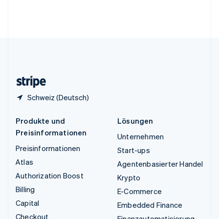
Vereinigte Arabische Emirate
English
Vereinigte Staaten
English
Español
简体中文
Vereinigtes Königreich
English
Zypern
English
Schweiz (Deutsch)
Produkte und
Lösungen
Preisinformationen
Unternehmen
Preisinformationen
Start-ups
Atlas
Agentenbasierter Handel
Authorization Boost
Krypto
Billing
E-Commerce
Capital
Embedded Finance
Checkout
Finanzautomatisierung