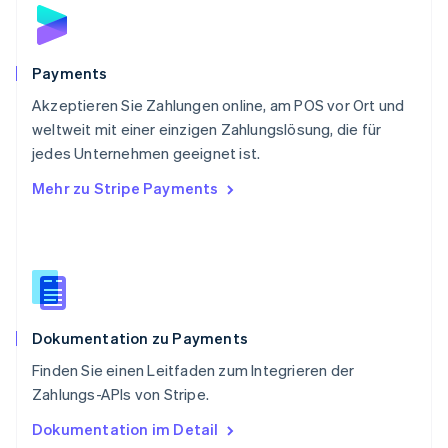
English
Schweden
Svenska
English
Schweiz
Payments
Deutsch
Français
Italiano
English
Akzeptieren Sie Zahlungen online, am POS vor Ort und
Singapur
English
简体中文
weltweit mit einer einzigen Zahlungslösung, die für
Slowakei
jedes Unternehmen geeignet ist.
English
Mehr zu Stripe Payments
Slowenien
English
Italiano
Sonderverwaltungsregion Hongkong,
China
English
简体中文
Spanien
Español
English
Dokumentation zu Payments
Thailand
ไทย
English
Finden Sie einen Leitfaden zum Integrieren der
Tschechische Republik
Zahlungs-APIs von Stripe.
English
Ungarn
Dokumentation im Detail
English