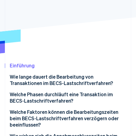
Betrugsprävention
Ecosystem
Atlas
Start-up-Gründung
Partner
Stripe App-Marktplatz
Climate
CO₂-Entnahme
Identity
Online-Identitätsprüfung
Einführung
Wie lange dauert die Bearbeitung von
Stripe-Sessions 2026
Transaktionen im BECS-Lastschriftverfahren?
Erfahren Sie, wie Stripe Lösungen für die Wirtschaft
Jetzt ansehen
Welche Phasen durchläuft eine Transaktion im
BECS-Lastschriftverfahren?
Welche Faktoren können die Bearbeitungszeiten
beim BECS-Lastschriftverfahren verzögern oder
beeinflussen?
Wie wirken sich die Annahmeschlusszeiten beim