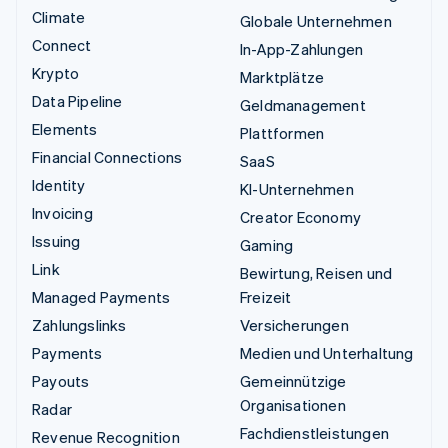
Climate
Globale Unternehmen
Connect
In-App-Zahlungen
Krypto
Marktplätze
Data Pipeline
Geldmanagement
Elements
Plattformen
Financial Connections
SaaS
Identity
KI-Unternehmen
Invoicing
Creator Economy
Issuing
Gaming
Link
Bewirtung, Reisen und
Managed Payments
Freizeit
Zahlungslinks
Versicherungen
Payments
Medien und Unterhaltung
Payouts
Gemeinnützige
Organisationen
Radar
Fachdienstleistungen
Revenue Recognition