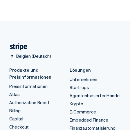
Vereinigte Arabische Emirate
English
Vereinigte Staaten
English
Español
简体中文
Vereinigtes Königreich
English
Zypern
English
Belgien (Deutsch)
Produkte und
Lösungen
Preisinformationen
Unternehmen
Preisinformationen
Start-ups
Atlas
Agentenbasierter Handel
Authorization Boost
Krypto
Billing
E-Commerce
Capital
Embedded Finance
Checkout
Finanzautomatisierung