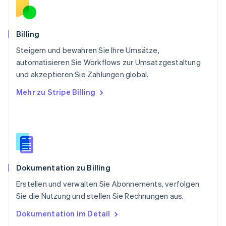
English
Schweden
Svenska
English
Schweiz
Billing
Deutsch
Français
Italiano
English
Steigern und bewahren Sie Ihre Umsätze,
Singapur
English
简体中文
automatisieren Sie Workflows zur Umsatzgestaltung
Slowakei
und akzeptieren Sie Zahlungen global.
English
Mehr zu Stripe Billing
Slowenien
English
Italiano
Sonderverwaltungsregion Hongkong,
China
English
简体中文
Spanien
Español
English
Dokumentation zu Billing
Thailand
ไทย
English
Erstellen und verwalten Sie Abonnements, verfolgen
Tschechische Republik
Sie die Nutzung und stellen Sie Rechnungen aus.
English
Ungarn
Dokumentation im Detail
English