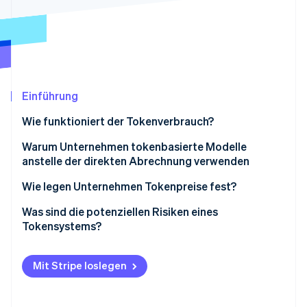
Betrugsprävention
Ecosystem
Atlas
Start-up-Gründung
Partner
Stripe App-Marktplatz
Climate
CO₂-Entnahme
Identity
Einführung
Online-Identitätsprüfung
Wie funktioniert der Tokenverbrauch?
Warum Unternehmen tokenbasierte Modelle
anstelle der direkten Abrechnung verwenden
Stripe-Sessions 2026
Wie legen Unternehmen Tokenpreise fest?
Erfahren Sie, wie Stripe Lösungen für die Wirts
Jetzt ansehen
Was sind die potenziellen Risiken eines
Tokensystems?
Kundinnen und Kunden können Token nicht einfach
mit der echten Nutzung verbinden
Mit Stripe loslegen
Die Preisstruktur ist zu kompliziert