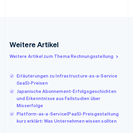
Français
English
Gibraltar
English
Griechenland
English
Indien
English
Weitere Artikel
Irland
English
Italien
Weitere Artikel zum Thema Rechnungsstellung
Italiano
English
Japan
日本語
English
Erläuterungen zu Infrastructure-as-a-Service
Kanada
(IaaS)-Preisen
English
Français
Japanische Abonnement-Erfolgsgeschichten
Kroatien
English
Italiano
und Erkenntnisse aus Fallstudien über
Lettland
Misserfolge
English
Platform-as-a-Service(PaaS)-Preisgestaltung
Liechtenstein
kurz erklärt: Was Unternehmen wissen sollten
Deutsch
English
Litauen