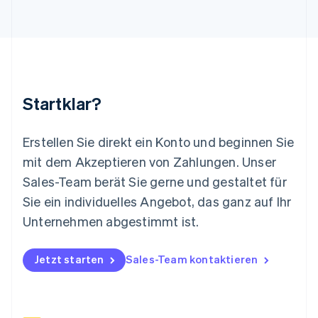
English
Luxemburg
Français
Deutsch
English
Malaysia
English
简体中文
Malta
English
Startklar?
Mexiko
Español
English
Neuseeland
Erstellen Sie direkt ein Konto und beginnen Sie
English
mit dem Akzeptieren von Zahlungen. Unser
Niederlande
Nederlands
English
Sales-Team berät Sie gerne und gestaltet für
Norwegen
Sie ein individuelles Angebot, das ganz auf Ihr
English
Österreich
Unternehmen abgestimmt ist.
Deutsch
English
Polen
Jetzt starten
Sales-Team kontaktieren
English
Portugal
Português
English
Rumänien