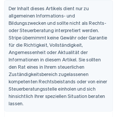
Der Inhalt dieses Artikels dient nur zu
allgemeinen Informations- und
Australien
Bildungszwecken und sollte nicht als Rechts-
English
Belgien
oder Steuerberatung interpretiert werden.
Nederlands
Français
Deutsch
English
Stripe übernimmt keine Gewähr oder Garantie
Brasilien
für die Richtigkeit, Vollständigkeit,
Português
English
Bulgarien
Angemessenheit oder Aktualität der
English
Informationen in diesem Artikel. Sie sollten
Dänemark
English
den Rat eines in Ihrem steuerlichen
Deutschland
Zuständigkeitsbereich zugelassenen
Deutsch
English
Estland
kompetenten Rechtsbeistands oder von einer
English
Steuerberatungsstelle einholen und sich
Festlandchina
hinsichtlich Ihrer speziellen Situation beraten
简体中文
English
Finnland
lassen.
English
Svenska
Frankreich