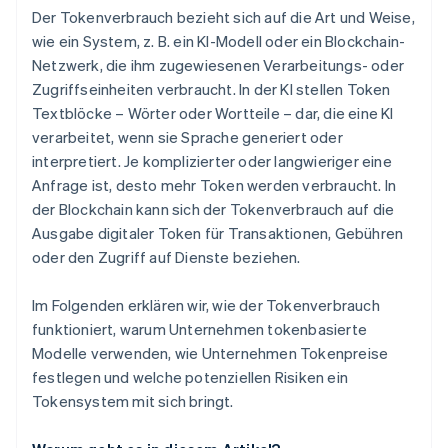
Nutzer/innen erhalten zu viele – oder zu wenige –
Der Tokenverbrauch bezieht sich auf die Art und Weise,
Token
wie ein System, z. B. ein KI-Modell oder ein Blockchain-
Netzwerk, die ihm zugewiesenen Verarbeitungs- oder
Tokenlimits fühlen sich willkürlich an
Zugriffseinheiten verbraucht. In der KI stellen Token
Es ist schwierig, die Preise mit denen der Konkurrenz
Textblöcke – Wörter oder Wortteile – dar, die eine KI
zu vergleichen
verarbeitet, wenn sie Sprache generiert oder
interpretiert. Je komplizierter oder langwieriger eine
Die interne Verwaltung ist schwierig
Anfrage ist, desto mehr Token werden verbraucht. In
Kundinnen und Kunden misstrauen dem System
der Blockchain kann sich der Tokenverbrauch auf die
Ausgabe digitaler Token für Transaktionen, Gebühren
Kundinnen und Kunden finden Wege, Token
oder den Zugriff auf Dienste beziehen.
auszunutzen
Im Folgenden erklären wir, wie der Tokenverbrauch
funktioniert, warum Unternehmen tokenbasierte
Modelle verwenden, wie Unternehmen Tokenpreise
festlegen und welche potenziellen Risiken ein
Tokensystem mit sich bringt.