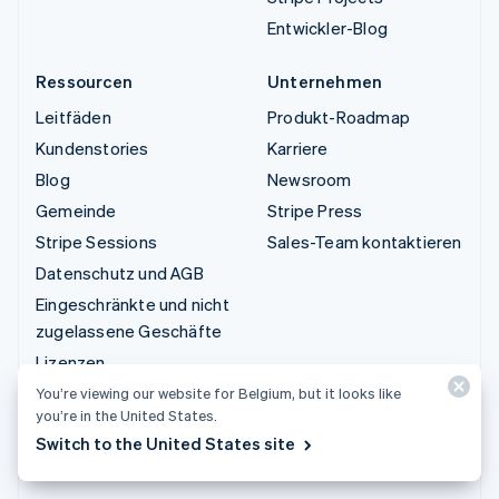
Entwickler-Blog
Ressourcen
Unternehmen
Leitfäden
Produkt-Roadmap
Kundenstories
Karriere
Blog
Newsroom
Gemeinde
Stripe Press
Stripe Sessions
Sales-Team kontaktieren
Datenschutz und AGB
Eingeschränkte und nicht
zugelassene Geschäfte
Lizenzen
Sitemap
You’re viewing our website for Belgium, but it looks like
you’re in the United States.
Cookie-Einstellungen
Switch to the United States site
Weitere Ressourcen