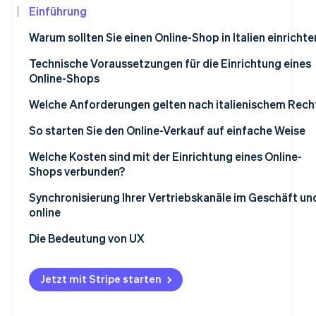
Betrugsprävention
Einführung
Ecosystem
Atlas
Warum sollten Sie einen Online-Shop in Italien einrichte
Start-up-Gründung
Partner
Stripe App-Marktplatz
Climate
Vorteile
Technische Voraussetzungen für die Einrichtung eines
CO₂-Entnahme
Online-Shops
Hauptherausforderungen
Identity
Welche Anforderungen gelten nach italienischem Rech
Online-Identitätsprüfung
Was benötigen Sie, um einen Online-Shop zu gründen?
So starten Sie den Online-Verkauf auf einfache Weise
Annehmen von Zahlungen
Welche Kosten sind mit der Einrichtung eines Online-
Shops verbunden?
Warum Stripe für Online-Zahlungen nutzen?
Stripe-Sessions 2026
Technische Kosten
Synchronisierung Ihrer Vertriebskanäle im Geschäft un
Erfahren Sie, wie Stripe Lösungen für die Wir
Die Bedeutung lokaler Zahlungsmethoden
online
Jetzt ansehen
Verwaltungs- und rechtliche Kosten
Die Bedeutung von UX
Betriebskosten
Wie viel Geld kostet die Einrichtung eines Online-Shops
Jetzt mit Stripe starten