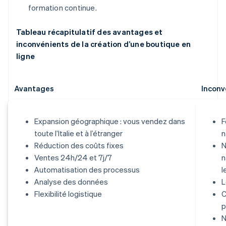
formation continue.
Tableau récapitulatif des avantages et
inconvénients de la création d’une boutique en
ligne
Avantages
Inconv
Expansion géographique : vous vendez dans
F
toute l’Italie et à l’étranger
n
Réduction des coûts fixes
N
Ventes 24h/24 et 7j/7
n
Automatisation des processus
l
Analyse des données
L
Flexibilité logistique
C
p
N