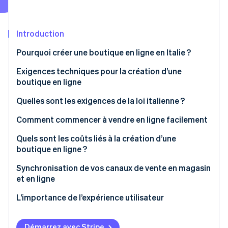
Découvrez les prochaines évolutions
Commerce en ligne
Radar
Prévention de la fraude
Introduction
Écosystème
Atlas
Pourquoi créer une boutique en ligne en Italie ?
Constitution de start-up
Partenaires
Avantages
Exigences techniques pour la création d’une
Climate
Stripe App Marketplace
Élimination du carbone
boutique en ligne
Principaux défis
Identity
Quelles sont les exigences de la loi italienne ?
Vérification de l'identité
De quoi avez-vous besoin pour créer une boutique
Comment commencer à vendre en ligne facilement
en ligne ?
Acceptation des paiements
Quels sont les coûts liés à la création d’une
boutique en ligne ?
Pourquoi choisir Stripe pour accepter les paiements
Stripe Sessions 2026
en ligne ?
Coûts techniques
Synchronisation de vos canaux de vente en magasin
Découvrez comment Stripe construit l’infrastructure écono
et en ligne
Regarder la vidéo
L’importance des moyens de paiement locaux
Coûts administratifs et juridiques
L’importance de l’expérience utilisateur
Coûts opérationnels
Combien d’argent faut-il pour créer une boutique en
Démarrez avec Stripe