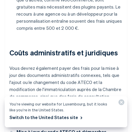
gratuites mais nécessitent des plugins payants. Le
recours à une agence ou à un développeur pour la
personnalisation entraîne souvent des frais uniques
compris entre 500 et 2 000 €.
Coûts administratifs et juridiques
Vous devrez également payer des frais pour la mise à
jour des documents administratifs connexes, tels que
l'ajout ou le changement du code ATECO et la
modification de l'immatriculation auprès de la Chambre
de commerce, ainsi que des frais de consultation
juridique spécifique visant à de préparer les avis,
You’re viewing our website for Luxembourg, but it looks
like you’re in the United States.
conditions générales et politiques en matière de
Switch to the United States site
cookies.
Mise à jour du code ATECO et démarches