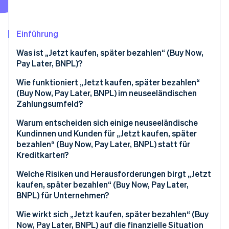
Betrugsprävention
Ecosystem
Atlas
Start-up-Gründung
Partner
Einführung
Stripe App-Marktplatz
Climate
Was ist „Jetzt kaufen, später bezahlen“ (Buy Now,
CO₂-Entnahme
Pay Later, BNPL)?
Identity
Online-Identitätsprüfung
Unterschiede zwischen „Jetzt kaufen, später
Wie funktioniert „Jetzt kaufen, später bezahlen“
bezahlen“ (Buy Now, Pay Later, BNPL) und
(Buy Now, Pay Later, BNPL) im neuseeländischen
Kreditkarten
Zahlungsumfeld?
Wie Unternehmen „Jetzt kaufen, später bezahlen“
Warum entscheiden sich einige neuseeländische
(Buy Now, Pay Later, BNPL) integrieren
Kundinnen und Kunden für „Jetzt kaufen, später
Stripe-Sessions 2026
bezahlen“ (Buy Now, Pay Later, BNPL) statt für
Erfahren Sie, wie Stripe Lösungen für die Wirts
Kreditkarten?
Jetzt ansehen
Welche Risiken und Herausforderungen birgt „Jetzt
kaufen, später bezahlen“ (Buy Now, Pay Later,
BNPL) für Unternehmen?
Höhere Gebühren, geringere Margen
Wie wirkt sich „Jetzt kaufen, später bezahlen“ (Buy
Now, Pay Later, BNPL) auf die finanzielle Situation