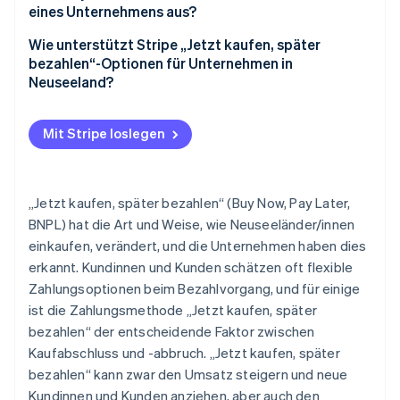
Häufigere, kompliziertere Rückgaben
eines Unternehmens aus?
Abhängigkeit von Drittanbietern
Liquidität
Wie unterstützt Stripe „Jetzt kaufen, später
bezahlen“-Optionen für Unternehmen in
Unvorhersehbare Zahlungen
Umsatzwachstum
Neuseeland?
Ethische Erwägungen
Gewinn
Mehrere „Jetzt kaufen, später bezahlen“-Optionen
durch eine Integration
Mit Stripe loslegen
Liquidität
Schnelle, einfache Einrichtung
Vereinheitlichte Berichterstattung und
„Jetzt kaufen, später bezahlen“ (Buy Now, Pay Later,
Auszahlungen
BNPL) hat die Art und Weise, wie Neuseeländer/innen
einkaufen, verändert, und die Unternehmen haben dies
Dynamisches Bezahlvorgangserlebnis
erkannt. Kundinnen und Kunden schätzen oft flexible
Risikomanagement und Compliance
Zahlungsoptionen beim Bezahlvorgang, und für einige
ist die Zahlungsmethode „Jetzt kaufen, später
Vorhersehbarer Abwicklungszeitpunkt
bezahlen“ der entscheidende Faktor zwischen
Globale Zugänglichkeit
Kaufabschluss und -abbruch. „Jetzt kaufen, später
bezahlen“ kann zwar den Umsatz steigern und neue
Kundinnen und Kunden anziehen, aber auch den