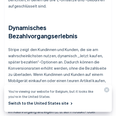
aufgeschlüsselt sind.
Dynamisches
Bezahlvorgangserlebnis
Stripe zeigt den Kundinnen und Kunden, die sie am
wahrscheinlichsten nutzen, dynamisch „Jetzt kaufen,
später bezahlen“-Optionen an. Dadurch können die
Konversionsraten erhöht werden, ohne die Bezahlseite
zu überladen. Wenn Kundinnen und Kunden auf einem
Mobilgerät einkaufen oder einen teuren Artikel kaufen,
können die KI-Modelle von Stripe „Jetzt kaufen, später
You’re viewing our website for Belgium, but it looks like
bezahlen“ als empfohlene Zahlungsmethode
you’re in the United States.
priorisieren. Unternehmen können „Jetzt kaufen, später
Switch to the United States site
bezahlen“-Angebote auch zu einem früheren Zeitpunkt
im Kaufvorgang anzeigen (z. B. auf Produkt- oder