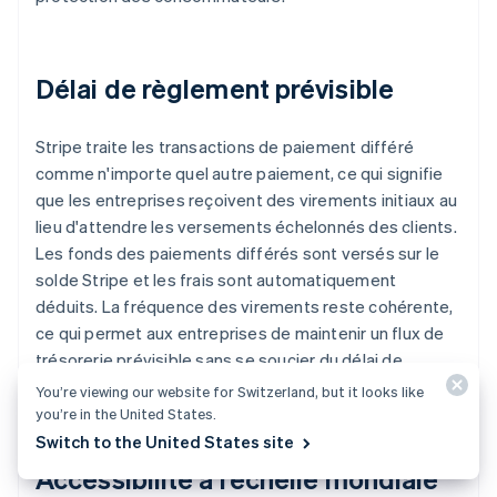
Délai de règlement prévisible
Stripe traite les transactions de paiement différé
comme n'importe quel autre paiement, ce qui signifie
que les entreprises reçoivent des virements initiaux au
lieu d'attendre les versements échelonnés des clients.
Les fonds des paiements différés sont versés sur le
solde Stripe et les frais sont automatiquement
déduits. La fréquence des virements reste cohérente,
ce qui permet aux entreprises de maintenir un flux de
trésorerie prévisible sans se soucier du délai de
règlement des paiements différés.
You’re viewing our website for Switzerland, but it looks like
you’re in the United States.
Switch to the United States site
Accessibilité à l’échelle mondiale