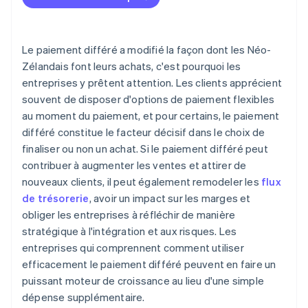
Liquidité
Mise en place rapide et simple
Rapports et virements unifiés
Le paiement différé a modifié la façon dont les Néo-
Zélandais font leurs achats, c'est pourquoi les
Expérience de paiement dynamique
entreprises y prêtent attention. Les clients apprécient
Gestion des risques et conformité
souvent de disposer d'options de paiement flexibles
au moment du paiement, et pour certains, le paiement
Délai de règlement prévisible
différé constitue le facteur décisif dans le choix de
Accessibilité à l’échelle mondiale
finaliser ou non un achat. Si le paiement différé peut
contribuer à augmenter les ventes et attirer de
nouveaux clients, il peut également remodeler les
flux
de trésorerie
, avoir un impact sur les marges et
obliger les entreprises à réfléchir de manière
stratégique à l'intégration et aux risques. Les
entreprises qui comprennent comment utiliser
efficacement le paiement différé peuvent en faire un
puissant moteur de croissance au lieu d'une simple
dépense supplémentaire.