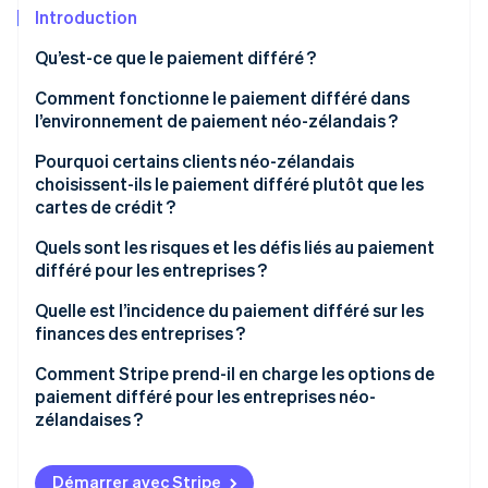
Découvrez les prochaines évolutions
Commerce en ligne
Introduction
Radar
Qu’est-ce que le paiement différé ?
Prévention de la fraude
Écosystème
En quoi le paiement différé diffère-t-il des cartes de
Comment fonctionne le paiement différé dans
Atlas
crédit ?
l’environnement de paiement néo-zélandais ?
Constitution de start-up
Partenaires
Climate
Stripe App Marketplace
Comment les entreprises intègrent-elles le
Pourquoi certains clients néo-zélandais
Élimination du carbone
paiement le paiement différé ?
choisissent-ils le paiement différé plutôt que les
cartes de crédit ?
Identity
Vérification de l'identité
Quels sont les risques et les défis liés au paiement
différé pour les entreprises ?
Frais plus élevés et marges plus faibles
Quelle est l’incidence du paiement différé sur les
finances des entreprises ?
Retours plus fréquents et plus complexes
Stripe Sessions 2026
Flux de trésorerie
Comment Stripe prend-il en charge les options de
Découvrez comment Stripe construit l’infrastructure écono
Dépendance vis-à-vis de prestataires tiers
Regarder la vidéo
paiement différé pour les entreprises néo-
Croissance du chiffre d’affaires
zélandaises ?
Imprévisibilité des paiements
Bénéfice
Plusieurs options de paiement différé grâce à une
Aspects éthiques
seule intégration
Démarrer avec Stripe