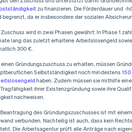
gibt den Zuschuss und unterstützt damit Gründer/inne
bstständigkeit
zu finanzieren. Die Förderdauer und 
d begrenzt, da er insbesondere der sozialen Absicherun
 Zuschuss wird in zwei Phasen gewährt: In Phase 1 zah
ate lang das zuletzt erhaltene Arbeitslosengeld sowie
atlich 300 €.
einen Gründungszuschuss zu erhalten, müssen Gründer
ptberuflichen Selbstständigkeit noch mindestens
150
eitslosengeld
haben. Zudem müssen sie mithilfe ein
 Tragfähigkeit ihrer Existenzgründung sowie ihre Quali
igkeit nachweisen.
 Beantragung des Gründungszuschusses ist mit einem
wand verbunden. Nachteilig ist auch, dass kein Recht
teht. Die Arbeitsagentur prüft alle Anträge nach eig