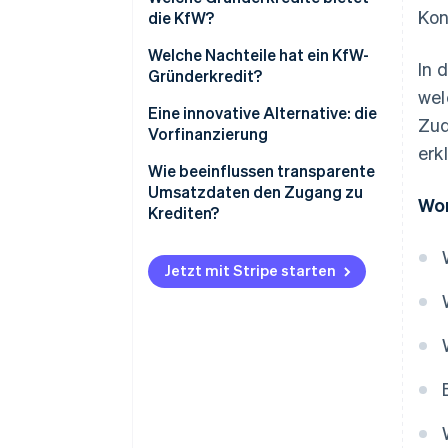
Kon
die KfW?
Bankkredite
ERP-Gründerkredit – StartGeld
Welche Nachteile hat ein KfW-
In 
Staatliche Gründungskredite
Gründerkredit?
ERP-Förderkredit Gründung und
wel
Nachfolge
Hauptbankprinzip
Eine innovative Alternative: die
Zud
Vorfinanzierung
ERP-Förderkredit KMU
Administrativer Aufwand
erk
Wie beeinflussen transparente
KfW-Förderkredit großer
Zeitliche Verzögerung
Umsatzdaten den Zugang zu
Wor
Mittelstand
Krediten?
Nichtbewilligung
Jetzt mit Stripe starten