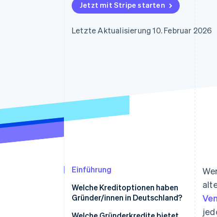
Optimierung der
Datensynchronisier
Jetzt mit Stripe starten
Autorisierungsraten
Link
Beschleunigter Bezahlvorgang
Letzte Aktualisierung 10. Februar 2026
Financial Connections
Verbundene Finanzdaten
Einführung
Wer
alt
Welche Kreditoptionen haben
Gründer/innen in Deutschland?
Ven
jed
Gründungszuschuss
Welche Gründerkredite bietet