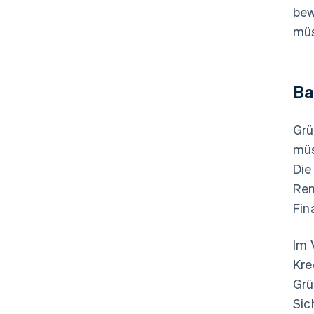
bew
müs
Ba
Grü
müs
Die
Ren
Fin
Im 
Kre
Grü
Sic