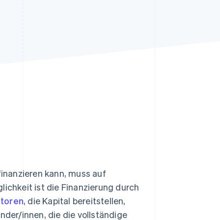
Stripe-Sessions 2026
Erfahren Sie, wie Stripe
Lösungen für die
Wirtschaftsinfrastruktur
für KI aufbaut.
Jetzt ansehen
finanzieren kann, muss auf
lichkeit ist die Finanzierung durch
storen
, die Kapital bereitstellen,
er/innen, die die vollständige