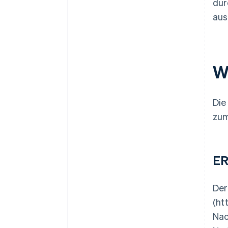
dur
aus
W
Die
zu
ER
Der
(ht
Nac