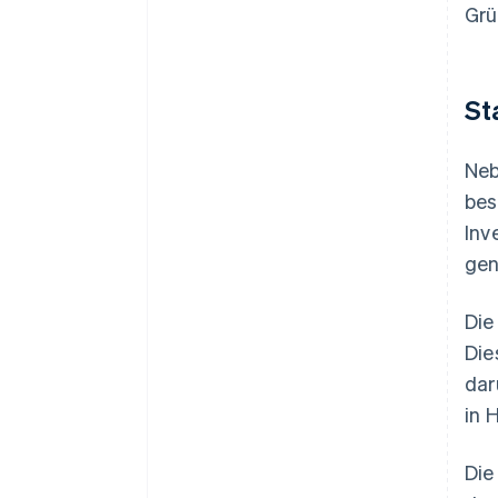
Grü
St
Neb
bes
Inv
gen
Die
Die
dar
in 
Die