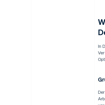
W
D
In 
Ver
Opt
Gr
Der
Arb