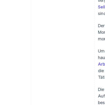
ver
Sel
sin
Der
Mon
mon
Um 
hau
Arb
die
Tät
Die
Auf
bes