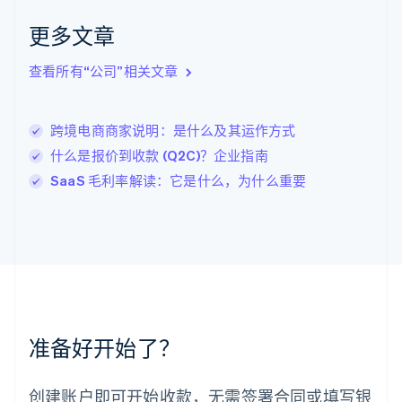
English
Italiano
拉脱维亚
更多文章
English
立陶宛
查看所有“公司”相关文章
English
列支敦士登
Deutsch
English
卢森堡
跨境电商商家说明：是什么及其运作方式
Français
Deutsch
English
什么是报价到收款 (Q2C)？企业指南
罗马尼亚
SaaS 毛利率解读：它是什么，为什么重要
English
马尔他
English
马来西亚
English
简体中文
美国
English
Español
简体中文
墨西哥
Español
English
准备好开始了？
挪威
English
葡萄牙
创建账户即可开始收款，无需签署合同或填写银