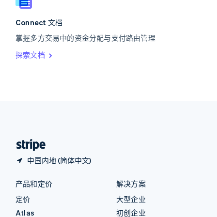
English
匈牙利
English
Connect 文档
意大利
掌握多方交易中的资金分配与支付路由管理
Italiano
English
印度
探索文档
English
英国
English
直布罗陀
English
中国内地
简体中文
English
中国香港特别行政区
English
简体中文
中国内地 (简体中文)
产品和定价
解决方案
定价
大型企业
Atlas
初创企业