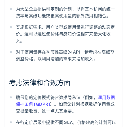
为大型企业提供可定制的计划，以将基本访问的统一
费率与高级功能或更高使用量的额外费用相结合。
实施根据需求、用户类型或使用量进行调整的动态定
价。这可以通过使价格与感知价值相符来最大化收
入。
对于使用量存在季节性高峰的 API，请考虑在高峰期
调整价格，以利用增加的需求来增加收入。
阿联酋
English
爱尔兰
考虑法律和合规方面
English
爱沙尼亚
English
确保您的定价模式符合数据隐私法（例如，
通用数据
奥地利
保护条例 [GDPR]
）。如果您计划根据数据使用量或
Deutsch
English
澳大利亚
交易量收费，这一点尤其重要。
English
巴西
在各定价层级中提供不同 SLA。价格较高的计划可以