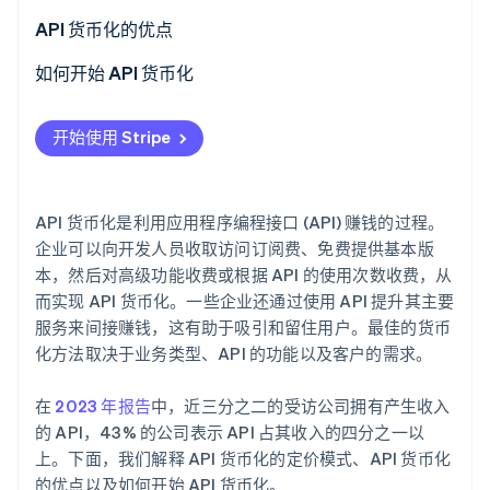
了解 Stripe 如何为 AI 构建经济基础设施。
API 货币化的优点
立即观看
如何开始 API 货币化
评估 API 使用数据
开始使用 Stripe
评估 API 价值交付
了解用户需求和支付意愿
API 货币化是利用应用程序编程接口 (API) 赚钱的过程。
使 API 货币化模式与用例相匹配
企业可以向开发人员收取访问订阅费、免费提供基本版
本，然后对高级功能收费或根据 API 的使用次数收费，从
探索混合定价和动态定价
而实现 API 货币化。一些企业还通过使用 API 提升其主要
服务来间接赚钱，这有助于吸引和留住用户。最佳的货币
考虑法律和合规方面
化方法取决于业务类型、API 的功能以及客户的需求。
在
2023 年报告
中，近三分之二的受访公司拥有产生收入
的 API，43% 的公司表示 API 占其收入的四分之一以
上。下面，我们解释 API 货币化的定价模式、API 货币化
的优点以及如何开始 API 货币化。