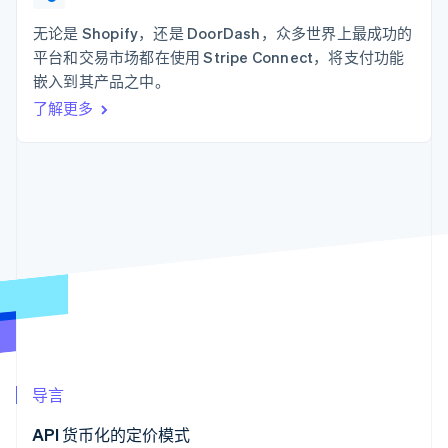
支付成功率优
Stripe Sigma
产品路线图
SaaS
化
自定义报告
Sessions 年度大会
无论是 Shopify，还是 DoorDash，众多世界上最成功的
Link
Data Pipeline
招聘
平台和交易市场都在使用 Stripe Connect，将支付功能
加速结账
数据同步
资讯中心
资源
嵌入到其产品之中。
Stripe Press
按行业
了解更多
应用集成
AI 企业
代码示例
更多
创作者经济
开发者博客
联系
Product roadmap
游戏
API 状态
了解未来规划
酒店、旅游与休闲
联系销售
保险
Radar
成为合作伙伴
媒体与娱乐
欺诈防范
非营利组织
Atlas
专业服务
初创企业注册
公共部门
零售
Climate
碳移除
生态系统
导言
合作伙伴
Stripe App Marketplace
API 货币化的定价模式
Stripe Sessions 2026