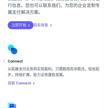
Português
English
行信息。您也可以联系我们，为您的企业定制专
日本
日本語
English
属支付解决方案。
瑞典
Svenska
English
瑞士
立即开始
联系销售
Deutsch
Français
Italiano
English
塞浦路斯
English
斯洛伐克
English
斯洛文尼亚
English
Italiano
Connect
泰国
ไทย
English
从拓展支付业务到实现盈利，只需数周而非数月。轻松起
希腊
步，持续扩展，助力业务蓬勃发展。
English
探索 Connect
西班牙
Español
English
新加坡
English
简体中文
新西兰