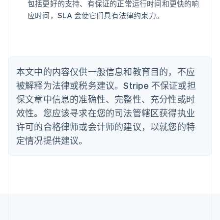
Português
English
包括更好的支持、有保证的正常运行时间和更快的响
保加利亚
应时间，SLA 会使它们具有法律约束力。
English
比利时
Nederlands
Français
Deutsch
English
波兰
English
丹麦
本文中的内容仅供一般信息和教育目的，不应
English
被解释为法律或税务建议。Stripe 不保证或担
德国
保文章中信息的准确性、完整性、充分性或时
Deutsch
English
法国
效性。您应该寻求在您的司法管辖区获得执业
Français
English
许可的合格律师或会计师的建议，以就您的特
芬兰
定情况提供建议。
English
Svenska
荷兰
Nederlands
English
加拿大
English
Français
捷克
English
克罗地亚