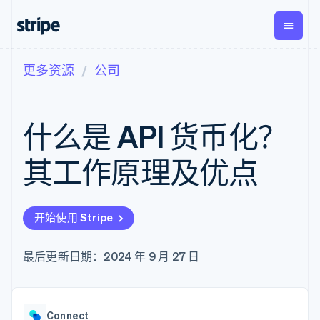
更多资源
公司
按企业阶段
文档
学习
支付
营收
资金管
平台
理
易市
大型企业
Stripe 文档
博客
Payments
Billing
初创企业
API 参考文档
客户案例
什么是 API 货币化？
在线支付
经常性收入
Global
Conn
库与 SDK
指南
Payment links
Metronome
Payouts
Stripe Apps
按用量计费
平台
其工作原理及优点
无代码支付
Subscriptions
向第三
按应用场景
Checkout
方打款
支持
预构建支付界
订阅管理
指南
智能体商务
面
Invoicing
加密货币
获取支持
一次性或定期
Elements
开始使用 Stripe
电子商务
接受线上付款
托管支持方案
灵活的 UI 组件
账单
嵌入式金融
实施预置结账流程
专业服务
Payment
Tax
财务自动化
构建平台或交易市场
最后更新日期：2024 年 9 月 27 日
methods
销售税和增值
全球化企业
管理订阅
接入 125+ 种支
税自动化
应用内支付
提供按用量计费
付方式
Revenue
交易市场
发行稳定币支持的支付卡
Authorization
Recognition
公司
资金管理
通过智能体配置和管理服
Boost
会计自动化
Connect
平台
务