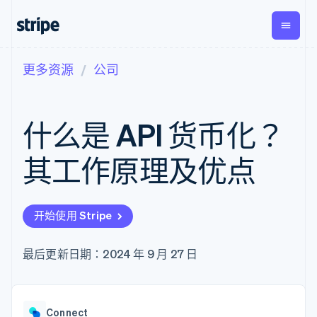
更多资源
公司
按企业阶段
文档
学习
支付
营收
资金管
平台
理
易市
大型企业
Stripe 文档
博客
Payments
Billing
初创企业
API 参考文档
客户案例
什么是 API 货币化？
在线支付
经常性收入
Global
Conn
库与 SDK
指南
Managed
Metronome
Payouts
Stripe Apps
Payments
按用量计费
平台
其工作原理及优点
备案商家解决
Subscriptions
向第三
按应用场景
方案
方打款
支持
订阅管理
Payment links
Crypto
指南
智能体商务
Invoicing
钱包、
加密货币
获取支持
无代码支付
一次性或定期
开始使用 Stripe
稳定币
电子商务
接受线上付款
托管支持方案
Checkout
账单
发行和
嵌入式金融
实施预置结账流程
专业服务
预构建支付界
Tax
发卡基
财务自动化
构建平台或交易市场
最后更新日期：2024 年 9 月 27 日
面
销售税和增值
础设施
全球化企业
管理订阅
Elements
税自动化
应用内支付
提供按用量计费
灵活的 UI 组件
Revenue
交易市场
发行稳定币支持的支付卡
支付方式
Recognition
公司
资金管理
通过智能体配置和管理服
支持 125 种以
会计自动化
Connect
平台
务