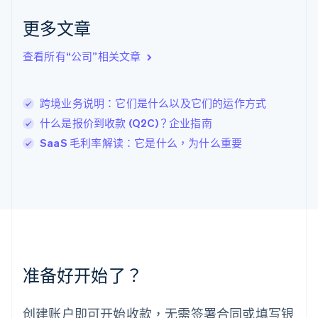
English
Italiano
拉脱维亚
更多文章
English
立陶宛
查看所有“公司”相关文章
English
列支敦士登
Deutsch
English
卢森堡
跨境业务说明：它们是什么以及它们的运作方式
Français
Deutsch
English
什么是报价到收款 (Q2C)？企业指南
罗马尼亚
SaaS 毛利率解读：它是什么，为什么重要
English
马尔他
English
马来西亚
English
简体中文
美国
English
Español
简体中文
墨西哥
Español
English
准备好开始了？
挪威
English
葡萄牙
创建账户即可开始收款，无需签署合同或填写银