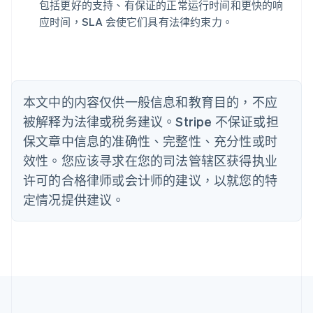
Português
English
包括更好的支持、有保证的正常运行时间和更快的响
保加利亚
应时间，SLA 会使它们具有法律约束力。
English
比利时
Nederlands
Français
Deutsch
English
波兰
English
丹麦
本文中的内容仅供一般信息和教育目的，不应
English
被解释为法律或税务建议。Stripe 不保证或担
德国
保文章中信息的准确性、完整性、充分性或时
Deutsch
English
法国
效性。您应该寻求在您的司法管辖区获得执业
Français
English
许可的合格律师或会计师的建议，以就您的特
芬兰
定情况提供建议。
English
Svenska
荷兰
Nederlands
English
加拿大
English
Français
捷克
English
克罗地亚