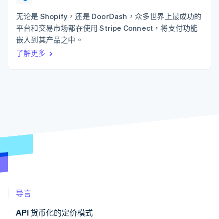
上
Stripe Sigma
产品路线图
SaaS
自定义报告
Authorization
Sessions 年度大会
无论是 Shopify，还是 DoorDash，众多世界上最成功的
Boost
Data Pipeline
招聘
平台和交易市场都在使用 Stripe Connect，将支付功能
支付成功率优
数据同步
资讯中心
化
资源
嵌入到其产品之中。
Stripe Press
Link
按行业
了解更多
加速结账
应用集成
AI 企业
代码示例
创作者经济
开发者博客
联系
游戏
API 状态
酒店、旅游与休闲
联系销售
更多
保险
成为合作伙伴
Product roadmap
媒体与娱乐
了解未来规划
非营利组织
专业服务
Radar
公共部门
欺诈防范
零售
Atlas
初创企业注册
Climate
生态系统
碳移除
导言
合作伙伴
Stripe App Marketplace
API 货币化的定价模式