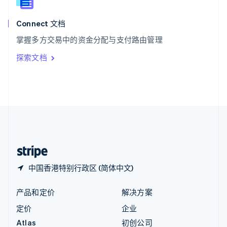
English
匈牙利
English
Connect 文档
意大利
掌握多方交易中的资金分配与支付路由管理
Italiano
English
印度
探索文档
English
英国
English
直布罗陀
English
中国内地
简体中文
English
中国香港特别行政区
English
简体中文
中国香港特别行政区 (简体中文)
产品和定价
解决方案
定价
企业
Atlas
初创公司