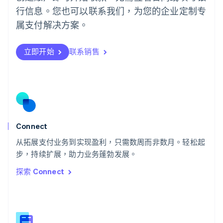
Português
English
行信息。您也可以联系我们，为您的企业定制专
日本
日本語
English
属支付解决方案。
瑞典
Svenska
English
瑞士
立即开始
联系销售
Deutsch
Français
Italiano
English
塞浦路斯
English
斯洛伐克
English
斯洛文尼亚
English
Italiano
Connect
泰国
ไทย
English
从拓展支付业务到实现盈利，只需数周而非数月。轻松起
希腊
步，持续扩展，助力业务蓬勃发展。
English
探索 Connect
西班牙
Español
English
新加坡
English
简体中文
新西兰