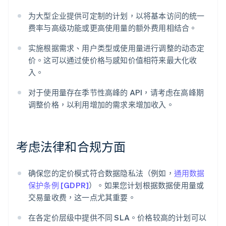
为大型企业提供可定制的计划，以将基本访问的统一
费率与高级功能或更高使用量的额外费用相结合。
实施根据需求、用户类型或使用量进行调整的动态定
价。这可以通过使价格与感知价值相符来最大化收
入。
对于使用量存在季节性高峰的 API，请考虑在高峰期
调整价格，以利用增加的需求来增加收入。
阿联酋
English
爱尔兰
考虑法律和合规方面
English
爱沙尼亚
English
确保您的定价模式符合数据隐私法（例如，
通用数据
奥地利
保护条例 [GDPR]
）。如果您计划根据数据使用量或
Deutsch
English
澳大利亚
交易量收费，这一点尤其重要。
English
巴西
在各定价层级中提供不同 SLA。价格较高的计划可以