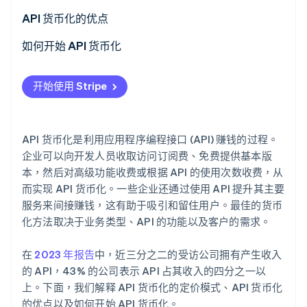
API 货币化的优点
Stripe Sessions 2026
如何开始 API 货币化
了解 Stripe 如何为 AI 构建经济基础设施。
立即观看
评估 API 使用数据
开始使用 Stripe
评估 API 价值交付
了解用户需求和支付意愿
API 货币化是利用应用程序编程接口 (API) 赚钱的过程。
使 API 货币化模式与用例相匹配
企业可以向开发人员收取访问订阅费、免费提供基本版
本，然后对高级功能收费或根据 API 的使用次数收费，从
探索混合定价和动态定价
而实现 API 货币化。一些企业还通过使用 API 提升其主要
服务来间接赚钱，这有助于吸引和留住用户。最佳的货币
考虑法律和合规方面
化方法取决于业务类型、API 的功能以及客户的需求。
在
2023 年报告
中，近三分之二的受访公司拥有产生收入
的 API，43% 的公司表示 API 占其收入的四分之一以
上。下面，我们解释 API 货币化的定价模式、API 货币化
的优点以及如何开始 API 货币化。