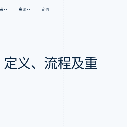
者
资源
定价
景
指南
按行业
公司
资金管理
平台和交易市
商务
持
接受线上付款
AI 企业
产品路线图
Global Payouts
Connect
币
持方案
实施预置结账流程
创作者经济
Sessions 年度大会
向第三方打款
平台支付
务
务
构建平台或交易市场
游戏
招聘
计：定义、流程及重
金融
管理订阅
酒店、旅游与休闲
资讯中心
动化
提供按用量计费
保险
Stripe Press
企业
发行稳定币支持的支付卡
媒体与娱乐
支付
通过智能体配置和管理服务
非营利组织
场
专业服务
理
公共部门
零售
化
on