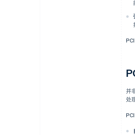
P
P
并
处
P