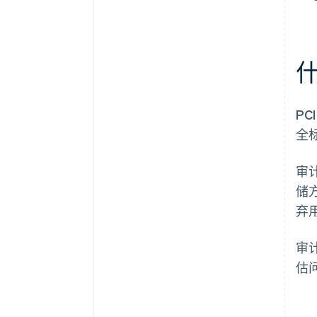
什
P
全
审
储
弃
审
估