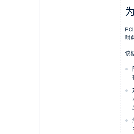
为
P
财
该