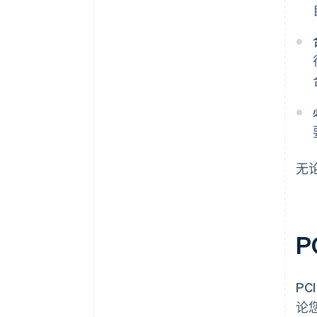
无
P
P
论