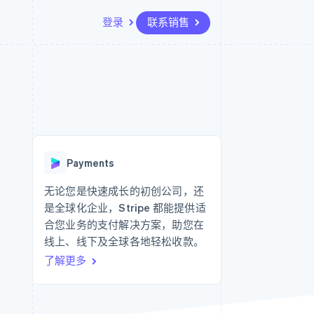
登录
联系销售
资源
生态系统
联系
场
更多
应用集成
合作伙伴
联系销售
Product roadmap
代码示例
Stripe App Marketplace
成为合作伙伴
了解未来规划
开发者博客
API 状态
Radar
欺诈防范
Payments
Atlas
初创企业注册
无论您是快速成长的初创公司，还
是全球化企业，Stripe 都能提供适
Climate
碳移除
合您业务的支付解决方案，助您在
线上、线下及全球各地轻松收款。
了解更多