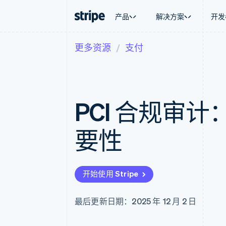
产品
解决方案
开发
更多资源
支付
按企业阶段
文档
学习
按应用场
支持
支付
营收
大型企业
Stripe 文档
博客
智能体
获取支
Payments
Billing
初创企业
API 参考文档
客户案例
加密货
托管支
在线支付
经常性收入
库与 SDK
指南
电子商
专业服
Payment links
Metronome
Stripe Apps
PCI 合规审
嵌入式
无代码支付
按用量计费
财务自
Checkout
Subscriptions
全球化
预构建支付界面
订阅管理
应用内
要性
Elements
Invoicing
交易市
灵活的 UI 组件
一次性或定期账单
资金管
支付方式
Tax
平台
支持 125 种以上
销售税和增值税自动
SaaS
Authorization Boost
Revenue Recogniti
开始使用 Stripe
支付成功率优化
会计自动化
Link
Stripe Sigma
加速结账
自定义报告
最后更新日期：2025 年 12 月 2 日
Data Pipeline
数据同步