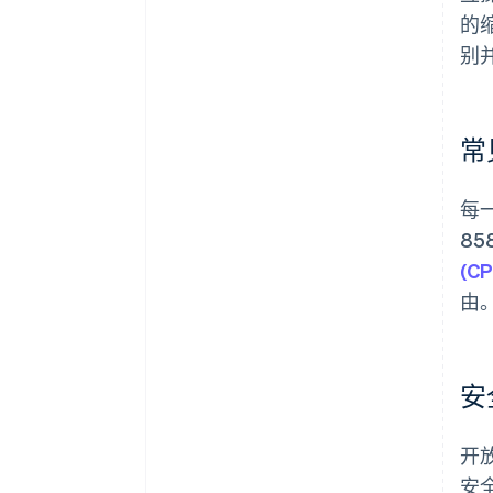
的
别
常
每
85
(C
由
安
开
安