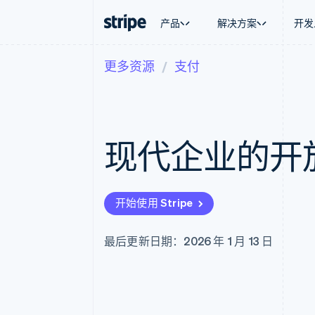
产品
解决方案
开发
更多资源
支付
按企业阶段
文档
学习
按应用场
支持
支付
营收
大型企业
Stripe 文档
博客
智能体
获取支
Payments
Billing
初创企业
API 参考文档
客户案例
加密货
管理支
在线支付
经常性收入
库与 SDK
指南
电子商
专业服
Payment links
Metronome
Stripe Apps
现代企业的开
嵌入式
无代码支付
按用量计费
财务自
Checkout
Subscriptions
全球化
预构建支付界面
订阅管理
应用内
Elements
Invoicing
交易市
灵活的 UI 组件
一次性或定期账单
开始使用 Stripe
资金管
支付方式
Tax
平台
Access to 125+
销售税和增值税自动
SaaS
Authorization Boost
Revenue Recogniti
最后更新日期：2026 年 1 月 13 日
支付成功率优化
会计自动化
Link
Stripe Sigma
加速结账
自定义报告
Data Pipeline
数据同步