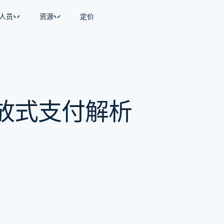
人员
资源
定价
景
指南
按行业
公司
资金管理
平台和交易市
商务
持
接受线上付款
AI 企业
产品路线图
Global Payouts
Connect
币
持方案
实施预建结账流程
创作者经济
Sessions 年度大会
向第三方打款
平台支付
务
务
构建平台或交易市场
游戏
招聘
放式支付解析
金融
管理订阅
酒店、旅游与休闲
新闻编辑室
动化
提供按用量计费
保险
Stripe Press
企业
发行稳定币支持的支付卡
媒体与娱乐
支付
使用代理预配和管理服务
非营利组织
场
专业服务
理
公共部门
零售
化
on