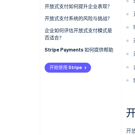
EMV 与非接触式支付标准
开放式支付如何提升企业表现？
卡组织
常见报文格式
开放式支付系统的风险与挑战？
安全层
较高的处理成本
企业如何评估开放式支付模式是
否适合？
网络规则与合规性
对客户行为的可视性有限
Stripe Payments 如何提供帮助
欺诈风险较高
对外部规则和基础设施的依赖
开始使用 Stripe
品牌与忠诚度的权衡
开