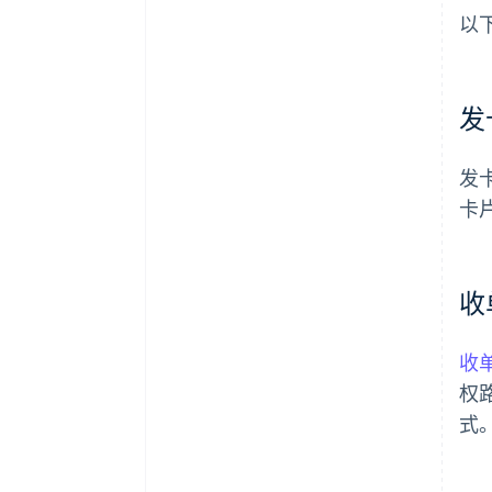
以
发
发
卡
收
收
权
式