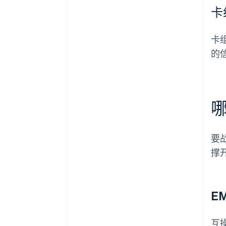
卡
卡
的
要
撑
E
互