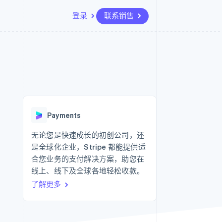
登录
联系销售
资源
生态系统
联系
场
更多
应用程序集成
合作伙伴
联系销售
Product roadmap
代码示例
Stripe App Marketplace
成为合作伙伴
了解未来规划
开发者博客
API 状态
Radar
欺诈防范
Payments
Atlas
初创企业注册
无论您是快速成长的初创公司，还
是全球化企业，Stripe 都能提供适
Climate
碳移除
合您业务的支付解决方案，助您在
线上、线下及全球各地轻松收款。
了解更多