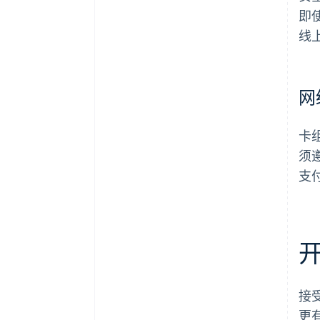
即
线
网
卡
须
支
接
更