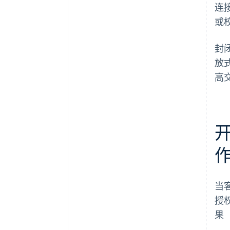
连
或
封
放
高
当
授
果