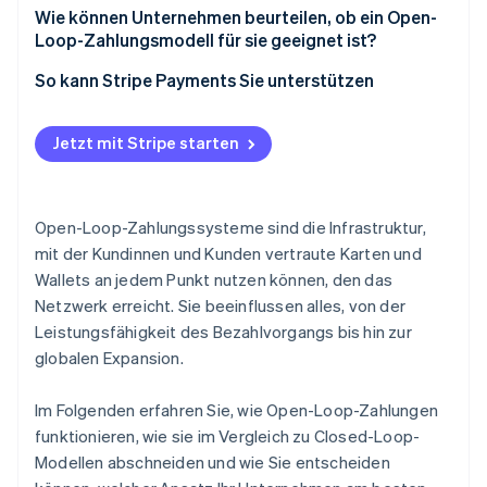
Netzwerkregeln und Compliance
Höhere Bearbeitungskosten
Wie können Unternehmen beurteilen, ob ein Open-
Loop-Zahlungsmodell für sie geeignet ist?
Eingeschränkter Einblick in das Kundenverhalten
So kann Stripe Payments Sie unterstützen
Höheres Betrugsrisiko
Abhängigkeit von externen Regeln und externer
Jetzt mit Stripe starten
Infrastruktur
Kompromisse im Hinblick auf Marke und
Kundentreue
Open-Loop-Zahlungssysteme sind die Infrastruktur,
mit der Kundinnen und Kunden vertraute Karten und
Wallets an jedem Punkt nutzen können, den das
Netzwerk erreicht. Sie beeinflussen alles, von der
Leistungsfähigkeit des Bezahlvorgangs bis hin zur
globalen Expansion.
Im Folgenden erfahren Sie, wie Open-Loop-Zahlungen
funktionieren, wie sie im Vergleich zu Closed-Loop-
Modellen abschneiden und wie Sie entscheiden