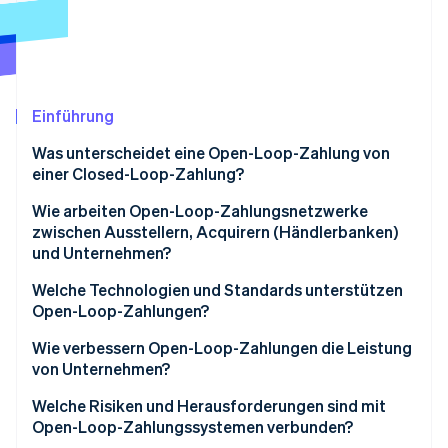
Betrugsprävention
Ecosystem
Atlas
Start-up-Gründung
Partner
Stripe App-Marktplatz
Climate
CO₂-Entnahme
Einführung
Identity
Was unterscheidet eine Open-Loop-Zahlung von
Online-Identitätsprüfung
einer Closed-Loop-Zahlung?
Wie arbeiten Open-Loop-Zahlungsnetzwerke
zwischen Ausstellern, Acquirern (Händlerbanken)
und Unternehmen?
Stripe-Sessions 2026
Erfahren Sie, wie Stripe Lösungen für die Wirts
Aussteller
Welche Technologien und Standards unterstützen
Jetzt ansehen
Open-Loop-Zahlungen?
Acquirer (Händlerbanken)
EMV und Standards für kontaktlose Zahlungen
Wie verbessern Open-Loop-Zahlungen die Leistung
Netzwerke
von Unternehmen?
Gängige Nachrichtenformate
Welche Risiken und Herausforderungen sind mit
Sicherheitsschichten
Open-Loop-Zahlungssystemen verbunden?