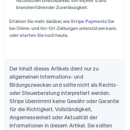
historischen Erreichbarkeit von 99,999 % und
branchenführender Zuverlässigkeit.
Erfahren Sie mehr darüber, wie
Stripe Payments
Sie
bei Online- und Vor-Ort-Zahlungen unterstützen kann,
oder
starten Sie
noch heute.
Der Inhalt dieses Artikels dient nur zu
allgemeinen Informations- und
Australien
Bildungszwecken und sollte nicht als Rechts-
English
Belgien
oder Steuerberatung interpretiert werden.
Nederlands
Français
Deutsch
English
Stripe übernimmt keine Gewähr oder Garantie
Brasilien
für die Richtigkeit, Vollständigkeit,
Português
English
Bulgarien
Angemessenheit oder Aktualität der
English
Informationen in diesem Artikel. Sie sollten
Dänemark