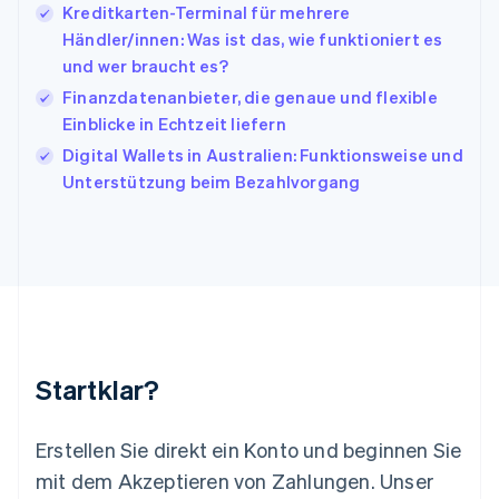
日本語
English
Kreditkarten-Terminal für mehrere
Kanada
Händler/innen: Was ist das, wie funktioniert es
English
Français
und wer braucht es?
Kroatien
English
Italiano
Finanzdatenanbieter, die genaue und flexible
Lettland
Einblicke in Echtzeit liefern
English
Digital Wallets in Australien: Funktionsweise und
Liechtenstein
Unterstützung beim Bezahlvorgang
Deutsch
English
Litauen
English
Luxemburg
Français
Deutsch
English
Malaysia
English
简体中文
Malta
English
Startklar?
Mexiko
Español
English
Neuseeland
Erstellen Sie direkt ein Konto und beginnen Sie
English
mit dem Akzeptieren von Zahlungen. Unser
Niederlande