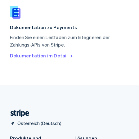
China
English
简体中文
Spanien
Español
English
Dokumentation zu Payments
Thailand
ไทย
English
Finden Sie einen Leitfaden zum Integrieren der
Tschechische Republik
Zahlungs-APIs von Stripe.
English
Ungarn
Dokumentation im Detail
English
Vereinigte Arabische Emirate
English
Vereinigte Staaten
English
Español
简体中文
Vereinigtes Königreich
English
Zypern
English
Österreich (Deutsch)
Produkte und
Lösungen