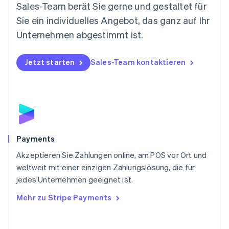
Nederlands
English
Sales-Team berät Sie gerne und gestaltet für
Norwegen
Sie ein individuelles Angebot, das ganz auf Ihr
English
Österreich
Unternehmen abgestimmt ist.
Deutsch
English
Polen
Jetzt starten
Sales-Team kontaktieren
English
Portugal
Português
English
Rumänien
English
Schweden
Svenska
English
Schweiz
Payments
Deutsch
Français
Italiano
English
Akzeptieren Sie Zahlungen online, am POS vor Ort und
Singapur
English
简体中文
weltweit mit einer einzigen Zahlungslösung, die für
Slowakei
jedes Unternehmen geeignet ist.
English
Mehr zu Stripe Payments
Slowenien
English
Italiano
Sonderverwaltungsregion Hongkong,