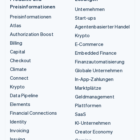
Preisinformationen
Unternehmen
Preisinformationen
Start-ups
Atlas
Agentenbasierter Handel
Authorization Boost
Krypto
Billing
E-Commerce
Capital
Embedded Finance
Checkout
Finanzautomatisierung
Climate
Globale Unternehmen
Connect
In-App-Zahlungen
Krypto
Marktplätze
Data Pipeline
Geldmanagement
Elements
Plattformen
Financial Connections
SaaS
Identity
KI-Unternehmen
Invoicing
Creator Economy
Issuing