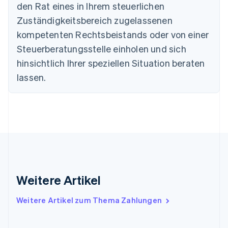
English
den Rat eines in Ihrem steuerlichen
Deutschland
Zuständigkeitsbereich zugelassenen
Deutsch
English
Estland
kompetenten Rechtsbeistands oder von einer
English
Steuerberatungsstelle einholen und sich
Festlandchina
hinsichtlich Ihrer speziellen Situation beraten
简体中文
English
Finnland
lassen.
English
Svenska
Frankreich
Français
English
Gibraltar
English
Griechenland
English
Indien
English
Weitere Artikel
Irland
English
Italien
Weitere Artikel zum Thema Zahlungen
Italiano
English
Japan