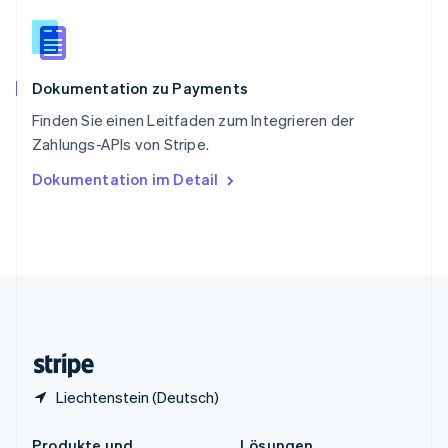
China
English
简体中文
Spanien
Español
English
Dokumentation zu Payments
Thailand
ไทย
English
Finden Sie einen Leitfaden zum Integrieren der
Tschechische Republik
Zahlungs-APIs von Stripe.
English
Ungarn
Dokumentation im Detail
English
Vereinigte Arabische Emirate
English
Vereinigte Staaten
English
Español
简体中文
Vereinigtes Königreich
English
Zypern
English
Liechtenstein (Deutsch)
Produkte und
Lösungen