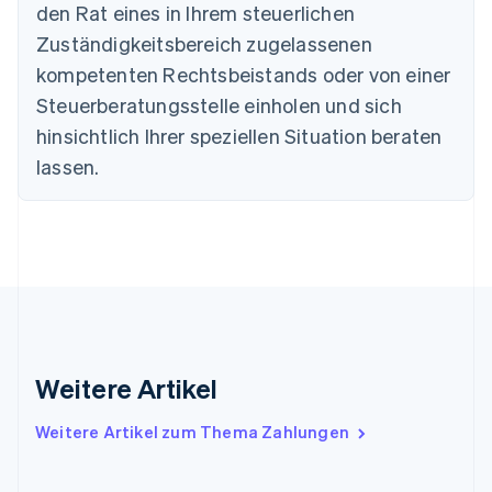
English
den Rat eines in Ihrem steuerlichen
Deutschland
Zuständigkeitsbereich zugelassenen
Deutsch
English
Estland
kompetenten Rechtsbeistands oder von einer
English
Steuerberatungsstelle einholen und sich
Festlandchina
hinsichtlich Ihrer speziellen Situation beraten
简体中文
English
Finnland
lassen.
English
Svenska
Frankreich
Français
English
Gibraltar
English
Griechenland
English
Indien
English
Weitere Artikel
Irland
English
Italien
Weitere Artikel zum Thema Zahlungen
Italiano
English
Japan