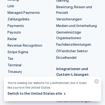
Gaming
Link
Bewirtung, Reisen und
Managed Payments
Freizeit
Zahlungslinks
Versicherungen
Payments
Medien und Unterhaltung
Payouts
Gemeinnützige
Organisationen
Radar
Fachdienstleistungen
Revenue Recognition
Öffentlicher Sektor
Stripe Sigma
Einzelhandel
Tax
Terminal
Integrationen und
Treasury
Custom-Lösungen
Stripe App-Marktplatz
You’re viewing our website for Liechtenstein, but it looks
like you’re in the United States.
Stripe Partner
Switch to the United States site
Ecosystem
Fachdienstleistungen