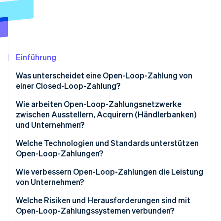
Betrugsprävention
Ecosystem
Atlas
Start-up-Gründung
Partner
Stripe App-Marktplatz
Climate
CO₂-Entnahme
Einführung
Was unterscheidet eine Open-Loop-Zahlung von
einer Closed-Loop-Zahlung?
Wie arbeiten Open-Loop-Zahlungsnetzwerke
Stripe-Sessions 2026
zwischen Ausstellern, Acquirern (Händlerbanken)
Erfahren Sie, wie Stripe Lösungen für die Wirtschaft
und Unternehmen?
Jetzt ansehen
Aussteller
Welche Technologien und Standards unterstützen
Open-Loop-Zahlungen?
Acquirer (Händlerbanken)
EMV und Standards für kontaktlose Zahlungen
Wie verbessern Open-Loop-Zahlungen die Leistung
Netzwerke
von Unternehmen?
Gängige Nachrichtenformate
Welche Risiken und Herausforderungen sind mit
Sicherheitsschichten
Open-Loop-Zahlungssystemen verbunden?