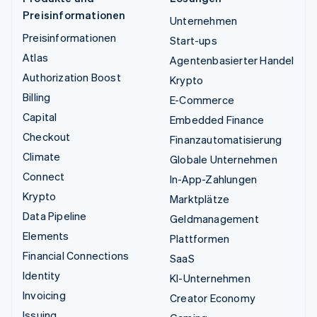
Preisinformationen
Unternehmen
Preisinformationen
Start-ups
Atlas
Agentenbasierter Handel
Authorization Boost
Krypto
Billing
E-Commerce
Capital
Embedded Finance
Checkout
Finanzautomatisierung
Climate
Globale Unternehmen
Connect
In-App-Zahlungen
Krypto
Marktplätze
Data Pipeline
Geldmanagement
Elements
Plattformen
Financial Connections
SaaS
Identity
KI-Unternehmen
Invoicing
Creator Economy
Issuing