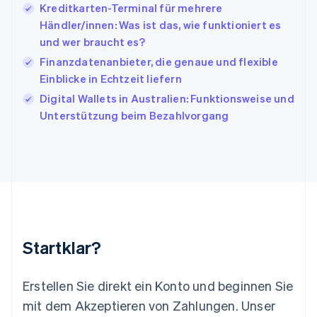
日本語
English
Kreditkarten-Terminal für mehrere
Kanada
Händler/innen: Was ist das, wie funktioniert es
English
Français
und wer braucht es?
Kroatien
English
Italiano
Finanzdatenanbieter, die genaue und flexible
Lettland
Einblicke in Echtzeit liefern
English
Digital Wallets in Australien: Funktionsweise und
Liechtenstein
Unterstützung beim Bezahlvorgang
Deutsch
English
Litauen
English
Luxemburg
Français
Deutsch
English
Malaysia
English
简体中文
Malta
English
Startklar?
Mexiko
Español
English
Neuseeland
Erstellen Sie direkt ein Konto und beginnen Sie
English
mit dem Akzeptieren von Zahlungen. Unser
Niederlande