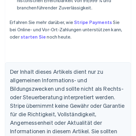
historischen Erreichbarkeit von 99,999 % und
branchenführender Zuverlässigkeit.
Erfahren Sie mehr darüber, wie
Stripe Payments
Sie
bei Online- und Vor-Ort-Zahlungen unterstützen kann,
oder
starten Sie
noch heute.
Der Inhalt dieses Artikels dient nur zu
allgemeinen Informations- und
Australien
Bildungszwecken und sollte nicht als Rechts-
English
Belgien
oder Steuerberatung interpretiert werden.
Nederlands
Français
Deutsch
English
Stripe übernimmt keine Gewähr oder Garantie
Brasilien
für die Richtigkeit, Vollständigkeit,
Português
English
Bulgarien
Angemessenheit oder Aktualität der
English
Informationen in diesem Artikel. Sie sollten
Dänemark