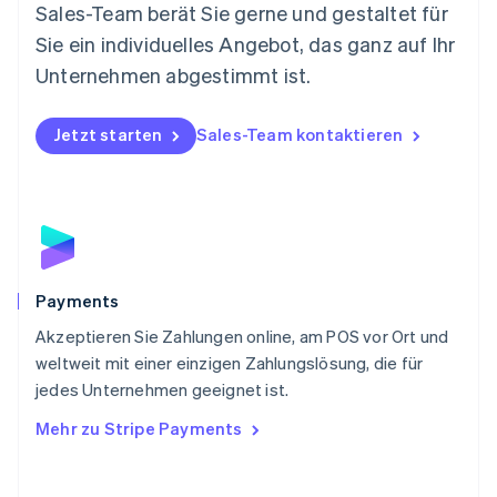
Nederlands
English
Sales-Team berät Sie gerne und gestaltet für
Norwegen
Sie ein individuelles Angebot, das ganz auf Ihr
English
Österreich
Unternehmen abgestimmt ist.
Deutsch
English
Polen
Jetzt starten
Sales-Team kontaktieren
English
Portugal
Português
English
Rumänien
English
Schweden
Svenska
English
Schweiz
Payments
Deutsch
Français
Italiano
English
Akzeptieren Sie Zahlungen online, am POS vor Ort und
Singapur
English
简体中文
weltweit mit einer einzigen Zahlungslösung, die für
Slowakei
jedes Unternehmen geeignet ist.
English
Mehr zu Stripe Payments
Slowenien
English
Italiano
Sonderverwaltungsregion Hongkong,