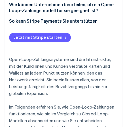
Netzwerkregeln und Compliance
Höhere Bearbeitungskosten
Wie können Unternehmen beurteilen, ob ein Open-
Loop-Zahlungsmodell für sie geeignet ist?
Eingeschränkter Einblick in das Kundenverhalten
So kann Stripe Payments Sie unterstützen
Höheres Betrugsrisiko
Abhängigkeit von externen Regeln und externer
Jetzt mit Stripe starten
Infrastruktur
Kompromisse im Hinblick auf Marke und
Kundentreue
Open-Loop-Zahlungssysteme sind die Infrastruktur,
mit der Kundinnen und Kunden vertraute Karten und
Wallets an jedem Punkt nutzen können, den das
Netzwerk erreicht. Sie beeinflussen alles, von der
Leistungsfähigkeit des Bezahlvorgangs bis hin zur
globalen Expansion.
Im Folgenden erfahren Sie, wie Open-Loop-Zahlungen
funktionieren, wie sie im Vergleich zu Closed-Loop-
Modellen abschneiden und wie Sie entscheiden