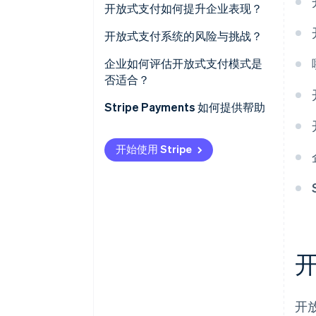
EMV 与非接触式支付标准
开放式支付如何提升企业表现？
卡组织
常见报文格式
开放式支付系统的风险与挑战？
安全层
较高的处理成本
企业如何评估开放式支付模式是
否适合？
网络规则与合规性
对客户行为的可视性有限
Stripe Payments 如何提供帮助
欺诈风险较高
对外部规则和基础设施的依赖
开始使用 Stripe
品牌与忠诚度的权衡
开