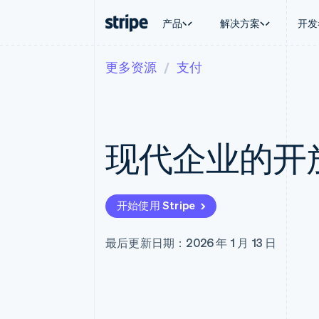
产品
解决方案
开发
更多资源
支付
按企业阶段
文档
学习
按应用场
支持
支付
营收
大型企业
Stripe 文档
博客
智能体
获取支
Payments
Billing
初创企业
API 参考文档
客户案例
加密货
托管支
在线支付
经常性收入
库与 SDK
指南
电子商
专业服
Managed Payments
Metronome
Stripe Apps
现代企业的开
嵌入式
备案商家解决方案
按用量计费
财务自
Payment links
Subscriptions
全球化
无代码支付
订阅管理
应用内
Checkout
Invoicing
交易市
预构建支付界面
一次性或定期账单
开始使用 Stripe
资金管
Elements
Tax
平台
灵活的 UI 组件
销售税和增值税自动
SaaS
支付方式
Revenue Recogniti
最后更新日期：2026 年 1 月 13 日
支持 125 种以上
会计自动化
Terminal
Stripe Sigma
线下支付
自定义报告
Authorization Boost
Data Pipeline
支付成功率优化
数据同步
Link