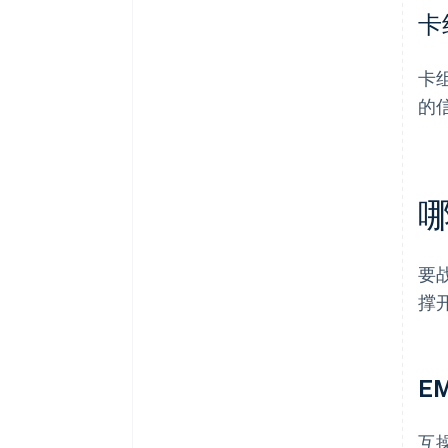
卡
卡
的
要
撑
E
互