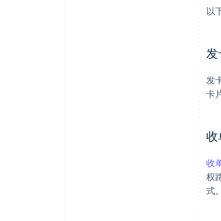
以
发
发
卡
收
收
权
式