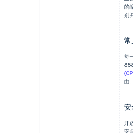
的
别
常
每
85
(C
由
安
开
安