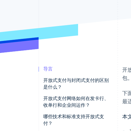
加速结账
Financial Connections
关联金融账户数据
导言
开
包
开放式支付与封闭式支付的区别
是什么？
下
开放式支付网络如何在发卡行、
最
收单行和企业间运作？
本
发卡行
哪些技术和标准支持开放式支
付？
收单行