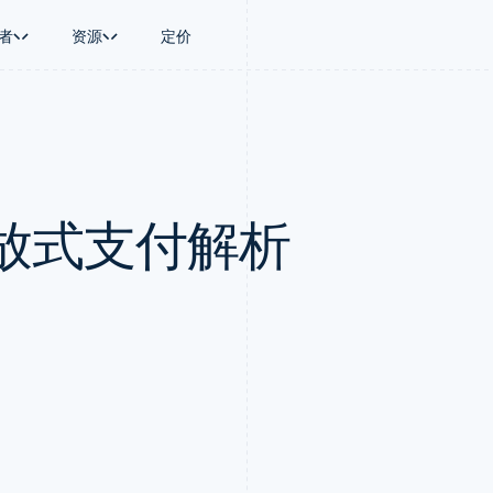
者
资源
定价
景
指南
按行业
公司
资金管理
平台和交易市
商务
持
接受线上付款
AI 企业
产品路线图
Treasury
Connect
币
持方案
实施预置结账流程
创作者经济
Sessions 年度大会
企业财务
平台支付
务
务
构建平台或交易市场
游戏
招聘
Global Payouts
Capital 平台
放式支付解析
金融
管理订阅
酒店、旅游与休闲
资讯中心
向第三方打款
客户融资
动化
提供按用量计费
保险
Stripe Press
Capital
Treasury 平
企业
发行稳定币支持的支付卡
媒体与娱乐
企业融资
嵌入式金融服
支付
通过智能体配置和管理服务
非营利组织
Crypto
Issuing
场
专业服务
钱包、稳定币发行和发卡基础设
实体卡和虚拟
理
公共部门
施
零售
化
Crypto Onramp
on
可嵌入的加密货币购买