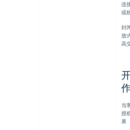
连
或
封
放
高
当
授
果