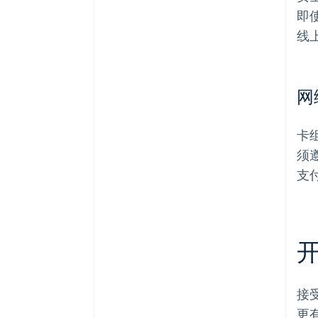
即
线
网
卡
须
支
接
更