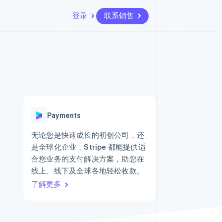
登录
联系销售
资源
生态系统
联系
场
更多
应用集成
合作伙伴
联系销售
Product roadmap
代码示例
Stripe App Marketplace
成为合作伙伴
了解未来规划
开发者博客
版
API 状态
Radar
欺诈防范
台版
Payments
务
Atlas
初创企业注册
无论您是快速成长的初创公司，还
卡
是全球化企业，Stripe 都能提供适
Climate
碳移除
合您业务的支付解决方案，助您在
线上、线下及全球各地轻松收款。
Identity
在线身份验证
了解更多