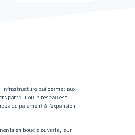
Stripe Sessions 2026
Découvrez comment
Stripe construit
l’infrastructure
économique de l’IA.
Regarder la vidéo
’infrastructure qui permet aux
iers partout où le réseau est
ances du paiement à l’expansion
ents en boucle ouverte, leur