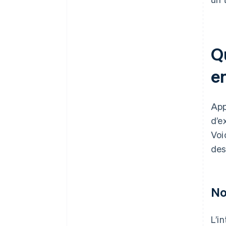
Q
e
App
d’e
Voi
des
No
L’i