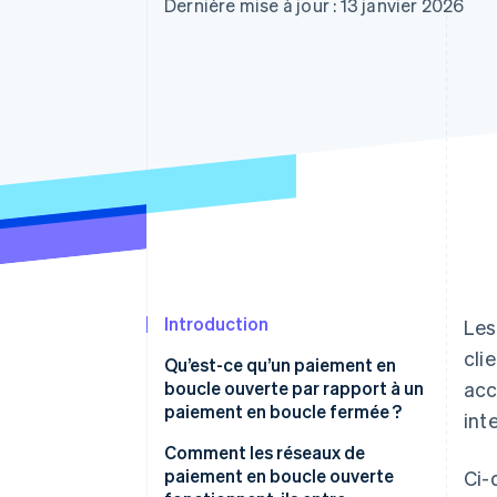
Authorization Boost
Dernière mise à jour : 13 janvier 2026
Acceptation optimisée
Link
Paiements accélérés
Financial Connections
Comptes financiers associés
Introduction
Les
cli
Qu’est-ce qu’un paiement en
boucle ouverte par rapport à un
acc
paiement en boucle fermée ?
int
Comment les réseaux de
paiement en boucle ouverte
Ci-