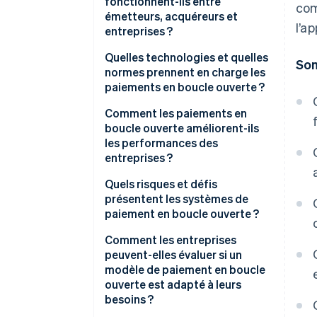
fonctionnent-ils entre
com
émetteurs, acquéreurs et
l’a
entreprises ?
Émetteurs
Quelles technologies et quelles
So
normes prennent en charge les
Acquéreurs
paiements en boucle ouverte ?
Réseaux
Normes EMV et sans contact
Comment les paiements en
boucle ouverte améliorent-ils
Formats de messages courants
les performances des
entreprises ?
Couches de sécurité
Quels risques et défis
Règles des réseaux et
présentent les systèmes de
conformité
paiement en boucle ouverte ?
Coûts de traitement plus élevés
Comment les entreprises
peuvent-elles évaluer si un
Visibilité limitée sur le
modèle de paiement en boucle
comportement des clients
ouverte est adapté à leurs
besoins ?
Exposition accrue à la fraude