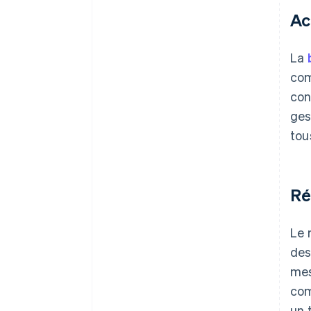
Ac
La
com
con
ges
tou
Ré
Le 
des
mes
com
un 