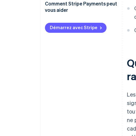
Comment Stripe Payments peut
Dépendance aux règles et
vous aider
infrastructures externes
Compromis en matière de
Démarrez avec Stripe
marque et de fidélité
Q
r
Les
sig
tou
ne 
cad