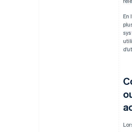
rel
En 
plu
sys
uti
d’u
C
o
a
Lor