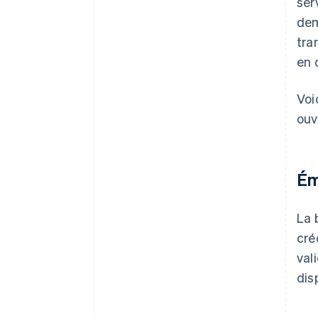
ser
dem
tra
en 
Voi
ouv
Ém
La 
cré
val
dis