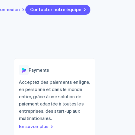
onnexion
Contacter notre équipe
Ressources
Écosystème
Contact
t marketplaces
Plus
Intégrations d'applications
Partenaires
Contacter notre équipe
Product roadmap
elle
Exemples de code
Stripe App Marketplace
Devenir partenaire
Découvrez les prochaines
r les
Blog des développeurs
évolutions
rs
État de l'API
 platforms
Radar
ciers intégrés
Payments
Prévention de la fraude
ratif
es et virtuelles
Atlas
Acceptez des paiements en ligne,
Constitution de start-up
en personne et dans le monde
Climate
entier, grâce à une solution de
Élimination du carbone
paiement adaptée à toutes les
Identity
entreprises, des start-up aux
Vérification de l'identité
multinationales.
En savoir plus