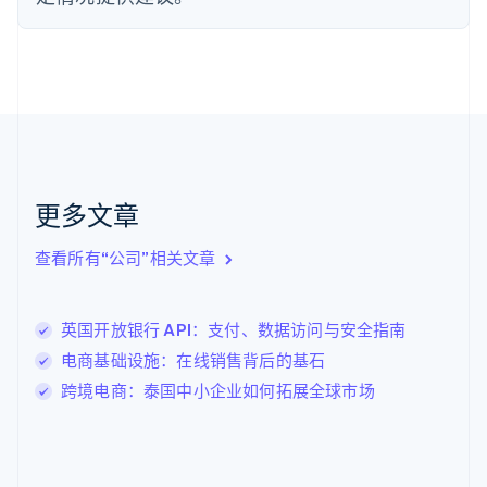
English
Svenska
荷兰
Nederlands
English
加拿大
English
Français
捷克
English
克罗地亚
English
Italiano
拉脱维亚
更多文章
English
立陶宛
查看所有“公司”相关文章
English
列支敦士登
Deutsch
English
卢森堡
英国开放银行 API：支付、数据访问与安全指南
Français
Deutsch
English
电商基础设施：在线销售背后的基石
罗马尼亚
跨境电商：泰国中小企业如何拓展全球市场
English
马尔他
English
马来西亚
English
简体中文