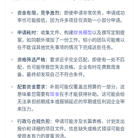
资金有限，竞争激烈：
即使申请非常优秀，申请成功
率也可能极低，因为许多项目仅资助一小部分申请。
申请耗时：
收集文件、构建
财务模型
以及撰写定制提
案，如同额外增加了一份工作。较小的团队可能难以
在不耽误其他优先事项的情况下完成这些任务。
资格筛选严格：
要求近乎完全匹配，即使有一处不匹
配，也可能导致您失去资格。企业有时花费数周准
备，最终却发现自己不符合条件。
配套资金要求：
补助可能仅覆盖总预算的一部分，这
意味着您需要有
现金
在手才能获得补助。这可能会给
无法承担前期成本或报销延迟的早期或低利润企业带
来压力。
行政与合规负担：
申请可能涉及长篇表格、计划支出
报价和详细的项目文件。信息缺失或格式错误可能会
使原本有力的提案泡汤。