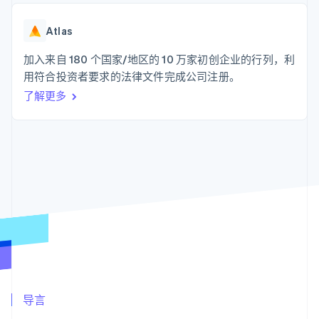
化
Stripe Sigma
产品路线图
SaaS
自定义报告
Link
Sessions 年度大会
加速结账
Data Pipeline
Atlas
招聘
数据同步
资源
新闻编辑室
加入来自 180 个国家/地区的 10 万家初创企业的行列，利
Stripe Press
按行业
应用程序集成
用符合投资者要求的法律文件完成公司注册。
代码示例
了解更多
AI 企业
开发者博客
更多
创作者经济
API 状态
联系
Product roadmap
游戏
了解未来规划
酒店、旅游与休闲
联系销售
保险
Radar
成为合作伙伴
媒体与娱乐
欺诈防范
非营利组织
Atlas
专业服务
初创企业注册
公共部门
零售
Climate
碳移除
生态系统
合作伙伴
导言
Stripe App Marketplace
Stripe Sessions 2026