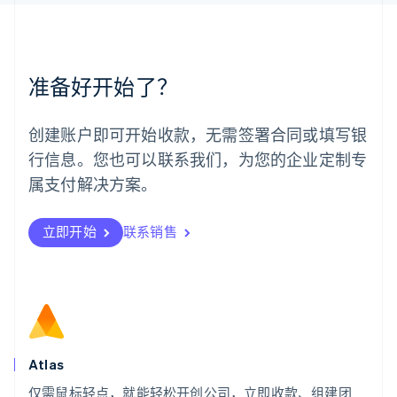
美国
English
Español
简体中文
墨西哥
Español
English
准备好开始了？
挪威
English
葡萄牙
创建账户即可开始收款，无需签署合同或填写银
Português
English
行信息。您也可以联系我们，为您的企业定制专
日本
日本語
English
属支付解决方案。
瑞典
Svenska
English
瑞士
立即开始
联系销售
Deutsch
Français
Italiano
English
塞浦路斯
English
斯洛伐克
English
斯洛文尼亚
English
Italiano
Atlas
泰国
ไทย
English
仅需鼠标轻点，就能轻松开创公司，立即收款、组建团