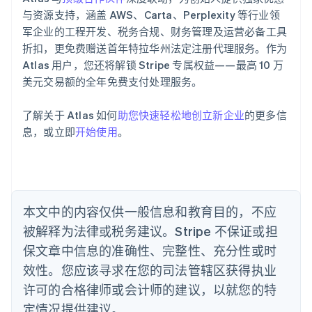
English
爱沙尼亚
与资源支持，涵盖 AWS、Carta、Perplexity 等行业领
English
军企业的工程开发、税务合规、财务管理及运营必备工具
奥地利
折扣，更免费赠送首年特拉华州法定注册代理服务。作为
Deutsch
English
Atlas 用户，您还将解锁 Stripe 专属权益——最高 10 万
澳大利亚
美元交易额的全年免费支付处理服务。
English
巴西
Português
English
了解关于 Atlas 如何
助您快速轻松地创立新企业
的更多信
保加利亚
息，或立即
开始使用
。
English
比利时
Nederlands
Français
Deutsch
English
波兰
English
丹麦
本文中的内容仅供一般信息和教育目的，不应
English
被解释为法律或税务建议。Stripe 不保证或担
德国
保文章中信息的准确性、完整性、充分性或时
Deutsch
English
法国
效性。您应该寻求在您的司法管辖区获得执业
Français
English
许可的合格律师或会计师的建议，以就您的特
芬兰
定情况提供建议。