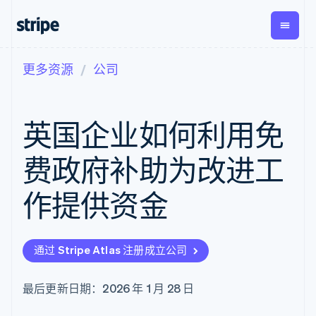
更多资源
公司
按企业阶段
文档
学习
支付
营收
资金管
平台
理
易市
大型企业
Stripe 文档
博客
Payments
Billing
初创企业
API 参考文档
客户案例
英国企业如何利用免
在线支付
经常性收入
Global
Conn
库与 SDK
指南
Payment links
Metronome
Payouts
Stripe Apps
按用量计费
平台
费政府补助为改进工
无代码支付
Subscriptions
向第三
按应用场景
Checkout
方打款
支持
预构建支付界
订阅管理
作提供资金
指南
智能体商务
面
Invoicing
加密货币
获取支持
一次性或定期
Elements
电子商务
接受线上付款
管理支持方案
灵活的 UI 组件
账单
嵌入式金融
实施预建结账流程
专业服务
支付方式
Tax
通过 Stripe Atlas 注册成立公司
财务自动化
构建平台或交易市场
Access to
销售税和增值
全球化企业
管理订阅
125+
税自动化
应用内支付
提供按用量计费
Authorization
Revenue
最后更新日期：2026 年 1 月 28 日
交易市场
发行稳定币支持的支付卡
Boost
Recognition
公司
资金管理
使用代理预配和管理服务
支付成功率优
会计自动化
平台