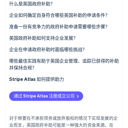
什么是英国政府补助？
了解 Stripe 如何为 AI 构建经济基础设施。
立即观看
企业如何确定自身符合哪些英国补助的申请条件？
从可靠来源入手
准备一份有竞争力的政府补助申请需要哪些步骤？
将搜索范围扩大到政府门户网站之外
英国政府补助如何支持企业发展？
根据申请资格缩小选择范围
企业在申请政府补助时面临哪些挑战？
哪些最佳实践有助于英国企业管理、追踪已获得的补助
并保持合规？
Stripe Atlas 如何提供助力
申请使用 Atlas 注册公司
通过 Stripe Atlas 注册成立公司
在获取雇主识别号 (EIN) 前开通收款和银行服务
无现金创始人股权认购
对于想要在不承担债务或放弃股权的情况下实现发展的企
自动提交 83 (b) 税务申报
业而言，英国政府补助可能是一种强大的资金来源。在