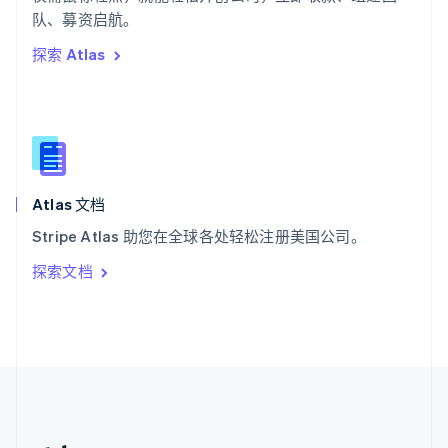
希腊
队、募资启航。
English
探索 Atlas
西班牙
Español
English
新加坡
English
简体中文
新西兰
English
匈牙利
English
Atlas 文档
意大利
Stripe Atlas 助您在全球各处轻松注册美国公司。
Italiano
English
印度
探索文档
English
英国
English
直布罗陀
English
中国内地
简体中文
English
中国香港特别行政区
English
简体中文