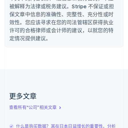
丹麦
被解释为法律或税务建议。Stripe 不保证或担
English
保文章中信息的准确性、完整性、充分性或时
德国
效性。您应该寻求在您的司法管辖区获得执业
Deutsch
English
法国
许可的合格律师或会计师的建议，以就您的特
Français
English
定情况提供建议。
芬兰
English
Svenska
荷兰
Nederlands
English
加拿大
English
Français
捷克
English
克罗地亚
English
Italiano
更多文章
拉脱维亚
English
查看所有“公司”相关文章
立陶宛
English
列支敦士登
什么是购买数据？其在日本日益增长的重要性、分析
Deutsch
English