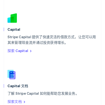
塞浦路斯
English
斯洛伐克
English
斯洛文尼亚
English
Italiano
Capital
泰国
ไทย
English
Stripe Capital 提供了快速灵活的借款方式，让您可以用
希腊
其来管理现金流并通过投资获得增长。
English
探索 Capital
西班牙
Español
English
新加坡
English
简体中文
新西兰
English
匈牙利
English
Capital 文档
意大利
了解 Stripe Capital 如何能帮助您发展业务。
Italiano
English
印度
探索文档
English