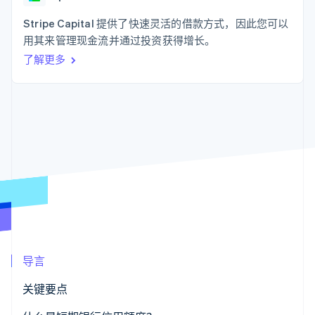
支付成功率优
Stripe Sigma
产品路线图
SaaS
化
自定义报告
Sessions 年度大会
Stripe Capital 提供了快速灵活的借款方式，因此您可以
Link
Data Pipeline
招聘
用其来管理现金流并通过投资获得增长。
加速结账
数据同步
资讯中心
资源
了解更多
Stripe Press
按行业
应用集成
AI 企业
代码示例
更多
创作者经济
开发者博客
联系
Product roadmap
游戏
API 状态
了解未来规划
酒店、旅游与休闲
联系销售
保险
Radar
成为合作伙伴
媒体与娱乐
欺诈防范
非营利组织
Atlas
专业服务
初创企业注册
公共部门
零售
Climate
碳移除
导言
生态系统
关键要点
合作伙伴
Stripe App Marketplace
Stripe Sessions 2026