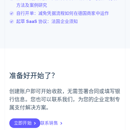
卢森堡
方法及案例研究
Français
Deutsch
English
自行开单：减免凭据流程如何在德国商家中运作
罗马尼亚
起草 SaaS 协议：法国企业须知
English
马尔他
English
马来西亚
English
简体中文
美国
English
Español
简体中文
墨西哥
Español
English
准备好开始了？
挪威
English
葡萄牙
创建账户即可开始收款，无需签署合同或填写银
Português
English
行信息。您也可以联系我们，为您的企业定制专
日本
日本語
English
属支付解决方案。
瑞典
Svenska
English
瑞士
立即开始
联系销售
Deutsch
Français
Italiano
English