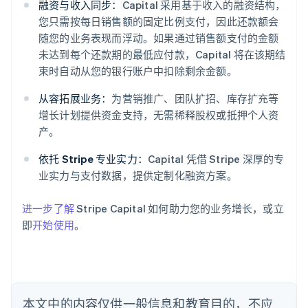
融资与收入同步：
Capital 采用基于收入的融资结构，
您只需按每日销售额的固定比例支付，因此还款额会
随您的业务表现而浮动。如果通过销售额支付的金额
未达到每个还款期的最低应付款，Capital 将在该期结
阿联酋
束时自动从您的银行账户中扣除剩余金额。
English
爱尔兰
从容拓展业务：
为营销推广、团队扩招、库存扩充等
English
增长计划提供资金支持，无需稀释股权或抵押个人资
爱沙尼亚
产。
English
奥地利
依托 Stripe 专业实力：
Capital 凭借 Stripe 深厚的专
Deutsch
English
业实力与支付数据，提供定制化融资方案。
澳大利亚
English
巴西
进一步了解
Stripe Capital 如何助力您的业务增长，或立
Português
English
即
开始使用
。
保加利亚
English
比利时
Nederlands
Français
Deutsch
English
波兰
本文中的内容仅供一般信息和教育目的，不应
English