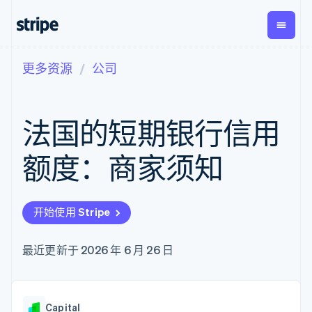
更多资源
公司
按企业阶段
文档
学习
支付
营收
资金管
平台
理
易市
大型企业
Stripe 文档
博客
Payments
Billing
初创企业
API 参考文档
客户案例
法国的短期银行信用
在线支付
经常性收入
Global
Conn
库与 SDK
指南
Payment links
Metronome
Payouts
Stripe Apps
按用量计费
平台
额度：商家须知
无代码支付
Subscriptions
向第三
按应用场景
Checkout
方打款
支持
预构建支付界
订阅管理
指南
智能体商务
面
Invoicing
加密货币
获取支持
一次性或定期
Elements
开始使用 Stripe
电子商务
接受线上付款
托管支持方案
灵活的 UI 组件
账单
嵌入式金融
实施预置结账流程
专业服务
Payment
Tax
财务自动化
构建平台或交易市场
最近更新于 2026 年 6 月 26 日
methods
销售税和增值
全球化企业
管理订阅
接入 125+ 种支
税自动化
应用内支付
提供按用量计费
付方式
Revenue
交易市场
发行稳定币支持的支付卡
Authorization
Recognition
公司
资金管理
通过智能体配置和管理服
Boost
会计自动化
Capital
平台
务