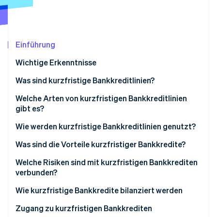
Betrugsprävention
Ecosystem
Atlas
Start-up-Gründung
Partner
Stripe App-Marktplatz
Climate
Einführung
CO₂-Entnahme
Wichtige Erkenntnisse
Identity
Online-Identitätsprüfung
Was sind kurzfristige Bankkreditlinien?
Was ist der Unterschied zwischen kurzfristigen
Welche Arten von kurzfristigen Bankkreditlinien
Bankkreditlinien und anderen Arten von
gibt es?
Kreditlinien?
Wie werden kurzfristige Bankkreditlinien genutzt?
Stripe-Sessions 2026
Was ist der Unterschied zwischen kurzfristigen
Erfahren Sie, wie Stripe Lösungen für die Wirts
Was sind die Vorteile kurzfristiger Bankkredite?
Bankkreditlinien und Bankkrediten?
Jetzt ansehen
Welche Risiken sind mit kurzfristigen Bankkrediten
verbunden?
Wie kurzfristige Bankkredite bilanziert werden
Zugang zu kurzfristigen Bankkrediten