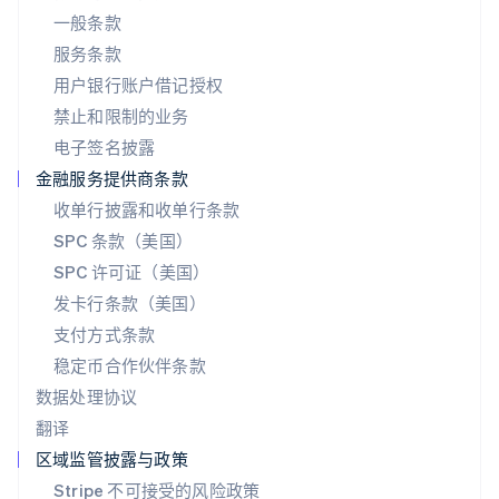
一般条款
Português
English
日本
服务条款
日本語
English
用户银行账户借记授权
瑞典
Svenska
English
禁止和限制的业务
瑞士
电子签名披露
Deutsch
Français
Italiano
English
塞浦路斯
金融服务提供商条款
English
收单行披露和收单行条款
斯洛伐克
SPC 条款（美国）
English
斯洛文尼亚
SPC 许可证（美国）
English
Italiano
发卡行条款（美国）
泰国
支付方式条款
ไทย
English
希腊
稳定币合作伙伴条款
English
数据处理协议
西班牙
翻译
Español
English
新加坡
区域监管披露与政策
English
简体中文
Stripe 不可接受的风险政策
新西兰