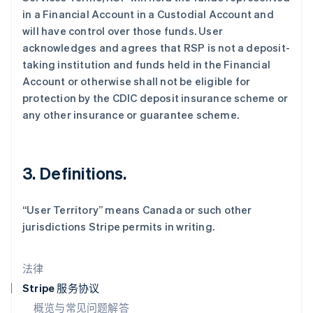
in a Financial Account in a Custodial Account and
English
Italiano
拉脱维亚
will have control over those funds. User
English
acknowledges and agrees that RSP is not a deposit-
立陶宛
taking institution and funds held in the Financial
English
Account or otherwise shall not be eligible for
列支敦士登
protection by the CDIC deposit insurance scheme or
Deutsch
English
卢森堡
any other insurance or guarantee scheme.
Français
Deutsch
English
罗马尼亚
English
马尔他
3. Definitions.
English
马来西亚
“User Territory” means Canada or such other
English
简体中文
jurisdictions Stripe permits in writing.
美国
English
Español
简体中文
墨西哥
法律
Español
English
挪威
Stripe 服务协议
English
概览与常见问题解答
葡萄牙