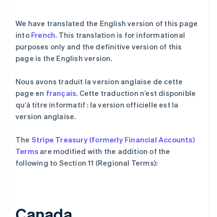
We have translated the English version of this page
into
French
. This translation is for informational
purposes only and the definitive version of this
page is the English version.
Nous avons traduit la version anglaise de cette
page en
français
. Cette traduction n’est disponible
qu’à titre informatif : la version officielle est la
version anglaise.
阿联酋
English
爱尔兰
The
Stripe Treasury (formerly Financial Accounts)
English
Terms
are modified with the addition of the
爱沙尼亚
following to Section 11 (Regional Terms):
English
奥地利
Deutsch
English
澳大利亚
English
Canada.
巴西