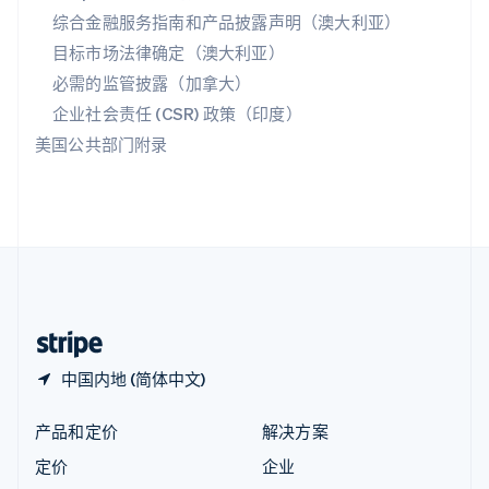
综合金融服务指南和产品披露声明（澳大利亚）
English
匈牙利
目标市场法律确定（澳大利亚）
English
必需的监管披露（加拿大）
意大利
Italiano
English
企业社会责任 (CSR) 政策（印度）
印度
美国公共部门附录
English
英国
English
直布罗陀
English
中国内地
简体中文
English
中国香港特别行政区
English
简体中文
中国内地 (简体中文)
产品和定价
解决方案
定价
企业