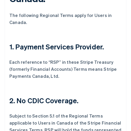
Português
English
保加利亚
The following Regional Terms apply for Users in
English
Canada.
比利时
Nederlands
Français
Deutsch
English
波兰
English
1. Payment Services Provider.
丹麦
English
德国
Each reference to “RSP” in these Stripe Treasury
Deutsch
English
(formerly Financial Accounts) Terms means Stripe
法国
Payments Canada, Ltd.
Français
English
芬兰
English
Svenska
荷兰
2. No CDIC Coverage.
Nederlands
English
加拿大
English
Français
Subject to Section 5.1 of the Regional Terms
捷克
applicable to Users in Canada of the Stripe Financial
English
Services Terms, RSP will hold the funds represented
克罗地亚