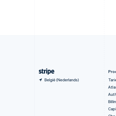
Cyprus
English
Denemarken
English
Duitsland
Deutsch
English
Estland
English
Finland
English
Svenska
Frankrijk
Français
English
Gibraltar
English
Pro
België (Nederlands)
Tar
Atla
Auth
Billi
Capi