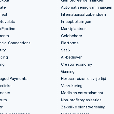
ckout
Geïntegreerde financiën
mate
Automatisering van financiën
nect
Internationaal zakendoen
ptovaluta
In-appbetalingen
 Pipeline
Marktplaatsen
ments
Geldbeheer
ncial Connections
Platforms
tity
SaaS
icing
AI-bedrijven
ing
Creator economy
Gaming
aged Payments
Horeca, reizen en vrije tijd
allinks
Verzekering
ments
Media en entertainment
outs
Non-profitorganisaties
ar
Zakelijke dienstverlening