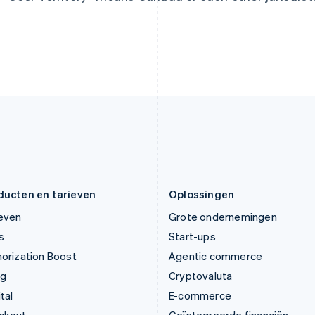
Italië
Noorwegen
Italiano
English
English
Japan
Oostenrijk
日本語
English
Deutsch
English
Kroatië
Polen
English
Italiano
English
Letland
Portugal
English
Português
English
Liechtenstein
Roemenië
Deutsch
English
English
Litouwen
Singapore
English
English
简体中文
Luxemburg
Slovenië
Français
Deutsch
English
English
Italiano
ducten en tarieven
Oplossingen
ieven
Grote ondernemingen
s
Start-ups
orization Boost
Agentic commerce
ng
Cryptovaluta
tal
E-commerce