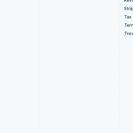
Rev
Stri
Tax
Term
Tre