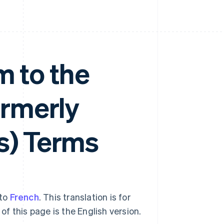
 to the
ormerly
s) Terms
nto
French
. This translation is for
of this page is the English version.