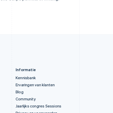
Verenigd Koninkrijk
English
Verenigde Arabische Emiraten
English
Verenigde Staten
English
Español
简体中文
Zweden
Svenska
English
Zwitserland
Deutsch
Français
Italiano
English
Informatie
Kennisbank
Ervaringen van klanten
Blog
Community
Jaarlijks congres Sessions