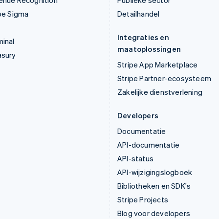
enue Recognition
Publieke sector
pe Sigma
Detailhandel
Integraties en
inal
maatoplossingen
asury
Stripe App Marketplace
Stripe Partner-ecosysteem
Zakelijke dienstverlening
Developers
Documentatie
API-documentatie
API-status
API-wijzigingslogboek
Bibliotheken en SDK's
Stripe Projects
Blog voor developers