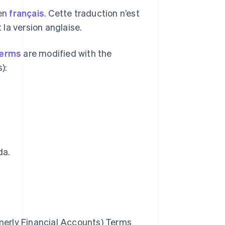
 en
français
. Cette traduction n’est
t la version anglaise.
Terms
are modified with the
):
da.
rmerly Financial Accounts) Terms