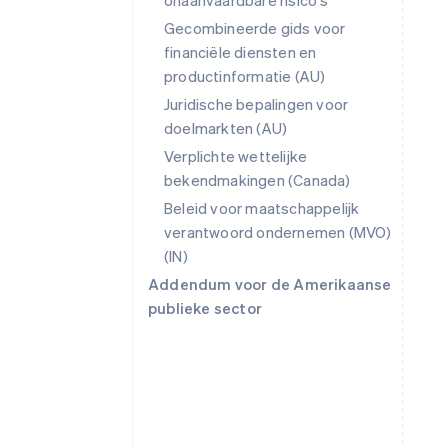
onaanvaardbare risico's
Gecombineerde gids voor
financiële diensten en
productinformatie (AU)
Juridische bepalingen voor
doelmarkten (AU)
Verplichte wettelijke
bekendmakingen (Canada)
Beleid voor maatschappelijk
verantwoord ondernemen (MVO)
Australië
(IN)
English
Addendum voor de Amerikaanse
België
publieke sector
Nederlands
Français
Deutsch
English
Brazilië
Português
English
Bulgarije
English
Canada
English
Français