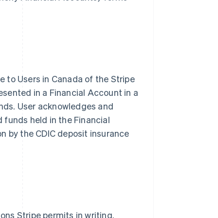
e to Users in Canada of the Stripe
esented in a Financial Account in a
funds. User acknowledges and
d funds held in the Financial
Slowakije
English
ion by the CDIC deposit insurance
Spanje
Español
English
Thailand
ไทย
English
Tsjechië
English
Vasteland van China
简体中文
English
ons Stripe permits in writing.