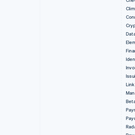
Che
Cli
Con
Cry
Data
Ele
Fina
Iden
Invo
Issu
Link
Man
Beta
Pay
Pay
Rad