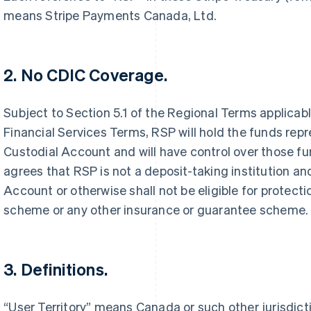
means Stripe Payments Canada, Ltd.
2. No CDIC Coverage.
Subject to Section 5.1 of the Regional Terms applicabl
Financial Services Terms, RSP will hold the funds repr
Custodial Account and will have control over those 
agrees that RSP is not a deposit-taking institution an
Griekenland
Maleisië
English
English
简体中文
Account or otherwise shall not be eligible for protect
Hongarije
Malta
scheme or any other insurance or guarantee scheme.
English
English
Hongkong SAR, China
Mexico
English
简体中文
Español
English
Ierland
Nederland
3. Definitions.
English
Nederlands
English
India
Nieuw-Zeeland
English
English
“User Territory” means Canada or such other jurisdicti