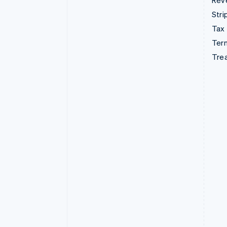
Rev
Stri
Tax
Term
Tre