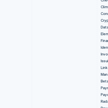
Che
Cli
Con
Cry
Data
Ele
Fina
Iden
Invo
Issu
Link
Man
Beta
Pay
Pay
Rad