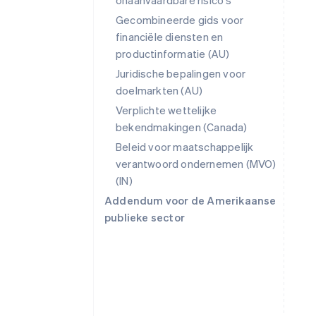
onaanvaardbare risico's
Gecombineerde gids voor
financiële diensten en
productinformatie (AU)
Juridische bepalingen voor
doelmarkten (AU)
Verplichte wettelijke
bekendmakingen (Canada)
Beleid voor maatschappelijk
verantwoord ondernemen (MVO)
Australië
(IN)
English
Addendum voor de Amerikaanse
België
publieke sector
Nederlands
Français
Deutsch
English
Brazilië
Português
English
Bulgarije
English
Canada
English
Français