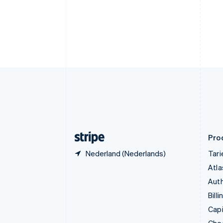
Cyprus
English
Denemarken
English
Duitsland
Deutsch
English
Estland
English
Finland
English
Svenska
Frankrijk
Français
English
Gibraltar
English
Pro
Nederland (Nederlands)
Tar
Atla
Auth
Billi
Capi