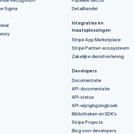
enue Recognition
Publieke sector
pe Sigma
Detailhandel
Integraties en
inal
maatoplossingen
asury
Stripe App Marketplace
Stripe Partner-ecosysteem
Zakelijke dienstverlening
Developers
Documentatie
API-documentatie
API-status
API-wijzigingslogboek
Bibliotheken en SDK's
Stripe Projects
Blog voor developers