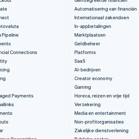
ckout
Geïntegreerde financiën
mate
Automatisering van financiën
nect
Internationaal zakendoen
ptovaluta
In-appbetalingen
 Pipeline
Marktplaatsen
ments
Geldbeheer
ncial Connections
Platforms
tity
SaaS
icing
AI-bedrijven
ing
Creator economy
Gaming
aged Payments
Horeca, reizen en vrije tijd
allinks
Verzekering
ments
Media en entertainment
outs
Non-profitorganisaties
ar
Zakelijke dienstverlening