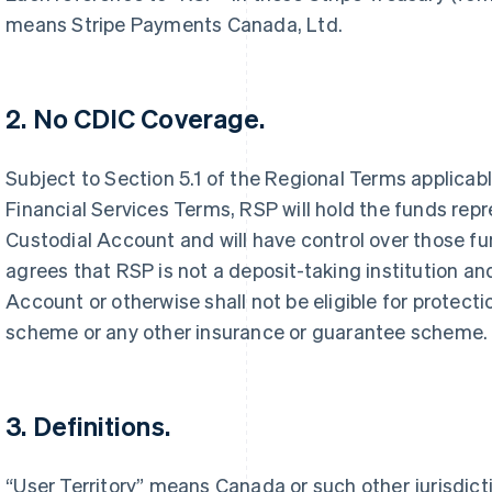
means Stripe Payments Canada, Ltd.
2. No CDIC Coverage.
Subject to Section 5.1 of the Regional Terms applicabl
Financial Services Terms, RSP will hold the funds repr
Custodial Account and will have control over those 
agrees that RSP is not a deposit-taking institution an
Griekenland
Maleisië
English
English
简体中文
Account or otherwise shall not be eligible for protect
Hongarije
Malta
scheme or any other insurance or guarantee scheme.
English
English
Hongkong SAR, China
Mexico
English
简体中文
Español
English
Ierland
Nederland
3. Definitions.
English
Nederlands
English
India
Nieuw-Zeeland
English
English
“User Territory” means Canada or such other jurisdicti