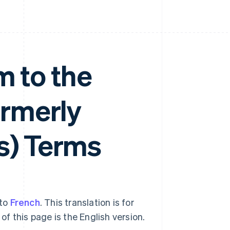
 to the
ormerly
s) Terms
nto
French
. This translation is for
of this page is the English version.