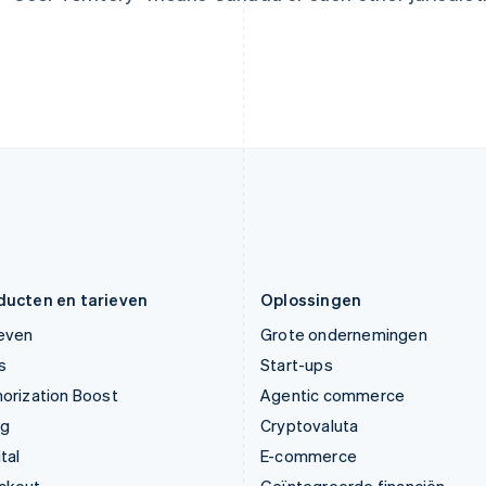
Italië
Noorwegen
Italiano
English
English
Japan
Oostenrijk
日本語
English
Deutsch
English
Kroatië
Polen
English
Italiano
English
Letland
Portugal
English
Português
English
Liechtenstein
Roemenië
Deutsch
English
English
Litouwen
Singapore
English
English
简体中文
Luxemburg
Slovenië
Français
Deutsch
English
English
Italiano
ducten en tarieven
Oplossingen
ieven
Grote ondernemingen
s
Start-ups
orization Boost
Agentic commerce
ng
Cryptovaluta
tal
E-commerce