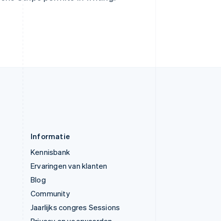
Verenigd Koninkrijk
English
Verenigde Arabische Emiraten
English
Verenigde Staten
English
Español
简体中文
Zweden
Svenska
English
Zwitserland
Deutsch
Français
Italiano
English
Informatie
Kennisbank
Ervaringen van klanten
Blog
Community
Jaarlijks congres Sessions