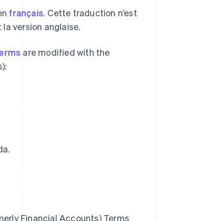
 en
français
. Cette traduction n’est
t la version anglaise.
Terms
are modified with the
):
da.
rmerly Financial Accounts) Terms