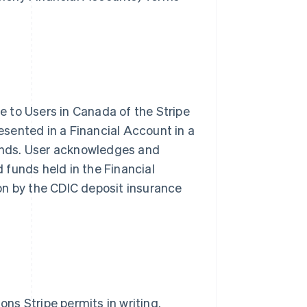
e to Users in Canada of the Stripe
esented in a Financial Account in a
funds. User acknowledges and
d funds held in the Financial
Slowakije
English
ion by the CDIC deposit insurance
Spanje
Español
English
Thailand
ไทย
English
Tsjechië
English
Vasteland van China
简体中文
English
ons Stripe permits in writing.