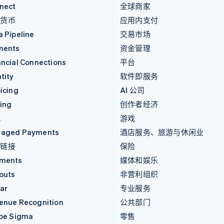
nect
全球商家
密货币
应用内支付
a Pipeline
交易市场
ments
资金管理
ancial Connections
平台
tity
软件即服务
icing
AI 公司
uing
创作者经济
k
游戏
aged Payments
酒店服务、旅游与休闲业
付链接
保险
ments
媒体和娱乐
outs
非营利组织
ar
专业服务
enue Recognition
公共部门
ipe Sigma
零售