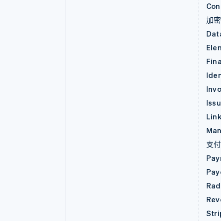
Con
加
Dat
Ele
Fin
Iden
Invo
Iss
Lin
Man
支
Pay
Pay
Rad
Rev
Str