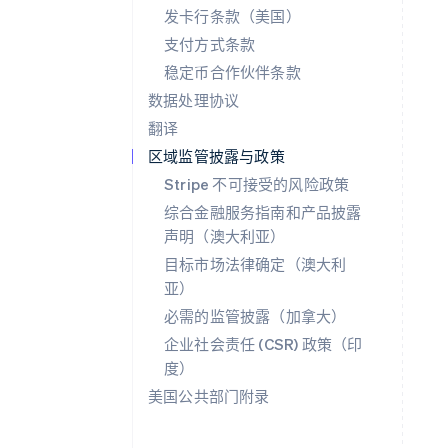
发卡行条款（美国）
支付方式条款
稳定币合作伙伴条款
数据处理协议
翻译
区域监管披露与政策
Stripe 不可接受的风险政策
阿联酋
综合金融服务指南和产品披露
English
声明（澳大利亚）
爱尔兰
目标市场法律确定（澳大利
English
爱沙尼亚
亚）
English
必需的监管披露（加拿大）
奥地利
企业社会责任 (CSR) 政策（印
Deutsch
English
澳大利亚
度）
English
美国公共部门附录
巴西
Português
English
保加利亚