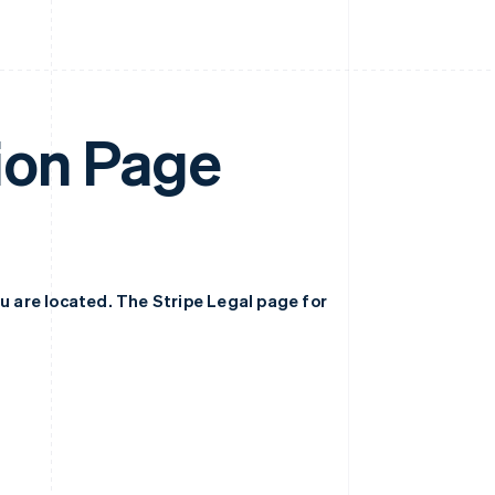
ion Page
ou are located. The Stripe Legal page for