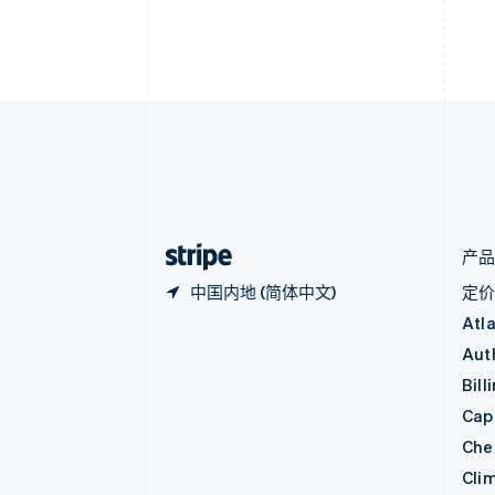
English
比利时
Nederlands
Français
Deutsch
English
波兰
English
丹麦
English
德国
Deutsch
English
法国
Français
English
产
中国内地 (简体中文)
定
Atl
Aut
Bill
Capi
Che
Cli