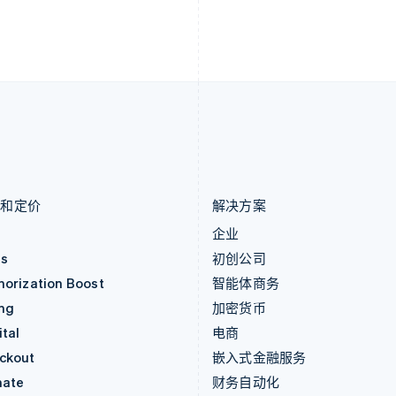
English
Deutsch
Français
Italiano
Englis
列支敦士登
塞浦路斯
Deutsch
English
English
卢森堡
斯洛伐克
Français
Deutsch
English
English
罗马尼亚
斯洛文尼亚
English
English
Italiano
马尔他
泰国
English
ไทย
English
马来西亚
希腊
English
简体中文
English
品和定价
解决方案
价
企业
as
初创公司
horization Boost
智能体商务
ing
加密货币
tal
电商
ckout
嵌入式金融服务
mate
财务自动化