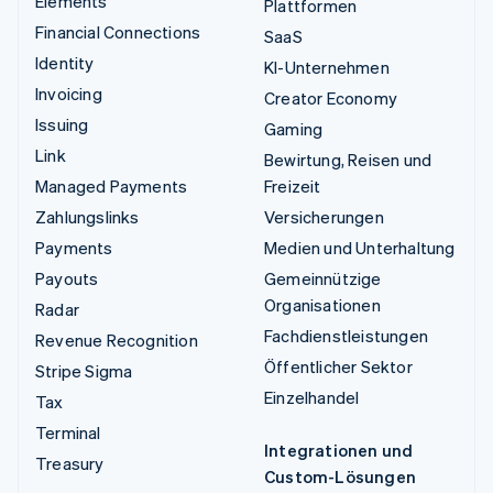
Elements
Plattformen
Financial Connections
SaaS
Identity
KI-Unternehmen
Invoicing
Creator Economy
Issuing
Gaming
Link
Bewirtung, Reisen und
Managed Payments
Freizeit
Zahlungslinks
Versicherungen
Payments
Medien und Unterhaltung
Payouts
Gemeinnützige
Organisationen
Radar
Fachdienstleistungen
Revenue Recognition
Öffentlicher Sektor
Stripe Sigma
Einzelhandel
Tax
Terminal
Integrationen und
Treasury
Custom-Lösungen