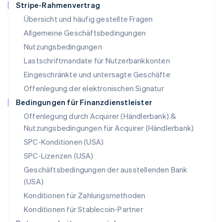
Stripe-Rahmenvertrag
Mexiko
Übersicht und häufig gestellte Fragen
Español
English
Neuseeland
Allgemeine Geschäftsbedingungen
English
Nutzungsbedingungen
Niederlande
Lastschriftmandate für Nutzerbankkonten
Nederlands
English
Norwegen
Eingeschränkte und untersagte Geschäfte
English
Offenlegung der elektronischen Signatur
Österreich
Deutsch
English
Bedingungen für Finanzdienstleister
Polen
Offenlegung durch Acquirer (Händlerbank) &
English
Nutzungsbedingungen für Acquirer (Händlerbank)
Portugal
Português
English
SPC-Konditionen (USA)
Rumänien
SPC-Lizenzen (USA)
English
Schweden
Geschäftsbedingungen der ausstellenden Bank
Svenska
English
(USA)
Schweiz
Konditionen für Zahlungsmethoden
Deutsch
Français
Italiano
English
Singapur
Konditionen für Stablecoin-Partner
English
简体中文