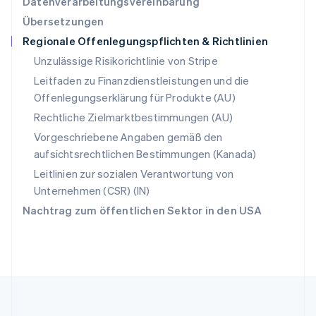
Datenverarbeitungsvereinbarung
Slowakei
Übersetzungen
English
Regionale Offenlegungspflichten & Richtlinien
Slowenien
English
Italiano
Unzulässige Risikorichtlinie von Stripe
Sonderverwaltungsregion Hongkong,
Leitfaden zu Finanzdienstleistungen und die
China
Offenlegungserklärung für Produkte (AU)
English
简体中文
Spanien
Rechtliche Zielmarktbestimmungen (AU)
Español
English
Vorgeschriebene Angaben gemäß den
Thailand
aufsichtsrechtlichen Bestimmungen (Kanada)
ไทย
English
Tschechische Republik
Leitlinien zur sozialen Verantwortung von
English
Unternehmen (CSR) (IN)
Ungarn
Nachtrag zum öffentlichen Sektor in den USA
English
Vereinigte Arabische Emirate
English
Vereinigte Staaten
English
Español
简体中文
Vereinigtes Königreich
English
Zypern