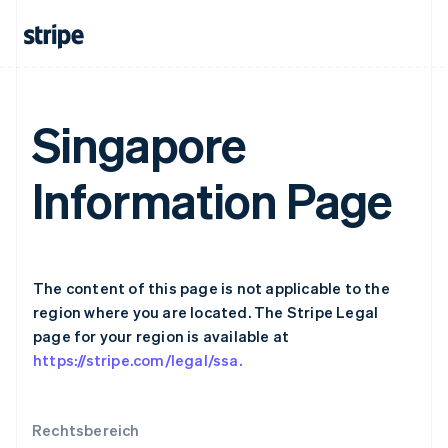
English
Irland
English
Italien
Italiano
English
Japan
Singapore
日本語
English
Kanada
English
Français
Information Page
Kroatien
English
Italiano
Lettland
English
Liechtenstein
Deutsch
English
The content of this page is not applicable to the
Litauen
region where you are located. The Stripe Legal
English
page for your region is available at
Luxemburg
https://stripe.com/legal/ssa.
Français
Deutsch
English
Malaysia
English
简体中文
Malta
Rechtsbereich
English