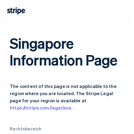
English
Irland
English
Italien
Italiano
English
Japan
Singapore
日本語
English
Kanada
English
Français
Information Page
Kroatien
English
Italiano
Lettland
English
Liechtenstein
Deutsch
English
The content of this page is not applicable to the
Litauen
region where you are located. The Stripe Legal
English
page for your region is available at
Luxemburg
https://stripe.com/legal/ssa.
Français
Deutsch
English
Malaysia
English
简体中文
Malta
Rechtsbereich
English