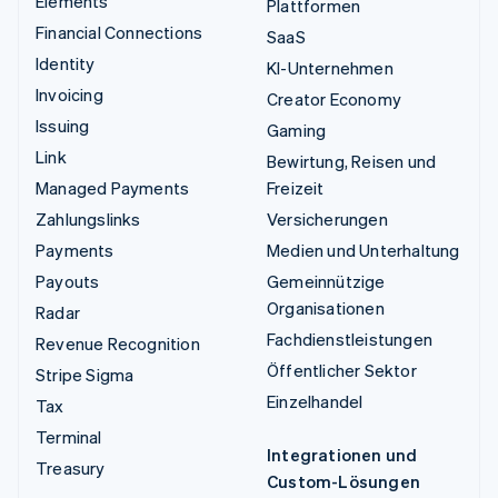
Elements
Plattformen
Financial Connections
SaaS
Identity
KI-Unternehmen
Invoicing
Creator Economy
Issuing
Gaming
Link
Bewirtung, Reisen und
Managed Payments
Freizeit
Zahlungslinks
Versicherungen
Payments
Medien und Unterhaltung
Payouts
Gemeinnützige
Organisationen
Radar
Fachdienstleistungen
Revenue Recognition
Öffentlicher Sektor
Stripe Sigma
Einzelhandel
Tax
Terminal
Integrationen und
Treasury
Custom-Lösungen