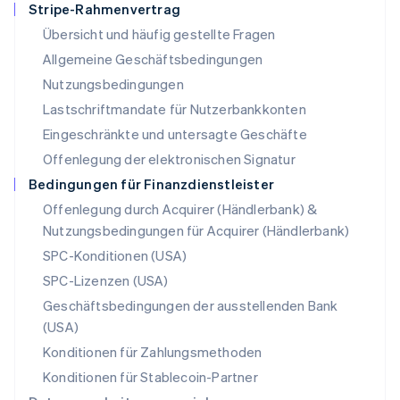
Stripe-Rahmenvertrag
Mexiko
Übersicht und häufig gestellte Fragen
Español
English
Neuseeland
Allgemeine Geschäftsbedingungen
English
Nutzungsbedingungen
Niederlande
Lastschriftmandate für Nutzerbankkonten
Nederlands
English
Norwegen
Eingeschränkte und untersagte Geschäfte
English
Offenlegung der elektronischen Signatur
Österreich
Deutsch
English
Bedingungen für Finanzdienstleister
Polen
Offenlegung durch Acquirer (Händlerbank) &
English
Nutzungsbedingungen für Acquirer (Händlerbank)
Portugal
Português
English
SPC-Konditionen (USA)
Rumänien
SPC-Lizenzen (USA)
English
Schweden
Geschäftsbedingungen der ausstellenden Bank
Svenska
English
(USA)
Schweiz
Konditionen für Zahlungsmethoden
Deutsch
Français
Italiano
English
Singapur
Konditionen für Stablecoin-Partner
English
简体中文