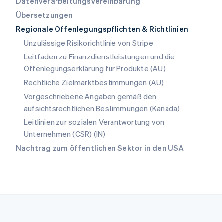
Datenverarbeitungsvereinbarung
Slowakei
Übersetzungen
English
Regionale Offenlegungspflichten & Richtlinien
Slowenien
English
Italiano
Unzulässige Risikorichtlinie von Stripe
Sonderverwaltungsregion Hongkong,
Leitfaden zu Finanzdienstleistungen und die
China
Offenlegungserklärung für Produkte (AU)
English
简体中文
Spanien
Rechtliche Zielmarktbestimmungen (AU)
Español
English
Vorgeschriebene Angaben gemäß den
Thailand
aufsichtsrechtlichen Bestimmungen (Kanada)
ไทย
English
Tschechische Republik
Leitlinien zur sozialen Verantwortung von
English
Unternehmen (CSR) (IN)
Ungarn
Nachtrag zum öffentlichen Sektor in den USA
English
Vereinigte Arabische Emirate
English
Vereinigte Staaten
English
Español
简体中文
Vereinigtes Königreich
English
Zypern