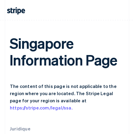
English
Espagne
Español
English
Estonie
English
États-Unis
Singapore
English
Español
简体中文
Finlande
English
Svenska
Information Page
France
Français
English
Gibraltar
English
Grèce
The content of this page is not applicable to the
English
Hongrie
region where you are located. The Stripe Legal
English
page for your region is available at
Inde
https://stripe.com/legal/ssa.
English
Irlande
English
Italie
Juridique