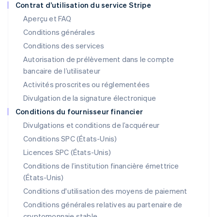
Italiano
English
Contrat d’utilisation du service Stripe
Japon
Aperçu et FAQ
日本語
English
Conditions générales
Lettonie
English
Conditions des services
Liechtenstein
Autorisation de prélèvement dans le compte
Deutsch
English
bancaire de l’utilisateur
Lituanie
English
Activités proscrites ou réglementées
Luxembourg
Divulgation de la signature électronique
Français
Deutsch
English
Malaisie
Conditions du fournisseur financier
English
简体中文
Divulgations et conditions de l’acquéreur
Malte
Conditions SPC (États-Unis)
English
Mexique
Licences SPC (États-Unis)
Español
English
Conditions de l’institution financière émettrice
Norvège
(États-Unis)
English
Nouvelle-Zélande
Conditions d'utilisation des moyens de paiement
English
Conditions générales relatives au partenaire de
Pays-Bas
cryptomonnaie stable