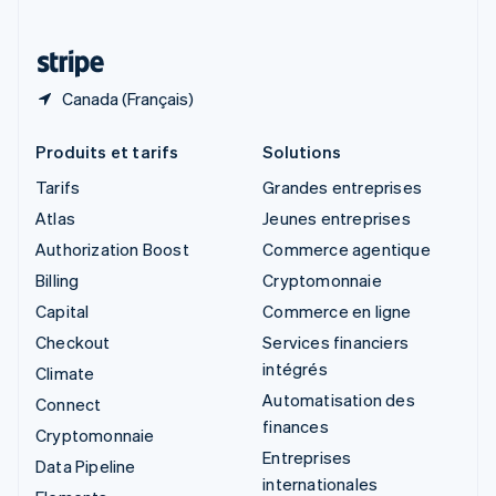
Deutsch
Français
Italiano
English
Thaïlande
ไทย
English
Canada (Français)
Produits et tarifs
Solutions
Tarifs
Grandes entreprises
Atlas
Jeunes entreprises
Authorization Boost
Commerce agentique
Billing
Cryptomonnaie
Capital
Commerce en ligne
Checkout
Services financiers
intégrés
Climate
Automatisation des
Connect
finances
Cryptomonnaie
Entreprises
Data Pipeline
internationales