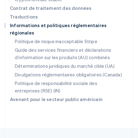
Nederlands
English
Pologne
Contrat de traitement des données
English
Traductions
Portugal
Informations et politiques réglementaires
Português
English
régionales
RAS de Hong Kong, Chine
English
简体中文
Politique de risque inacceptable Stripe
République tchèque
Guide des services financiers et déclarations
English
d’information sur les produits (AU) combinés
Roumanie
English
Déterminations juridiques du marché cible (UA)
Royaume-Uni
Divulgations réglementaires obligatoires (Canada)
English
Singapour
Politique de responsabilité sociale des
English
简体中文
entreprises (RSE) (IN)
Slovaquie
Avenant pour le secteur public américain
English
Slovénie
English
Italiano
Suède
Svenska
English
Suisse