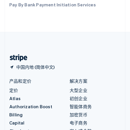
印度
Pay By Bank Payment Initiation Services
English
英国
English
直布罗陀
English
中国内地
简体中文
English
中国香港特别行政区
English
简体中文
中国内地 (简体中文)
产品和定价
解决方案
定价
大型企业
Atlas
初创企业
Authorization Boost
智能体商务
Billing
加密货币
Capital
电子商务