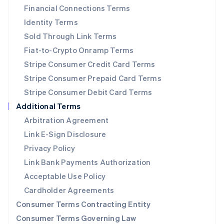
瑞士
Financial Connections Terms
Deutsch
Français
Italiano
English
塞浦路斯
Identity Terms
English
Sold Through Link Terms
斯洛伐克
Fiat-to-Crypto Onramp Terms
English
斯洛文尼亚
Stripe Consumer Credit Card Terms
English
Italiano
Stripe Consumer Prepaid Card Terms
泰国
Stripe Consumer Debit Card Terms
ไทย
English
希腊
Additional Terms
English
Arbitration Agreement
西班牙
Link E-Sign Disclosure
Español
English
新加坡
Privacy Policy
English
简体中文
Link Bank Payments Authorization
新西兰
Acceptable Use Policy
English
匈牙利
Cardholder Agreements
English
Consumer Terms Contracting Entity
意大利
Italiano
English
Consumer Terms Governing Law