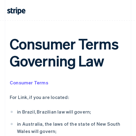
Consumer Terms
阿联酋
English
爱尔兰
Governing Law
English
爱沙尼亚
English
奥地利
Consumer Terms
Deutsch
English
澳大利亚
English
For Link, if you are located:
巴西
Português
English
in Brazil, Brazilian law will govern;
保加利亚
English
in Australia, the laws of the state of New South
比利时
Wales will govern;
Nederlands
Français
Deutsch
English