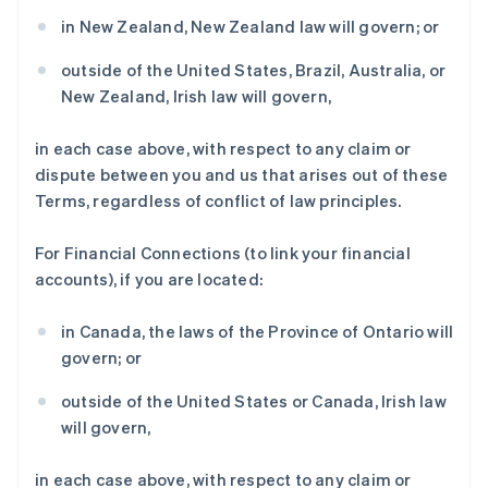
波兰
in New Zealand, New Zealand law will govern; or
English
丹麦
outside of the United States, Brazil, Australia, or
English
德国
New Zealand, Irish law will govern,
Deutsch
English
法国
in each case above, with respect to any claim or
Français
English
dispute between you and us that arises out of these
芬兰
Terms, regardless of conflict of law principles.
English
Svenska
荷兰
For Financial Connections (to link your financial
Nederlands
English
加拿大
accounts), if you are located:
English
Français
捷克
in Canada, the laws of the Province of Ontario will
English
govern; or
克罗地亚
English
Italiano
outside of the United States or Canada, Irish law
拉脱维亚
will govern,
English
立陶宛
English
in each case above, with respect to any claim or