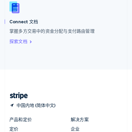
新西兰
English
匈牙利
English
Connect 文档
意大利
掌握多方交易中的资金分配与支付路由管理
Italiano
English
印度
探索文档
English
英国
English
直布罗陀
English
中国内地
简体中文
English
中国香港特别行政区
English
简体中文
中国内地 (简体中文)
产品和定价
解决方案
定价
企业