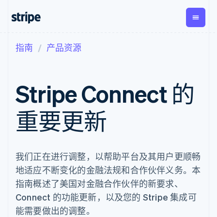
指南
产品资源
按企业阶段
文档
学习
支付
营收
资金管
平台
理
易市
大型企业
Stripe 文档
博客
Payments
Billing
初创企业
API 参考文档
客户案例
Stripe Connect 的
在线支付
经常性收入
Global
Conn
库与 SDK
指南
Payment links
Metronome
Payouts
Stripe Apps
按用量计费
平台
重要更新
无代码支付
Subscriptions
向第三
按应用场景
Checkout
方打款
支持
预构建支付界
订阅管理
指南
智能体商务
面
Invoicing
加密货币
获取支持
一次性或定期
Elements
电子商务
接受线上付款
管理支持方案
我们正在进行调整，以帮助平台及其用户更顺畅
灵活的 UI 组件
账单
嵌入式金融
实施预建结账流程
专业服务
支付方式
Tax
地适应不断变化的金融法规和合作伙伴义务。本
财务自动化
构建平台或交易市场
Access to
销售税和增值
全球化企业
管理订阅
指南概述了美国对金融合作伙伴的新要求、
125+
税自动化
应用内支付
提供按用量计费
Authorization
Revenue
Connect 的功能更新，以及您的 Stripe 集成可
交易市场
发行稳定币支持的支付卡
Boost
Recognition
公司
资金管理
使用代理预配和管理服务
能需要做出的调整。
支付成功率优
会计自动化
平台