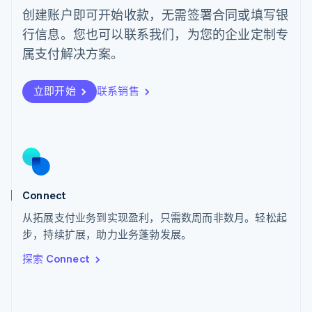
葡萄牙
创建账户即可开始收款，无需签署合同或填写银
Português
English
行信息。您也可以联系我们，为您的企业定制专
日本
日本語
English
属支付解决方案。
瑞典
Svenska
English
瑞士
立即开始
联系销售
Deutsch
Français
Italiano
English
塞浦路斯
English
斯洛伐克
English
斯洛文尼亚
English
Italiano
Connect
泰国
ไทย
English
从拓展支付业务到实现盈利，只需数周而非数月。轻松起
希腊
步，持续扩展，助力业务蓬勃发展。
English
探索 Connect
西班牙
Español
English
新加坡
English
简体中文