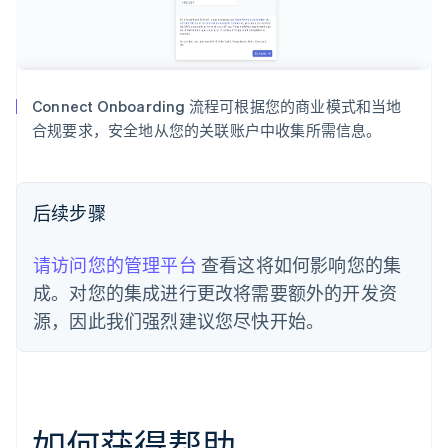
巴西
Português
English
保加利亚
English
比利时
Connect Onboarding 流程可根据您的商业模式和当地
Nederlands
Français
Deutsch
English
波兰
合规要求，安全地从您的关联账户中收集所需信息。
English
丹麦
English
德国
后续步骤
Deutsch
English
法国
请访问您的管理平台
查看这将如何影响您的集
Français
English
成。对您的集成进行更改将需要额外的开发资
芬兰
源，因此我们强烈建议您尽快开始。
English
Svenska
荷兰
Nederlands
English
加拿大
English
Français
捷克
如何获得帮助
English