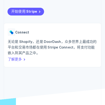
化
Stripe Sigma
产品路线图
SaaS
自定义报告
Link
Sessions 年度大会
加速结账
Data Pipeline
开始使用 Stripe
招聘
数据同步
资源
新闻编辑室
Stripe Press
按行业
应用程序集成
代码示例
Connect
AI 企业
开发者博客
更多
创作者经济
API 状态
联系
Product roadmap
游戏
无论是 Shopify，还是 DoorDash，众多世界上最成功的
了解未来规划
酒店、旅游与休闲
联系销售
平台和交易市场都在使用 Stripe Connect，将支付功能
保险
Radar
成为合作伙伴
嵌入到其产品之中。
媒体与娱乐
欺诈防范
非营利组织
了解更多
Atlas
专业服务
初创企业注册
公共部门
零售
Climate
碳移除
生态系统
合作伙伴
Stripe App Marketplace
Stripe Sessions 2026