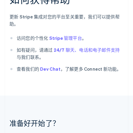
克罗地亚
English
Italiano
拉脱维亚
更新 Stripe 集成对您的平台至关重要，我们可以提供帮
English
助。
立陶宛
English
访问您的个性化
Stripe 管理平台
。
列支敦士登
Deutsch
English
如有疑问，请通过
24/7 聊天、电话和电子邮件支持
卢森堡
Français
Deutsch
English
与我们联系。
罗马尼亚
English
查看我们的
Dev Chat
，了解更多 Connect 新功能。
马尔他
English
马来西亚
English
简体中文
美国
English
Español
简体中文
墨西哥
Español
English
准备好开始了？
挪威
English