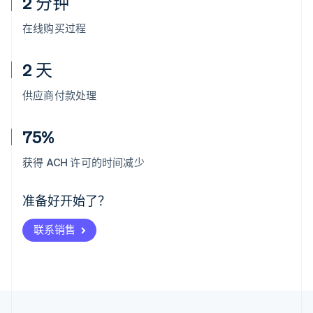
2 分钟
在线购买过程
2 天
供应商付款处理
75%
阿联酋
English
获得 ACH 许可的时间减少
爱尔兰
English
爱沙尼亚
准备好开始了？
English
奥地利
联系销售
Deutsch
English
澳大利亚
English
巴西
Português
English
保加利亚