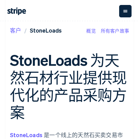
客户
StoneLoads
概览
所有客户故事
按企业阶段
文档
学习
支付
营收
资金管
平台
理
易市
大型企业
Stripe 文档
博客
Payments
Billing
初创企业
API 参考文档
客户案例
StoneLoads 为天
在线支付
经常性收入
Global
Conn
库与 SDK
指南
Payment links
Metronome
Payouts
Stripe Apps
按用量计费
平台
然石材行业提供现
无代码支付
Subscriptions
向第三
按应用场景
Checkout
方打款
支持
预构建支付界
订阅管理
指南
智能体商务
代化的产品采购方
面
Invoicing
加密货币
获取支持
一次性或定期
Elements
电子商务
接受线上付款
托管支持方案
灵活的 UI 组件
账单
嵌入式金融
实施预置结账流程
专业服务
案
Payment
Tax
财务自动化
构建平台或交易市场
methods
销售税和增值
全球化企业
管理订阅
接入 125+ 种支
税自动化
应用内支付
提供按用量计费
付方式
Revenue
交易市场
发行稳定币支持的支付卡
Authorization
Recognition
公司
资金管理
通过智能体配置和管理服
StoneLoads
Boost
是一个线上的天然石买卖交易市
会计自动化
平台
务