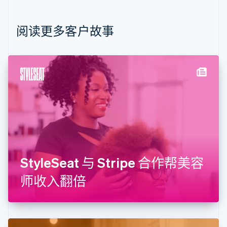
English
比利时
Nederlands
Français
Deutsch
English
阅读更多客户故事
波兰
English
丹麦
English
德国
Deutsch
English
法国
Français
English
芬兰
English
Svenska
荷兰
Nederlands
English
StyleSeat 与 Stripe 合作帮美容
加拿大
English
Français
师收入翻倍
捷克
English
克罗地亚
English
Italiano
拉脱维亚