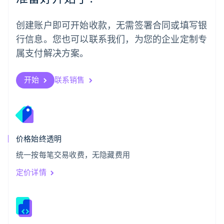
日本語
English
瑞典
创建账户即可开始收款，无需签署合同或填写银
Svenska
English
瑞士
行信息。您也可以联系我们，为您的企业定制专
Deutsch
Français
Italiano
English
属支付解决方案。
塞浦路斯
English
斯洛伐克
开始
联系销售
English
斯洛文尼亚
English
Italiano
泰国
ไทย
English
希腊
价格始终透明
English
统一按每笔交易收费，无隐藏费用
西班牙
Español
English
定价详情
新加坡
English
简体中文
新西兰
English
匈牙利