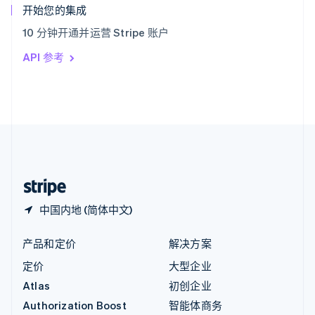
English
开始您的集成
意大利
10 分钟开通并运营 Stripe 账户
Italiano
English
印度
API 参考
English
英国
English
直布罗陀
English
中国内地
简体中文
English
中国香港特别行政区
English
简体中文
中国内地 (简体中文)
产品和定价
解决方案
定价
大型企业
Atlas
初创企业
Authorization Boost
智能体商务