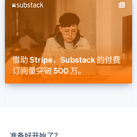
English
立陶宛
English
列支敦士登
Deutsch
English
卢森堡
Français
Deutsch
English
罗马尼亚
English
借助 Stripe，Substack 的付费
马尔他
English
订阅量突破 500 万。
马来西亚
English
简体中文
美国
English
Español
简体中文
墨西哥
Español
English
挪威
English
葡萄牙
Português
English
准备好开始了？
日本