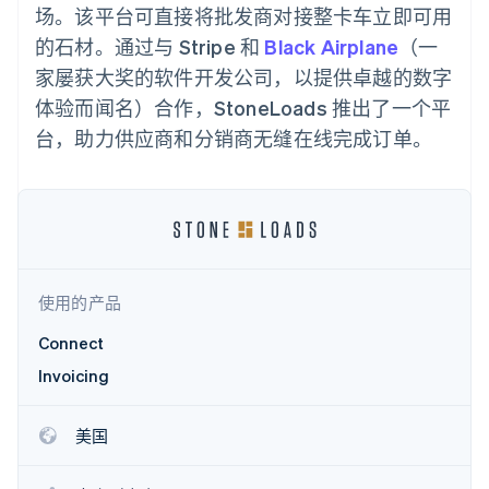
支付成功率优
Stripe Sigma
产品路线图
场。该平台可直接将批发商对接整卡车立即可用
SaaS
化
自定义报告
Sessions 年度大会
的石材。通过与 Stripe 和
Link
Data Pipeline
Black Airplane
（一
招聘
加速结账
数据同步
资讯中心
家屡获大奖的软件开发公司，以提供卓越的数字
资源
Stripe Press
体验而闻名）合作，StoneLoads 推出了一个平
按行业
应用集成
台，助力供应商和分销商无缝在线完成订单。
AI 企业
代码示例
更多
创作者经济
开发者博客
联系
Product roadmap
游戏
API 状态
了解未来规划
酒店、旅游与休闲
联系销售
保险
Radar
成为合作伙伴
媒体与娱乐
欺诈防范
非营利组织
Atlas
专业服务
使用的产品
初创企业注册
公共部门
零售
Climate
Connect
碳移除
Invoicing
生态系统
美国
合作伙伴
Stripe App Marketplace
Stripe Sessions 2026