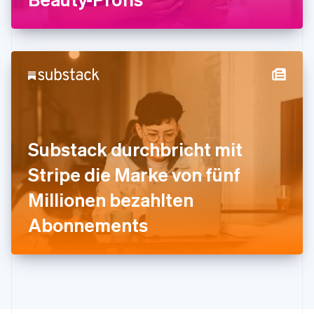
Italien
Italiano
English
Japan
日本語
English
Kanada
English
Français
Kroatien
English
Italiano
Lettland
English
Substack durchbricht mit
Liechtenstein
Deutsch
English
Stripe die Marke von fünf
Litauen
Millionen bezahlten
English
Luxemburg
Abonnements
Français
Deutsch
English
Malaysia
English
简体中文
Malta
English
Mexiko
Español
English