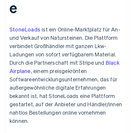
e
Data Pipeline
Geldmanagement
Marktplatz auf
Zugriff auf mehr als
Datensynchronisierung
Produkt-Roadmap
Plattformen
Grundlagen der
125
Stripe Sessions
SaaS
Abonnementverwaltung
Terminal
Karriere
Zahlungen vor Ort
Newsroom
So setzen Sie
StoneLoads
ist ein Online-Marktplatz für An-
Authorization
Stripe Press
nutzungsbasierte
Boost
Abrechnung um
und Verkauf von Natursteinen. Die Plattform
Nach Branche
Optimierung der
Stablecoin-gestützte
verbindet Großhändler mit ganzen Lkw-
Autorisierungsraten
Karten ausgeben: So
Link
KI-Unternehmen
Kontakt
geht´s
Ladungen von sofort verfügbarem Material.
Beschleunigter
Creator Economy
Bereitstellung und
Durch die Partnerschaft mit Stripe und
Bezahlvorgang
Black
Gaming
Verwaltung von
Sales-Team
Financial
Bewirtung, Reisen und
Diensten mit Agenten
kontaktieren
Airplane
, einem preisgekrönten
Connections
Freizeit
Partner werden
Verbundene
Versicherungen
Softwareentwicklungsunternehmen, das für
Medien und
Finanzdaten
außergewöhnliche digitale Erfahrungen
Unterhaltung
Ressourcen
Gemeinnützige
bekannt ist, hat StoneLoads eine Plattform
Organisationen
gestartet, auf der Anbieter und Händler/innen
Fachdienstleistungen
App-Integrationen
Mehr
Öffentlicher Sektor
Code-Beispiele
nahtlos Bestellungen online vornehmen
Product roadmap
Einzelhandel
Entwickler-Blog
können.
Ausblick
API-Status
Radar