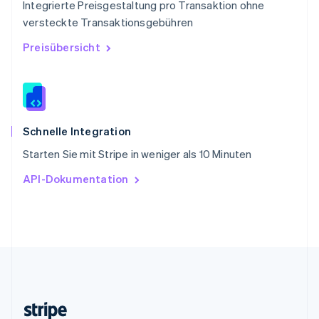
Integrierte Preisgestaltung pro Transaktion ohne
Slowenien
versteckte Transaktionsgebühren
English
Italiano
Sonderverwaltungsregion Hongkong,
Preisübersicht
China
English
简体中文
Spanien
Español
English
Thailand
ไทย
English
Schnelle Integration
Tschechische Republik
Starten Sie mit Stripe in weniger als 10 Minuten
English
Ungarn
API-Dokumentation
English
Vereinigte Arabische Emirate
English
Vereinigte Staaten
English
Español
简体中文
Vereinigtes Königreich
English
Zypern
English