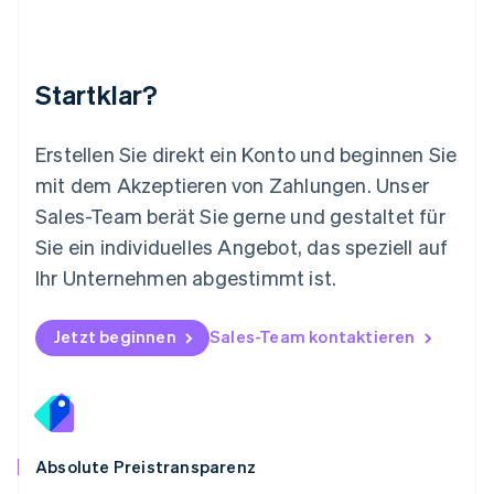
Neuseeland
English
Niederlande
Nederlands
English
Startklar?
Norwegen
English
Österreich
Erstellen Sie direkt ein Konto und beginnen Sie
Deutsch
English
mit dem Akzeptieren von Zahlungen. Unser
Polen
Sales-Team berät Sie gerne und gestaltet für
English
Portugal
Sie ein individuelles Angebot, das speziell auf
Português
English
Ihr Unternehmen abgestimmt ist.
Rumänien
English
Schweden
Jetzt beginnen
Sales-Team kontaktieren
Svenska
English
Schweiz
Deutsch
Français
Italiano
English
Singapur
English
简体中文
Slowakei
Absolute Preistransparenz
English