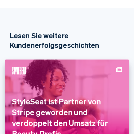
Bulgarien
English
Dänemark
English
Deutschland
Lesen Sie weitere
Deutsch
English
Estland
Kundenerfolgsgeschichten
English
Festlandchina
简体中文
English
Finnland
English
Svenska
Frankreich
Français
English
Gibraltar
English
StyleSeat ist Partner von
Griechenland
English
Stripe geworden und
Indien
verdoppelt den Umsatz für
English
Irland
Beauty-Profis
English