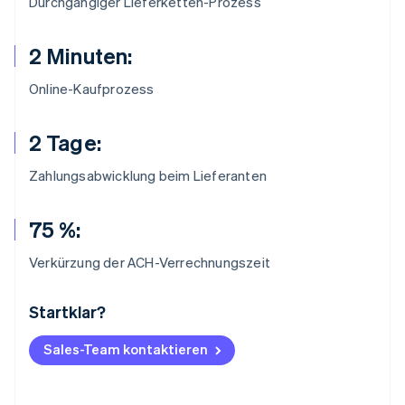
Durchgängiger Lieferketten-Prozess
2 Minuten:
Online-Kaufprozess
2 Tage:
Zahlungsabwicklung beim Lieferanten
75 %:
Verkürzung der ACH-Verrechnungszeit
Startklar?
Australien
English
Belgien
Sales-Team kontaktieren
Nederlands
Français
Deutsch
English
Brasilien
Português
English