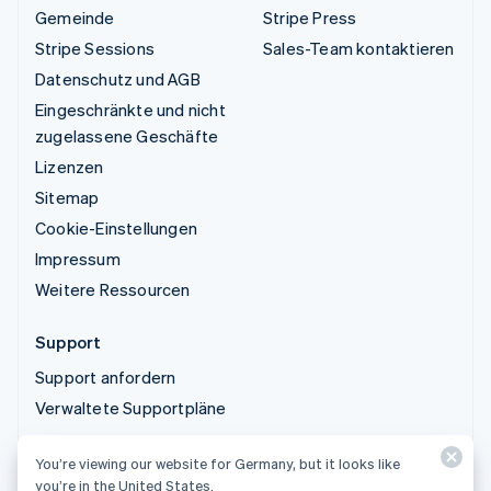
Gemeinde
Stripe Press
Stripe Sessions
Sales-Team kontaktieren
Datenschutz und AGB
Eingeschränkte und nicht
zugelassene Geschäfte
Lizenzen
Sitemap
Cookie-Einstellungen
Impressum
Weitere Ressourcen
Support
Support anfordern
Verwaltete Supportpläne
You’re viewing our website for Germany, but it looks like
© 2026 Stripe, LLC
you’re in the United States.