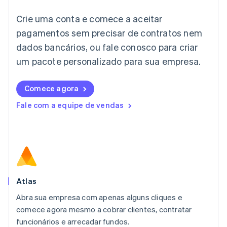
Itália
Crie uma conta e comece a aceitar
Italiano
English
Japão
pagamentos sem precisar de contratos nem
日本語
English
dados bancários, ou fale conosco para criar
Letônia
English
um pacote personalizado para sua empresa.
Liechtenstein
Deutsch
English
Comece agora
Lituânia
English
Fale com a equipe de vendas
Luxemburgo
Français
Deutsch
English
Malásia
English
简体中文
Malta
English
México
Español
English
Atlas
Noruega
Abra sua empresa com apenas alguns cliques e
English
comece agora mesmo a cobrar clientes, contratar
Nova Zelândia
English
funcionários e arrecadar fundos.