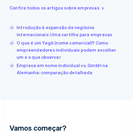
Eslovênia
Confira todos os artigos sobre empresas
English
Italiano
Espanha
Español
English
Introdução à expansão de negócios
Estados Unidos
internacionais: Uma cartilha para empresas
English
Español
简体中文
Estônia
O que é um Yagō (nome comercial)? Como
English
empreendedores individuais podem escolher
Finlândia
um e o que observar
English
Svenska
França
Empresa em nome individual vs. GmbH na
Français
English
Alemanha: comparação detalhada
Gibraltar
English
Grécia
English
Hungria
English
Índia
English
Irlanda
Vamos começar?
English