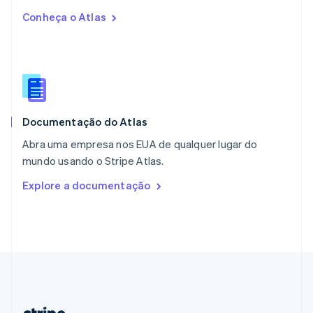
Países Baixos
Conheça o Atlas
Nederlands
English
Polônia
English
Portugal
Português
English
RAE de Hong Kong, China
English
简体中文
Documentação do Atlas
Reino Unido
English
Abra uma empresa nos EUA de qualquer lugar do
República Tcheca
mundo usando o Stripe Atlas.
English
Romênia
Explore a documentação
English
Singapura
English
简体中文
Suécia
Svenska
English
Suíça
Deutsch
Français
Italiano
English
Tailândia
ไทย
English