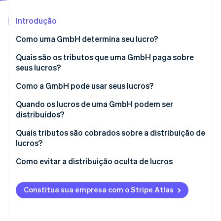
Introdução
Ecossistema
Como uma GmbH determina seu lucro?
Stripe Sessions 2026
Parceiros
Stripe App Marketplace
Veja como a Stripe está construindo a infraestrutura econô
Quais são os tributos que uma GmbH paga sobre
Assista agora
seus lucros?
Como a GmbH pode usar seus lucros?
Quando os lucros de uma GmbH podem ser
distribuídos?
Quais tributos são cobrados sobre a distribuição de
lucros?
Como evitar a distribuição oculta de lucros
Constitua sua empresa com o Stripe Atlas