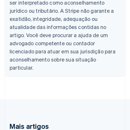
ser interpretado como aconselhamento
Áustria
jurídico ou tributário. A Stripe não garante a
Deutsch
English
Bélgica
exatidão, integridade, adequação ou
Nederlands
Français
Deutsch
English
atualidade das informações contidas no
Brasil
Português
English
artigo. Você deve procurar a ajuda de um
Bulgária
advogado competente ou contador
English
Canadá
licenciado para atuar em sua jurisdição para
English
Français
aconselhamento sobre sua situação
China continental
particular.
简体中文
English
Chipre
English
Croácia
English
Italiano
Dinamarca
English
Emirados Árabes Unidos
English
Eslováquia
Mais artigos
English