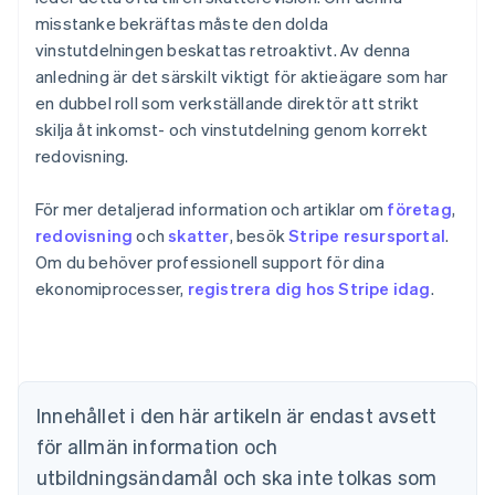
misstanke bekräftas måste den dolda
vinstutdelningen beskattas retroaktivt. Av denna
anledning är det särskilt viktigt för aktieägare som har
en dubbel roll som verkställande direktör att strikt
skilja åt inkomst- och vinstutdelning genom korrekt
redovisning.
För mer detaljerad information och artiklar om
företag
,
redovisning
och
skatter
, besök
Stripe resursportal
.
Om du behöver professionell support för dina
ekonomiprocesser,
registrera dig hos Stripe idag
.
Australien
English
Belgien
Nederlands
Français
Deutsch
English
Brasilien
Português
English
Innehållet i den här artikeln är endast avsett
Bulgarien
för allmän information och
English
Cypern
utbildningsändamål och ska inte tolkas som