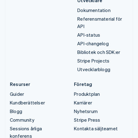
Utvecklare
Dokumentation
Referensmaterial för
API
API-status
API-changelog
Bibliotek och SDK:er
Stripe Projects
Utvecklarblogg
Resurser
Företag
Guider
Produktplan
Kundberättelser
Karriärer
Blogg
Nyhetsrum
Community
Stripe Press
Sessions årliga
Kontakta säljteamet
konferens