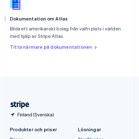
Español
English
Storbritannien
English
Dokumentation om Atlas
Sverige
Svenska
English
Bilda ett amerikanskt bolag från valfri plats i världen
Thailand
med hjälp av Stripe Atlas.
ไทย
English
Tjeckien
Titta närmare på dokumentationen
English
Tyskland
Deutsch
English
Ungern
English
USA
English
Español
简体中文
Österrike
Deutsch
English
Finland (Svenska)
Produkter och priser
Lösningar