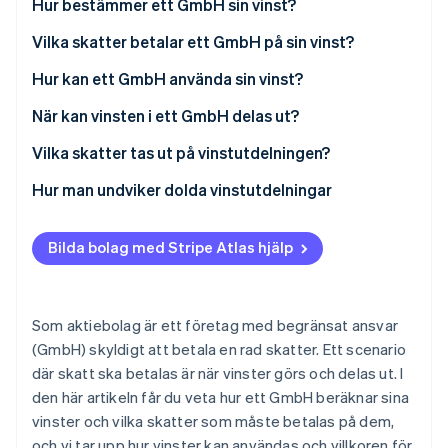
Hur bestämmer ett GmbH sin vinst?
Identitetsverifiering online
Partner
Stripe App Marketplace
Vilka skatter betalar ett GmbH på sin vinst?
Hur kan ett GmbH använda sin vinst?
När kan vinsten i ett GmbH delas ut?
Stripe Sessions 2026
Se hur Stripe bygger den ekonomiska inf
Vilka skatter tas ut på vinstutdelningen?
Titta nu
Hur man undviker dolda vinstutdelningar
Bilda bolag med Stripe Atlas hjälp
Som aktiebolag är ett företag med begränsat ansvar
(GmbH) skyldigt att betala en rad skatter. Ett scenario
där skatt ska betalas är när vinster görs och delas ut. I
den här artikeln får du veta hur ett GmbH beräknar sina
vinster och vilka skatter som måste betalas på dem,
och vi tar upp hur vinster kan användas och villkoren för