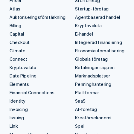
Priser
Storföretag
Atlas
Startup-företag
Auktoriseringsförstärkning
Agentbaserad handel
Billing
Kryptovaluta
Capital
E-handel
Checkout
Integrerad finansiering
Climate
Ekonomiautomatisering
Connect
Globala företag
Kryptovaluta
Betalningar i appen
Data Pipeline
Marknadsplatser
Elements
Penninghantering
Financial Connections
Plattformar
Identity
SaaS
Invoicing
AI-företag
Issuing
Kreatörsekonomi
Link
Spel