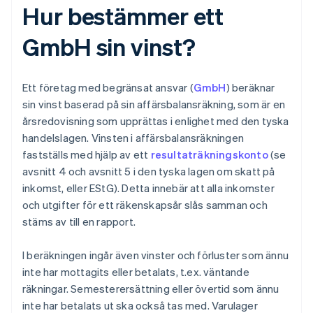
Hur bestämmer ett
GmbH sin vinst?
Ett företag med begränsat ansvar (
GmbH
) beräknar
sin vinst baserad på sin affärsbalansräkning, som är en
årsredovisning som upprättas i enlighet med den tyska
handelslagen. Vinsten i affärsbalansräkningen
fastställs med hjälp av ett
resultaträkningskonto
(se
avsnitt 4 och avsnitt 5 i den tyska lagen om skatt på
inkomst, eller EStG). Detta innebär att alla inkomster
och utgifter för ett räkenskapsår slås samman och
stäms av till en rapport.
I beräkningen ingår även vinster och förluster som ännu
inte har mottagits eller betalats, t.ex. väntande
räkningar. Semesterersättning eller övertid som ännu
inte har betalats ut ska också tas med. Varulager