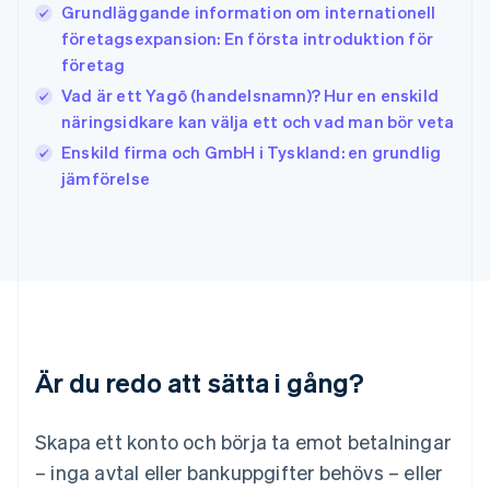
English
Grundläggande information om internationell
Italien
företagsexpansion: En första introduktion för
Italiano
English
företag
Japan
日本語
English
Vad är ett Yagō (handelsnamn)? Hur en enskild
Kanada
näringsidkare kan välja ett och vad man bör veta
English
Français
Enskild firma och GmbH i Tyskland: en grundlig
Kroatien
English
Italiano
jämförelse
Lettland
English
Liechtenstein
Deutsch
English
Litauen
English
Luxemburg
Français
Deutsch
English
Är du redo att sätta i gång?
Malaysia
English
简体中文
Malta
Skapa ett konto och börja ta emot betalningar
English
Mexiko
– inga avtal eller bankuppgifter behövs – eller