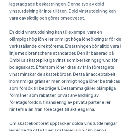
lagstadgade beskattningen. Denna typ av dold
vinstutdelning är inte tillåten. Dold vinstutdelning kan
vara oavsiktlig och göras omedvetet.
En dold vinstutdelning kan till exempel vara en
olämpligt hög lön eller orimligt höga löneökningar för de
verkställande direktörerna. Ersättningen bör alltid vara i
linje med branschens standarder. Den är baserad på
GmbH:s skattepliktiga vinst som beräkningsgrund för
bolagsskatt. Eftersom löner dras av från företagets
vinst minskar de skattebördan. Detta är acceptabelt
inom rimliga gränser, men orimligt höga löner betraktas
som försök till bedrägeri. Detsamma gäller olämpliga
förmåner som rabatter, privat användning av
företagsfordon, finansiering av privata parter eller
räntefria lån från företaget till aktieägarna.
Om skattekontoret upptäcker dolda vinstutdelningar
leder detta ofta till en skatterevision. Om denna