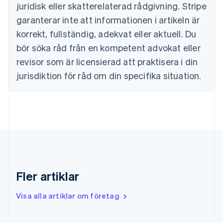
English
juridisk eller skatterelaterad rådgivning. Stripe
Danmark
garanterar inte att informationen i artikeln är
English
Estland
korrekt, fullständig, adekvat eller aktuell. Du
English
bör söka råd från en kompetent advokat eller
Fastlandskina
revisor som är licensierad att praktisera i din
简体中文
English
Finland
jurisdiktion för råd om din specifika situation.
English
Svenska
Frankrike
Français
English
Förenade Arabemiraten
English
Gibraltar
English
Grekland
English
Fler artiklar
Hongkong SAR, Kina
English
简体中文
Indien
Visa alla artiklar om företag
English
Irland