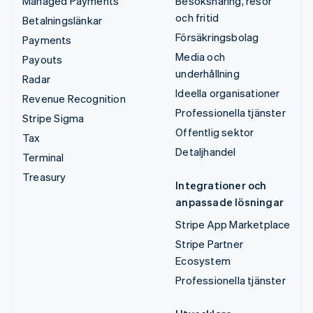
Managed Payments
Besöksnäring, resor
och fritid
Betalningslänkar
Försäkringsbolag
Payments
Media och
Payouts
underhållning
Radar
Ideella organisationer
Revenue Recognition
Professionella tjänster
Stripe Sigma
Offentlig sektor
Tax
Detaljhandel
Terminal
Treasury
Integrationer och
anpassade lösningar
Stripe App Marketplace
Stripe Partner
Ecosystem
Professionella tjänster