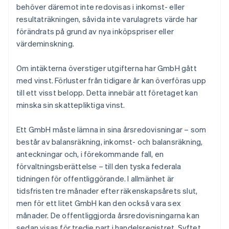
behöver däremot inte redovisas i inkomst- eller
resultaträkningen, såvida inte varulagrets värde har
förändrats på grund av nya inköpspriser eller
värdeminskning.
Om intäkterna överstiger utgifterna har GmbH gått
med vinst. Förluster från tidigare år kan överföras upp
till ett visst belopp. Detta innebär att företaget kan
minska sin skattepliktiga vinst.
Ett GmbH måste lämna in sina årsredovisningar – som
består av balansräkning, inkomst- och balansräkning,
anteckningar och, i förekommande fall, en
förvaltningsberättelse – till den tyska federala
tidningen för offentliggörande. I allmänhet är
tidsfristen tre månader efter räkenskapsårets slut,
men för ett litet GmbH kan den också vara sex
månader. De offentliggjorda årsredovisningarna kan
sedan visas för tredje part i handelsregistret. Syftet