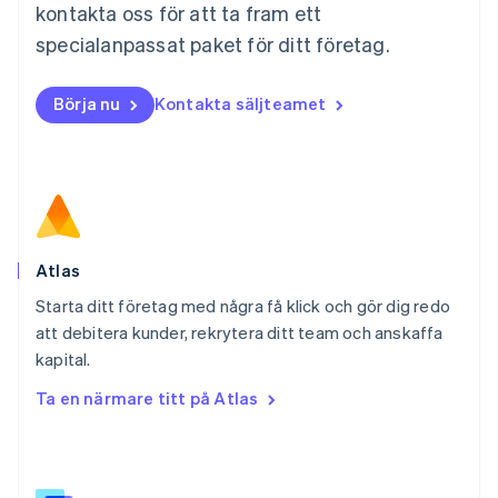
Español
English
kontakta oss för att ta fram ett
Nederländerna
specialanpassat paket för ditt företag.
Nederlands
English
Norge
English
Börja nu
Kontakta säljteamet
Nya Zeeland
English
Polen
English
Portugal
Português
English
Rumänien
English
Atlas
Schweiz
Starta ditt företag med några få klick och gör dig redo
Deutsch
Français
Italiano
English
att debitera kunder, rekrytera ditt team och anskaffa
Singapore
English
简体中文
kapital.
Slovakien
Ta en närmare titt på Atlas
English
Slovenien
English
Italiano
Spanien